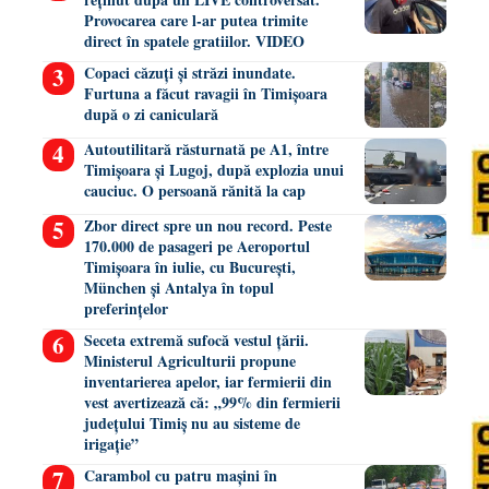
Provocarea care l-ar putea trimite
direct în spatele gratiilor. VIDEO
Copaci căzuți și străzi inundate.
Furtuna a făcut ravagii în Timișoara
după o zi caniculară
Autoutilitară răsturnată pe A1, între
Timișoara și Lugoj, după explozia unui
cauciuc. O persoană rănită la cap
Zbor direct spre un nou record. Peste
170.000 de pasageri pe Aeroportul
Timișoara în iulie, cu București,
München și Antalya în topul
preferințelor
Seceta extremă sufocă vestul țării.
Ministerul Agriculturii propune
inventarierea apelor, iar fermierii din
vest avertizează că: „99% din fermierii
județului Timiș nu au sisteme de
irigație”
Carambol cu patru mașini în