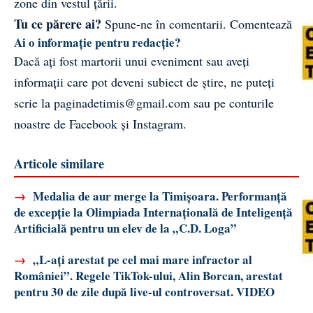
zone din vestul țării.
Tu ce părere ai?
Spune-ne în comentarii.
Comentează
Ai o informație pentru redacție?
Dacă ați fost martorii unui eveniment sau aveți
informații care pot deveni subiect de știre, ne puteți
scrie la
paginadetimis@gmail.com
sau pe conturile
noastre de
Facebook
și
Instagram
.
Articole similare
→
Medalia de aur merge la Timișoara. Performanță
de excepție la Olimpiada Internațională de Inteligență
Artificială pentru un elev de la „C.D. Loga”
→
„L-ați arestat pe cel mai mare infractor al
României”. Regele TikTok-ului, Alin Borcan, arestat
pentru 30 de zile după live-ul controversat. VIDEO