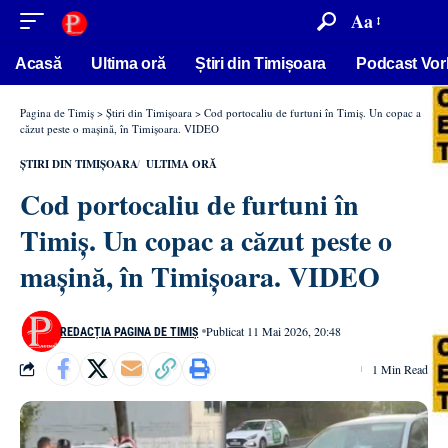
conținut
Aa
Acasă
Ultima oră
Știri din Timișoara
Podcast Vor
Pagina de Timiș
>
Știri din Timișoara
>
Cod portocaliu de furtuni în Timiș. Un copac a
căzut peste o mașină, în Timișoara. VIDEO
ȘTIRI DIN TIMIȘOARA
ULTIMA ORĂ
Cod portocaliu de furtuni în
Timiș. Un copac a căzut peste o
mașină, în Timișoara. VIDEO
Publicat 11 Mai 2026, 20:48
REDACȚIA PAGINA DE TIMIȘ
1 Min Read