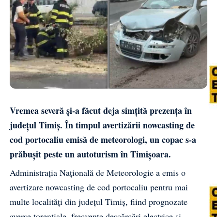
Vremea severă și-a făcut deja simțită prezența în
județul Timiș. În timpul avertizării nowcasting de
cod portocaliu emisă de meteorologi, un copac s-a
prăbușit peste un autoturism în Timișoara.
Administrația Națională de Meteorologie a emis o
avertizare nowcasting de cod portocaliu pentru mai
multe localități din județul Timiș, fiind prognozate
averse torențiale, frecvente descărcări electrice și