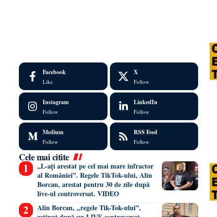
Facebook
X
Like
Follow
Instagram
LinkedIn
Follow
Follow
Medium
RSS Feed
Follow
Follow
Cele mai citite
„L-ați arestat pe cel mai mare infractor
al României”. Regele TikTok-ului, Alin
Borcan, arestat pentru 30 de zile după
live-ul controversat. VIDEO
Alin Borcan, ,,regele Tik-Tok-ului”,
reținut după un LIVE controversat.