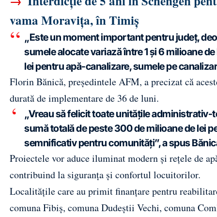
→
Interdicție de 5 ani în Schengen pentru
vama Moravița, în Timiș
„Este un moment important pentru județ, deoare
sumele alocate variază între 1 și 6 milioane de
lei pentru apă-canalizare, sumele pe canalizar
Florin Bănică, președintele AFM, a precizat că aceste
durată de implementare de 36 de luni.
„Vreau să felicit toate unitățile administrativ
sumă totală de peste 300 de milioane de lei pe
semnificativ pentru comunități”, a spus Bănic
Proiectele vor aduce iluminat modern și rețele de apă 
contribuind la siguranța și confortul locuitorilor.
Localitățile care au primit finanțare pentru reabilit
comuna Fibiș, comuna Dudeștii Vechi, comuna Com