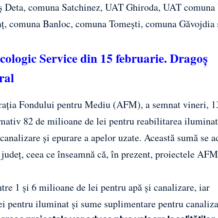
aș Deta, comuna Satchinez, UAT Ghiroda, UAT comuna 
, comuna Banloc, comuna Tomești, comuna Găvojdia 
logic Service din 15 februarie. Dragoș
ral
trația Fondului pentru Mediu (AFM), a semnat vineri, 1
imativ 82 de milioane de lei pentru reabilitarea ilumina
 canalizare și epurare a apelor uzate. Această sumă se 
 județ, ceea ce înseamnă că, în prezent, proiectele AFM
tre 1 și 6 milioane de lei pentru apă și canalizare, iar
ei pentru iluminat și sume suplimentare pentru canaliza