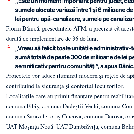
„Este un moment important pentru județ, deoare
sumele alocate variază între 1 și 6 milioane de
lei pentru apă-canalizare, sumele pe canalizar
Florin Bănică, președintele AFM, a precizat că aceste
durată de implementare de 36 de luni.
„Vreau să felicit toate unitățile administrativ
sumă totală de peste 300 de milioane de lei pe
semnificativ pentru comunități”, a spus Bănic
Proiectele vor aduce iluminat modern și rețele de apă 
contribuind la siguranța și confortul locuitorilor.
Localitățile care au primit finanțare pentru reabilit
comuna Fibiș, comuna Dudeștii Vechi, comuna Com
comuna Saravale, oraș Ciacova, comuna Darova, or
UAT Moșnița Nouă, UAT Dumbrăvița, comuna Belinț