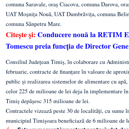
comuna Saravale, oraș Ciacova, comuna Darova, or
UAT Moșnița Nouă, UAT Dumbrăvița, comuna Belinț
comuna Sânpetru Mare.
Citește și:
Conducere nouă la RETIM Eco
Tomescu preia funcția de Director Gene
Consiliul Județean Timiș, în colaborare cu Adminis
februarie, contracte de finanțare în valoare de aprox
public și realizarea sistemelor de alimentare cu apă,
celor 225 de milioane de lei deja în implementare în
Timiș depășesc 315 milioane de lei.
Contractele vizează peste 30 de localități, cu sume în
municipiul Timișoara beneficiază de 6 milioane de l