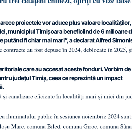
 trei cetățeni chinezi, opriți cu vize false
ce proiectele vor aduce plus valoare localităților, 
 lei, municipiul Timișoara beneficiind de 6 milioane 
e putând fi chiar mai mari”, a declarat Alfred Simoni
 contracte au fost depuse în 2024, deblocate în 2025, ș
-teritoriale care au accesat aceste fonduri. Vorbim de
ntru județul Timiș, ceea ce reprezintă un impact
ă.
și canalizare eficiente în localități mari și mici din jud
area iluminatului public în sesiunea noiembrie 2024 sunt
loșu Mare, comuna Biled, comuna Giroc, comuna Sâna