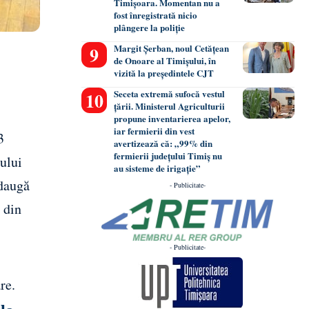
Timișoara. Momentan nu a
fost înregistrată nicio
plângere la poliție
Margit Șerban, noul Cetățean
de Onoare al Timișului, în
vizită la președintele CJT
Seceta extremă sufocă vestul
țării. Ministerul Agriculturii
propune inventarierea apelor,
iar fermierii din vest
3
avertizează că: „99% din
fermierii județului Timiș nu
tului
au sisteme de irigație”
adaugă
- Publicitate-
 din
- Publicitate-
re.