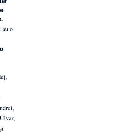
iar
de
s.
i au o
 o
eț,
:
ndrei,
Uivar,
și