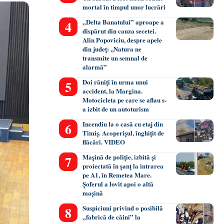
mortal în timpul unor lucrări
„Delta Banatului” aproape a
dispărut din cauza secetei.
Alin Popoviciu, despre apele
din județ: ,,Natura ne
transmite un semnal de
alarmă”
Doi răniți în urma unui
accident, la Margina.
Motocicleta pe care se aflau s-
a izbit de un autoturism
Incendiu la o casă cu etaj din
Timiș. Acoperișul, înghițit de
flăcări. VIDEO
Mașină de poliție, izbită și
proiectată în șanț la intrarea
pe A1, în Remetea Mare.
Șoferul a lovit apoi o altă
mașină
Suspiciuni privind o posibilă
„fabrică de câini” la