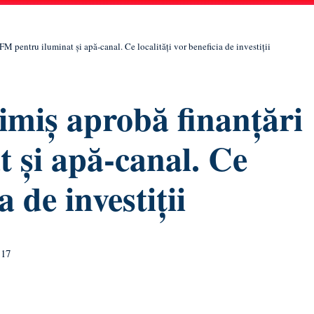
M pentru iluminat și apă-canal. Ce localități vor beneficia de investiții
imiș aprobă finanțări
 și apă-canal. Ce
a de investiții
:17