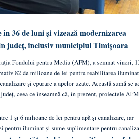
 în 36 de luni și vizează modernizarea
 din județ, inclusiv municipiul Timișoara
trația Fondului pentru Mediu (AFM), a semnat vineri, 1
imativ 82 de milioane de lei pentru reabilitarea ilumina
 canalizare și epurare a apelor uzate. Această sumă se 
 județ, ceea ce înseamnă că, în prezent, proiectele AFM
tre 1 și 6 milioane de lei pentru apă și canalizare, iar
ei pentru iluminat și sume suplimentare pentru canaliza