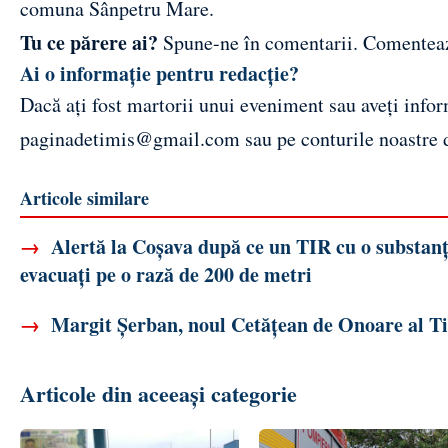
comuna Sânpetru Mare.
Tu ce părere ai?
Spune-ne în comentarii.
Comentea
Ai o informație pentru redacție?
Dacă ați fost martorii unui eveniment sau aveți inform
paginadetimis@gmail.com
sau pe conturile noastre
Articole similare
→
Alertă la Coșava după ce un TIR cu o substanț
evacuați pe o rază de 200 de metri
→
Margit Șerban, noul Cetățean de Onoare al Tim
Articole din aceeași categorie