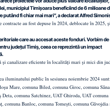
ce proiectele vor aduce plus valoare localităților, 
 lei, municipiul Timișoara beneficiind de 6 milioane 
e putând fi chiar mai mari”, a declarat Alfred Simoni
 contracte au fost depuse în 2024, deblocate în 2025, ș
-teritoriale care au accesat aceste fonduri. Vorbim de
ntru județul Timiș, ceea ce reprezintă un impact
ă.
și canalizare eficiente în localități mari și mici din jud
area iluminatului public în sesiunea noiembrie 2024 sunt
loșu Mare, comuna Biled, comuna Giroc, comuna Sâna
aș Deta, comuna Satchinez, UAT Ghiroda, UAT comuna 
, comuna Banloc, comuna Tomești, comuna Găvojdia 