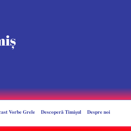
cast Vorbe Grele
Descoperă Timișul
Despre noi
 Motocicleta pe care se aflau s-a izbit de un autoturism