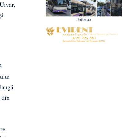
Uivar,
și
- Publicitate-
3
tului
adaugă
 din
re.