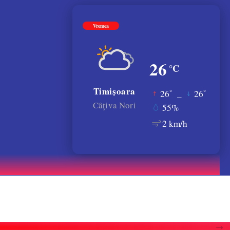
Vremea
26
°C
Timișoara
°
°
26
_
26
Câțiva Nori
55%
2 km/h