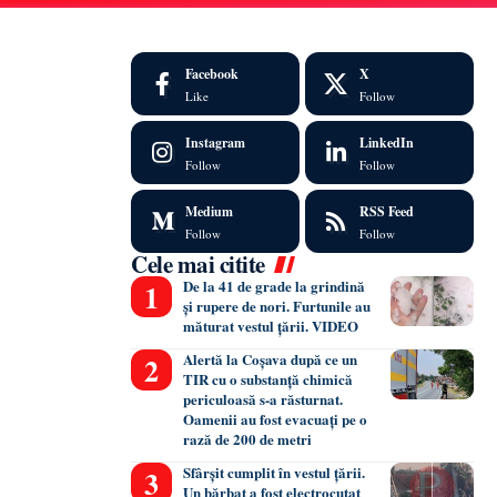
Facebook
X
Like
Follow
Instagram
LinkedIn
Follow
Follow
Medium
RSS Feed
Follow
Follow
Cele mai citite
De la 41 de grade la grindină
și rupere de nori. Furtunile au
măturat vestul țării. VIDEO
Alertă la Coșava după ce un
TIR cu o substanță chimică
periculoasă s-a răsturnat.
Oamenii au fost evacuați pe o
rază de 200 de metri
Sfârșit cumplit în vestul țării.
Un bărbat a fost electrocutat