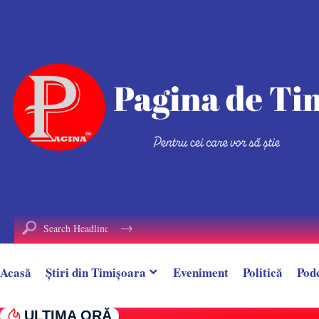
conținut
Acasă
Știri din Timișoara
Eveniment
Politică
Pod
ULTIMA ORĂ
Doi răniți în urma unui accident, la Margina.