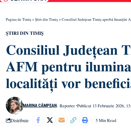
Pagina de Timiș
>
Știri din Timiș
>
Consiliul Județean Timiș aprobă finanțări AF
ȘTIRI DIN TIMIȘ
Consiliul Județean T
AFM pentru iluminat
localități vor benefici
- Reporter
Publicat 13 Februarie 2026, 13
MARINA CÂMPEAN
Distribuie
5 Min Read