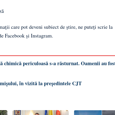
ză
ații care pot deveni subiect de știre, ne puteți scrie la
 de
Facebook
și
Instagram
.
ă chimică periculoasă s-a răsturnat. Oamenii au fos
ișului, în vizită la președintele CJT