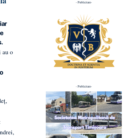
 la
- Publicitate-
iar
de
s.
i au o
 o
- Publicitate-
eț,
:
ndrei,