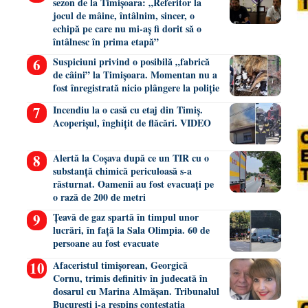
sezon de la Timișoara: „Referitor la
jocul de mâine, întâlnim, sincer, o
echipă pe care nu mi-aș fi dorit să o
întâlnesc în prima etapă”
Suspiciuni privind o posibilă „fabrică
de câini” la Timișoara. Momentan nu a
fost înregistrată nicio plângere la poliție
Incendiu la o casă cu etaj din Timiș.
Acoperișul, înghițit de flăcări. VIDEO
Alertă la Coșava după ce un TIR cu o
substanță chimică periculoasă s-a
răsturnat. Oamenii au fost evacuați pe
o rază de 200 de metri
Țeavă de gaz spartă în timpul unor
lucrări, în față la Sala Olimpia. 60 de
persoane au fost evacuate
Afaceristul timișorean, Georgică
Cornu, trimis definitiv în judecată în
dosarul cu Marina Almășan. Tribunalul
București i-a respins contestația