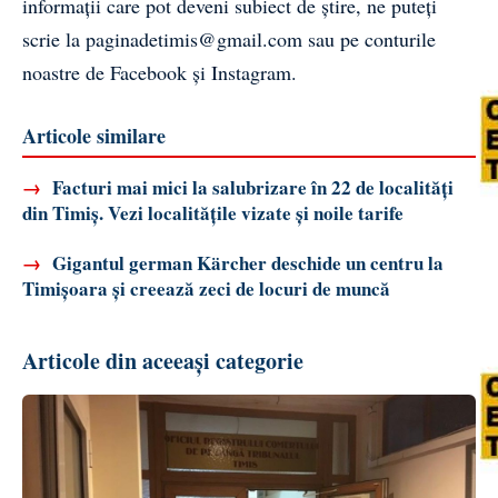
informații care pot deveni subiect de știre, ne puteți
scrie la
paginadetimis@gmail.com
sau pe conturile
noastre de
Facebook
și
Instagram
.
Articole similare
→
Facturi mai mici la salubrizare în 22 de localități
din Timiș. Vezi localitățile vizate și noile tarife
→
Gigantul german Kärcher deschide un centru la
Timișoara și creează zeci de locuri de muncă
Articole din aceeași categorie