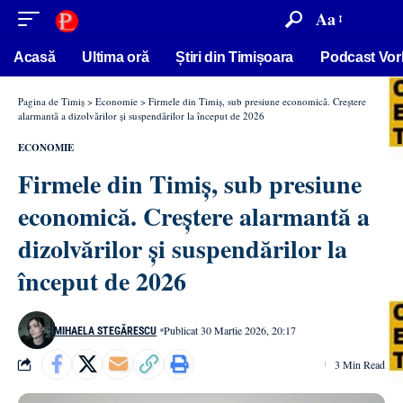
conținut
Aa
Acasă
Ultima oră
Știri din Timișoara
Podcast Vor
Pagina de Timiș
>
Economie
>
Firmele din Timiș, sub presiune economică. Creștere
alarmantă a dizolvărilor și suspendărilor la început de 2026
ECONOMIE
Firmele din Timiș, sub presiune
economică. Creștere alarmantă a
dizolvărilor și suspendărilor la
început de 2026
Publicat 30 Martie 2026, 20:17
MIHAELA STEGĂRESCU
3 Min Read