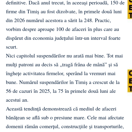
definitive. Dacă anul trecut, în aceeași perioadă, 150 de
firme din Timiș au fost dizolvate, în primele două luni
din 2026 numărul acestora a sărit la 248. Practic,
vorbim despre aproape 100 de afaceri în plus care au
dispărut din economia județului într-un interval foarte
scurt.
Nici capitolul suspendărilor nu arată mai bine. Tot mai
mulți patroni au decis să „tragă frâna de mână” și să
înghețe activitatea firmelor, sperând la vremuri mai
bune. Numărul suspendărilor în Timiș a crescut de la
56 de cazuri în 2025, la 75 în primele două luni ale
acestui an.
Această tendință demonstrează că mediul de afaceri
bănățean se află sub o presiune mare. Cele mai afectate
domenii rămân comerțul, construcțiile și transporturile,