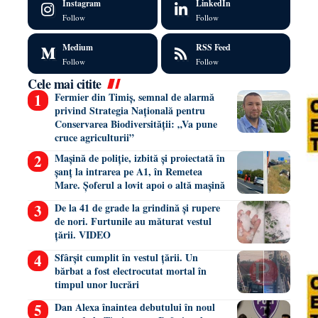
Instagram
LinkedIn
Follow
Follow
Medium
RSS Feed
Follow
Follow
Cele mai citite
Fermier din Timiș, semnal de alarmă
privind Strategia Națională pentru
Conservarea Biodiversității: „Va pune
cruce agriculturii”
Mașină de poliție, izbită și proiectată în
șanț la intrarea pe A1, în Remetea
Mare. Șoferul a lovit apoi o altă mașină
De la 41 de grade la grindină și rupere
de nori. Furtunile au măturat vestul
țării. VIDEO
Sfârșit cumplit în vestul țării. Un
bărbat a fost electrocutat mortal în
timpul unor lucrări
Dan Alexa înaintea debutului în noul