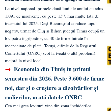
La nivel național, primele două luni ale anului au adus
1.091 de insolvențe, cu peste 13% mai multe față de
începutul lui 2025. Deși Bucureștiul conduce topul
negativ, urmat de Cluj și Bihor, județul Timiș ocupă un
loc patru îngrijorător, cu 40 de firme intrate în
incapacitate de plată. Totuși, cifrele de la Registrul
Comerțului (
ONRC
) scot la iveală o altă problemă
majoră la nivel local.
→
Economia din Timiș în primul
semestru din 2026. Peste 3.600 de firme
noi, dar și o creștere a dizolvărilor și
radierilor, arată datele ONRC
Cea mai grea lovitură vine din zona închiderilor