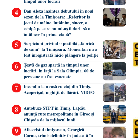
timpul unor lucrări
Dan Alexa înaintea debutului în noul
sezon de la Timișoara: „Referitor la
jocul de mâine, întâlnim, sincer, o
echipă pe care nu mi-aș fi dorit să o
întâlnesc în prima etapă”
Suspiciuni privind o posibilă „fabrică
de câini” la Timișoara. Momentan nu a
fost înregistrată nicio plângere la poliție
Țeavă de gaz spartă în timpul unor
lucrări, în față la Sala Olimpia. 60 de
persoane au fost evacuate
Incendiu la o casă cu etaj din Timiș.
Acoperișul, înghițit de flăcări. VIDEO
Autobuze STPT în Timiș. Lațcău
anunță rute metropolitane în Giroc și
Chișoda de la mijlocul lunii
Afaceristul timișorean, Georgică
Cornu, trimis definitiv în judecată în