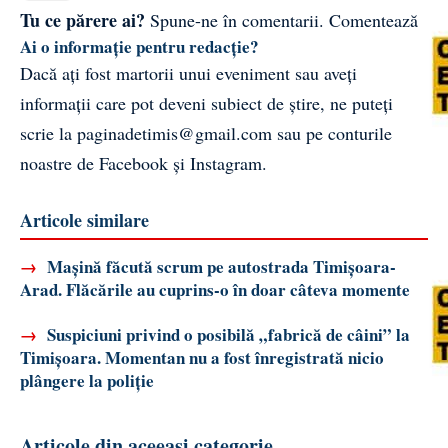
Tu ce părere ai?
Spune-ne în comentarii.
Comentează
Ai o informație pentru redacție?
Dacă ați fost martorii unui eveniment sau aveți
informații care pot deveni subiect de știre, ne puteți
scrie la
paginadetimis@gmail.com
sau pe conturile
noastre de
Facebook
și
Instagram
.
Articole similare
→
Mașină făcută scrum pe autostrada Timișoara-
Arad. Flăcările au cuprins-o în doar câteva momente
→
Suspiciuni privind o posibilă „fabrică de câini” la
Timișoara. Momentan nu a fost înregistrată nicio
plângere la poliție
Articole din aceeași categorie