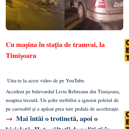
Cu mașina în stația de tramvai, la
Timișoara
Uita-te la acest video de pe YouTube
.
Accident pe bulevardul Liviu Rebreanu din Timișoara,
noaptea trecută. Un
șofer
teribilist a ignorat poleiul de
pe carosabil și a apăsat prea tare pedala de accelerație.
→
Mai întâi o trotinetă, apoi o