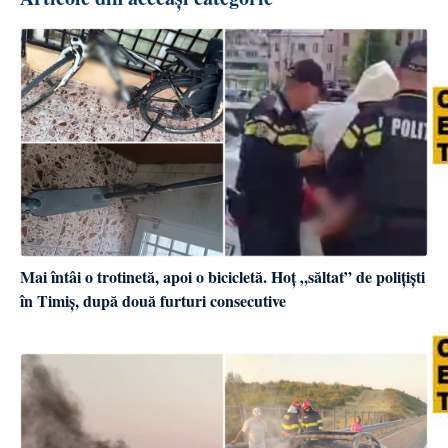
Mai întâi o trotinetă, apoi o bicicletă. Hoț „săltat” de polițiști
în Timiș, după două furturi consecutive