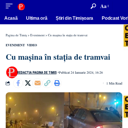
conținut
Aa
Acasă
Ultima oră
Știri din Timișoara
Podcast Vor
Pagina de Timiș
>
Eveniment
>
Cu mașina în stația de tramvai
EVENIMENT
VIDEO
Cu mașina în stația de tramvai
Publicat 24 Ianuarie 2024, 16:26
REDACȚIA PAGINA DE TIMIȘ
1 Min Read