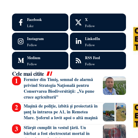
Facebook
X
Like
Follow
Instagram
LinkedIn
Follow
Follow
Medium
RSS Feed
Follow
Follow
Cele mai citite
Fermier din Timiș, semnal de alarmă
privind Strategia Națională pentru
Conservarea Biodiversității: „Va pune
cruce agriculturii”
Mașină de poliție, izbită și proiectată în
șanț la intrarea pe A1, în Remetea
Mare. Șoferul a lovit apoi o altă mașină
Sfârșit cumplit în vestul țării. Un
bărbat a fost electrocutat mortal în