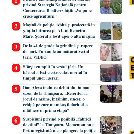
privind Strategia Națională pentru
Conservarea Biodiversității: „Va pune
cruce agriculturii”
Mașină de poliție, izbită și proiectată în
șanț la intrarea pe A1, în Remetea
Mare. Șoferul a lovit apoi o altă mașină
De la 41 de grade la grindină și rupere
de nori. Furtunile au măturat vestul
țării. VIDEO
Sfârșit cumplit în vestul țării. Un
bărbat a fost electrocutat mortal în
timpul unor lucrări
Dan Alexa înaintea debutului în noul
sezon de la Timișoara: „Referitor la
jocul de mâine, întâlnim, sincer, o
echipă pe care nu mi-aș fi dorit să o
întâlnesc în prima etapă”
Suspiciuni privind o posibilă „fabrică
de câini” la Timișoara. Momentan nu a
fost înregistrată nicio plângere la poliție