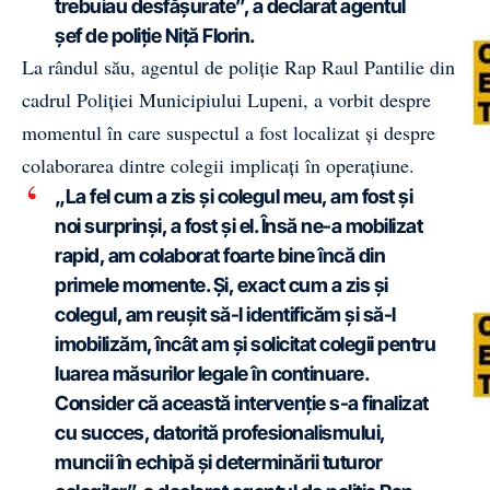
trebuiau desfășurate”, a declarat agentul
șef de poliție Niță Florin.
La rândul său, agentul de poliție Rap Raul Pantilie din
cadrul Poliției Municipiului Lupeni, a vorbit despre
momentul în care suspectul a fost localizat și despre
colaborarea dintre colegii implicați în operațiune.
„La fel cum a zis și colegul meu, am fost și
noi surprinși, a fost și el. Însă ne-a mobilizat
rapid, am colaborat foarte bine încă din
primele momente. Și, exact cum a zis și
colegul, am reușit să-l identificăm și să-l
imobilizăm, încât am și solicitat colegii pentru
luarea măsurilor legale în continuare.
Consider că această intervenție s-a finalizat
cu succes, datorită profesionalismului,
muncii în echipă și determinării tuturor