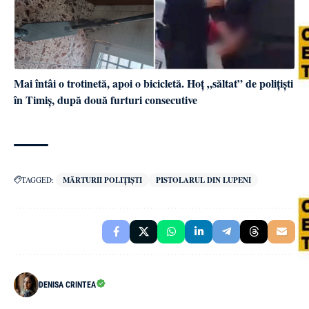
Mai întâi o trotinetă, apoi o bicicletă. Hoț „săltat” de polițiști
în Timiș, după două furturi consecutive
TAGGED:
MĂRTURII POLIȚIȘTI
PISTOLARUL DIN LUPENI
DENISA CRINTEA