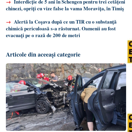
→
Interdicție de 5 ani în Schengen pentru trei cetățeni
chinezi, opriți cu vize false la vama Moravița, în Timiș
→
Alertă la Coșava după ce un TIR cu o substanță
chimică periculoasă s-a răsturnat. Oamenii au fost
evacuați pe o rază de 200 de metri
Articole din aceeași categorie