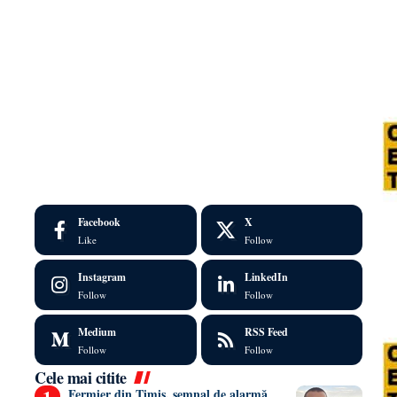
Facebook
X
Like
Follow
Instagram
LinkedIn
Follow
Follow
Medium
RSS Feed
Follow
Follow
Cele mai citite
Fermier din Timiș, semnal de alarmă