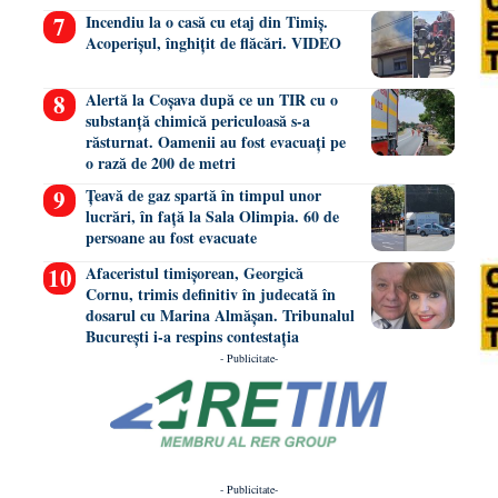
Incendiu la o casă cu etaj din Timiș.
Acoperișul, înghițit de flăcări. VIDEO
Alertă la Coșava după ce un TIR cu o
substanță chimică periculoasă s-a
răsturnat. Oamenii au fost evacuați pe
o rază de 200 de metri
Țeavă de gaz spartă în timpul unor
lucrări, în față la Sala Olimpia. 60 de
persoane au fost evacuate
Afaceristul timișorean, Georgică
Cornu, trimis definitiv în judecată în
dosarul cu Marina Almășan. Tribunalul
București i-a respins contestația
- Publicitate-
- Publicitate-