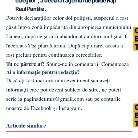
colegilor”, a declarat agentul de poliție Rap
Raul Pantilie.
Potrivit declarațiilor celor doi polițiști, suspectul a fost
găsit într-o zonă împădurită din apropierea municipiului
Lupeni, după ce și-ar fi abandonat autoturismul și ar fi
încercat să își piardă urma. După capturare, acesta a
fost preluat pentru continuarea cercetărilor.
Tu ce părere ai?
Spune-ne în comentarii.
Comentează
Ai o informație pentru redacție?
Dacă ați fost martorii unui eveniment sau aveți
informații care pot deveni subiect de știre, ne puteți
scrie la
paginadetimis@gmail.com
sau pe conturile
noastre de
Facebook
și
Instagram
.
Articole similare