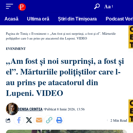
conținut
Aa
Acasă
Ultima oră
Știri din Timișoara
Podcast Vor
Pagina de Timiș
>
Eveniment
>
„Am fost și noi surprinși, a fost și el”. Mărturiile
polițiștilor care l-au prins pe atacatorul din Lupeni. VIDEO
EVENIMENT
„Am fost și noi surprinși, a fost și
el”. Mărturiile polițiștilor care l-
au prins pe atacatorul din
Lupeni. VIDEO
Publicat 8 Iunie 2026, 13:56
DENISA CRINTEA
2 Min Read