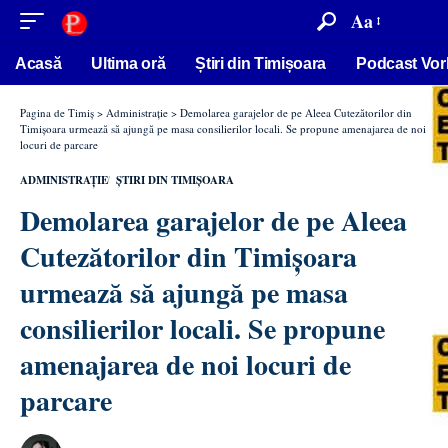
conținut
Aa
Acasă
Ultima oră
Știri din Timișoara
Podcast Vor
Pagina de Timiș
>
Administrație
>
Demolarea garajelor de pe Aleea Cutezătorilor din
Timișoara urmează să ajungă pe masa consilierilor locali. Se propune amenajarea de noi
locuri de parcare
ADMINISTRAȚIE
ȘTIRI DIN TIMIȘOARA
Demolarea garajelor de pe Aleea
Cutezătorilor din Timișoara
urmează să ajungă pe masa
consilierilor locali. Se propune
amenajarea de noi locuri de
parcare