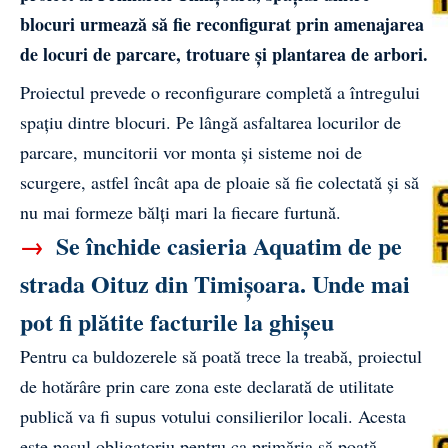
blocuri urmează să fie reconfigurat prin amenajarea
de locuri de parcare, trotuare și plantarea de arbori.
Proiectul prevede o reconfigurare completă a întregului
spațiu dintre blocuri. Pe lângă asfaltarea locurilor de
parcare, muncitorii vor monta și sisteme noi de
scurgere, astfel încât apa de ploaie să fie colectată și să
nu mai formeze bălți mari la fiecare furtună.
→
Se închide casieria Aquatim de pe
strada Oituz din Timișoara. Unde mai
pot fi plătite facturile la ghișeu
Pentru ca buldozerele să poată trece la treabă, proiectul
de hotărâre prin care zona este declarată de utilitate
publică va fi supus votului consilierilor locali. Acesta
este pasul obligatoriu pentru ca primăria să poată