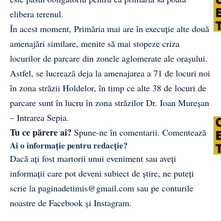
elibera terenul.
În acest moment, Primăria mai are în execuție alte două
amenajări similare, menite să mai stopeze criza
locurilor de parcare din zonele aglomerate ale orașului.
Astfel, se lucrează deja la amenajarea a 71 de locuri noi
în zona străzii Holdelor, în timp ce alte 38 de locuri de
parcare sunt în lucru în zona străzilor Dr. Ioan Mureșan
– Intrarea Sepia.
Tu ce părere ai?
Spune-ne în comentarii.
Comentează
Ai o informație pentru redacție?
Dacă ați fost martorii unui eveniment sau aveți
informații care pot deveni subiect de știre, ne puteți
scrie la
paginadetimis@gmail.com
sau pe conturile
noastre de
Facebook
și
Instagram
.