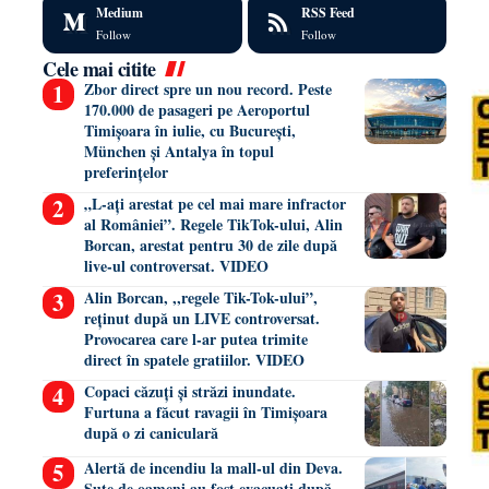
Medium
RSS Feed
Follow
Follow
Cele mai citite
Zbor direct spre un nou record. Peste
170.000 de pasageri pe Aeroportul
Timișoara în iulie, cu București,
München și Antalya în topul
preferințelor
„L-ați arestat pe cel mai mare infractor
al României”. Regele TikTok-ului, Alin
Borcan, arestat pentru 30 de zile după
live-ul controversat. VIDEO
Alin Borcan, ,,regele Tik-Tok-ului”,
reținut după un LIVE controversat.
Provocarea care l-ar putea trimite
direct în spatele gratiilor. VIDEO
Copaci căzuți și străzi inundate.
Furtuna a făcut ravagii în Timișoara
după o zi caniculară
Alertă de incendiu la mall-ul din Deva.
Sute de oameni au fost evacuați după