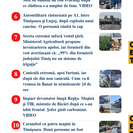
ce clădirea s-a umplut de fum. VIDEO
Autoutilitară răsturnată pe A1, între
Timișoara și Lugoj, după explozia unui
cauciuc. O persoană rănită la cap
Seceta extremă sufocă vestul țării.
Ministerul Agriculturii propune
inventarierea apelor, iar fermierii din
vest avertizează că: „99% din fermierii
județului Timiș nu au sisteme de
irigație”
Caniculă extremă, apoi furtuni, iar
după ele din nou caniculă. Cum va fi
vremea în Banat în următoarele 24 de
ore
Impact devastator lângă Reșița. Mașină
și TIR, mistuite de flăcări după ce s-au
izbit frontal. Șofer găsit carbonizat.
VIDEO
Carambol cu patru mașini în
Timișoara. Două persoane au fost