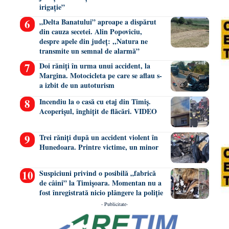
irigație”
„Delta Banatului” aproape a dispărut
din cauza secetei. Alin Popoviciu,
despre apele din județ: ,,Natura ne
transmite un semnal de alarmă”
Doi răniți în urma unui accident, la
Margina. Motocicleta pe care se aflau s-
a izbit de un autoturism
Incendiu la o casă cu etaj din Timiș.
Acoperișul, înghițit de flăcări. VIDEO
Trei răniți după un accident violent în
Hunedoara. Printre victime, un minor
Suspiciuni privind o posibilă „fabrică
de câini” la Timișoara. Momentan nu a
fost înregistrată nicio plângere la poliție
- Publicitate-