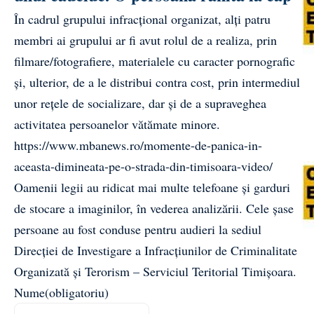
În cadrul grupului infracțional organizat, alți patru
membri ai grupului ar fi avut rolul de a realiza, prin
filmare/fotografiere, materialele cu caracter pornografic
și, ulterior, de a le distribui contra cost, prin intermediul
unor rețele de socializare, dar și de a supraveghea
activitatea persoanelor vătămate minore.
https://www.mbanews.ro/momente-de-panica-in-
aceasta-dimineata-pe-o-strada-din-timisoara-video/
Oamenii legii au ridicat mai multe telefoane și garduri
de stocare a imaginilor, în vederea analizării. Cele șase
persoane au fost conduse pentru audieri la sediul
Direcției de Investigare a Infracțiunilor de Criminalitate
Organizată și Terorism – Serviciul Teritorial Timișoara.
Nume
(obligatoriu)