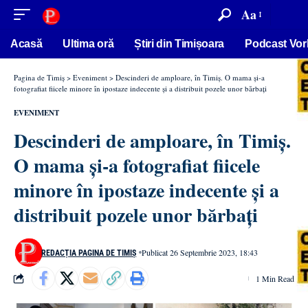
conținut
Aa
Acasă
Ultima oră
Știri din Timișoara
Podcast Vor
Pagina de Timiș
>
Eveniment
>
Descinderi de amploare, în Timiș. O mama și-a
fotografiat fiicele minore în ipostaze indecente și a distribuit pozele unor bărbați
EVENIMENT
Descinderi de amploare, în Timiș.
O mama și-a fotografiat fiicele
minore în ipostaze indecente și a
distribuit pozele unor bărbați
Publicat 26 Septembrie 2023, 18:43
REDACȚIA PAGINA DE TIMIȘ
1 Min Read