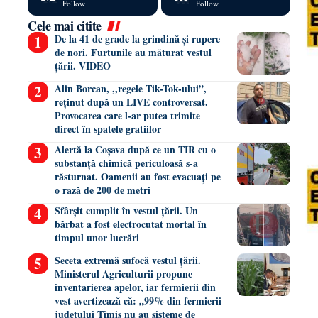
Follow
Follow
Cele mai citite
De la 41 de grade la grindină și rupere
de nori. Furtunile au măturat vestul
țării. VIDEO
Alin Borcan, ,,regele Tik-Tok-ului”,
reținut după un LIVE controversat.
Provocarea care l-ar putea trimite
direct în spatele gratiilor
Alertă la Coșava după ce un TIR cu o
substanță chimică periculoasă s-a
răsturnat. Oamenii au fost evacuați pe
o rază de 200 de metri
Sfârșit cumplit în vestul țării. Un
bărbat a fost electrocutat mortal în
timpul unor lucrări
Seceta extremă sufocă vestul țării.
Ministerul Agriculturii propune
inventarierea apelor, iar fermierii din
vest avertizează că: „99% din fermierii
județului Timiș nu au sisteme de