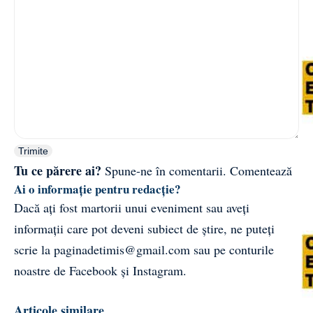
Trimite
Tu ce părere ai?
Spune-ne în comentarii.
Comentează
Ai o informație pentru redacție?
Dacă ați fost martorii unui eveniment sau aveți
informații care pot deveni subiect de știre, ne puteți
scrie la
paginadetimis@gmail.com
sau pe conturile
noastre de
Facebook
și
Instagram
.
Articole similare