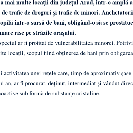
la mai multe locații din județul Arad, într-o amplă 
de trafic de droguri și trafic de minori. Anchetatori
opilă într-o sursă de bani, obligând-o să se prostitue
are risc pe străzile orașului.
ectul ar fi profitat de vulnerabilitatea minorei. Potrivi
rite locații, scopul fiind obținerea de bani prin obligarea
 activitatea unei rețele care, timp de aproximativ șase 
i an, ar fi procurat, deținut, intermediat și vândut direc
oactive sub formă de substanțe cristaline.