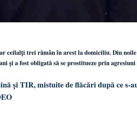
iar ceilalți trei rămân în arest la domiciliu. Din noile
ni și a fost obligată să se prostitueze prin agresiuni 
nă și TIR, mistuite de flăcări după ce s-a
IDEO