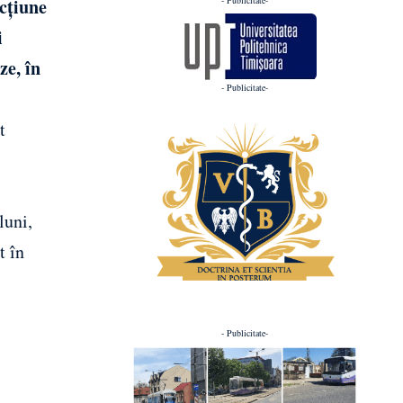
acțiune
i
ze, în
- Publicitate-
t
luni,
t în
- Publicitate-