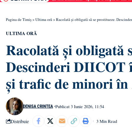
Pagina de Timiș
>
Ultima oră
>
Racolată și obligată să se prostitueze. Descinder
ULTIMA ORĂ
Racolată și obligată s
Descinderi DIICOT î
și trafic de minori î
Publicat 3 Iunie 2026, 11:54
DENISA CRINTEA
Distribuie
3 Min Read