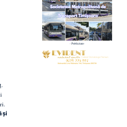
- Publicitate-
ț.
i
ri.
 și