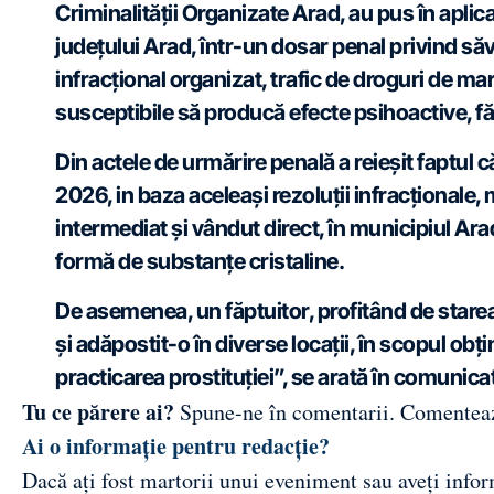
Criminalității Organizate Arad, au pus în apli
județului Arad, într-un dosar penal privind săv
infracțional organizat, trafic de droguri de ma
susceptibile să producă efecte psihoactive, făr
Din actele de urmărire penală a reieșit faptul 
2026, in baza aceleași rezoluții infracționale, 
intermediat și vândut direct, în municipiul Ar
formă de substanțe cristaline.
De asemenea, un făptuitor, profitând de starea
și adăpostit-o în diverse locații, în scopul obț
practicarea prostituției”, se arată în comunicat
Tu ce părere ai?
Spune-ne în comentarii.
Comentea
Ai o informație pentru redacție?
Dacă ați fost martorii unui eveniment sau aveți inform