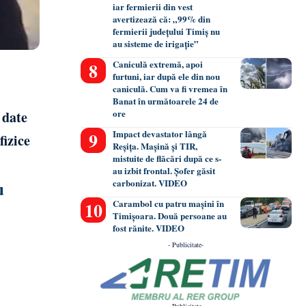
iar fermierii din vest
avertizează că: „99% din
fermierii județului Timiș nu
au sisteme de irigație”
Caniculă extremă, apoi
furtuni, iar după ele din nou
caniculă. Cum va fi vremea în
Banat în următoarele 24 de
ore
 date
Impact devastator lângă
fizice
Reșița. Mașină și TIR,
mistuite de flăcări după ce s-
au izbit frontal. Șofer găsit
u
carbonizat. VIDEO
Carambol cu patru mașini în
Timișoara. Două persoane au
fost rănite. VIDEO
- Publicitate-
- Publicitate-