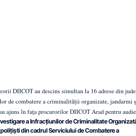
curorii DIICOT au descins simultan la 16 adrese din jude
ilor de combatere a criminalității organizate, jandarmi ș
 au ajuns în fața procurorilor DIICOT Arad pentru audie
nvestigare a Infracțiunilor de Criminalitate Organizată
 polițiști din cadrul Serviciului de Combatere a