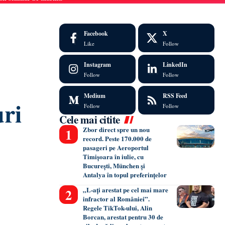
Facebook
X
Like
Follow
Instagram
LinkedIn
Follow
Follow
Medium
RSS Feed
ri
Follow
Follow
Cele mai citite
Zbor direct spre un nou
record. Peste 170.000 de
pasageri pe Aeroportul
Timișoara în iulie, cu
București, München și
Antalya în topul preferințelor
„L-ați arestat pe cel mai mare
infractor al României”.
Regele TikTok-ului, Alin
Borcan, arestat pentru 30 de