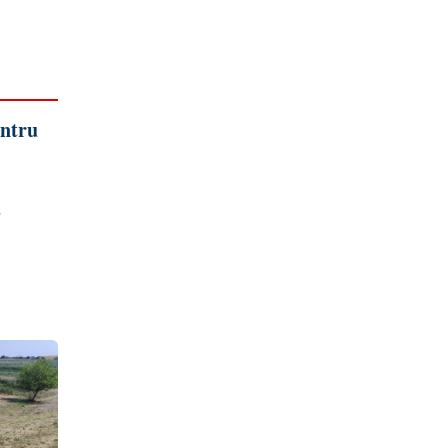
entru
a