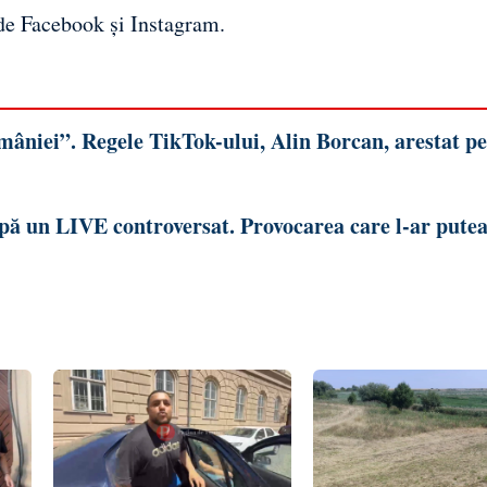
 de
Facebook
și
Instagram
.
mâniei”. Regele TikTok-ului, Alin Borcan, arestat p
upă un LIVE controversat. Provocarea care l-ar pute