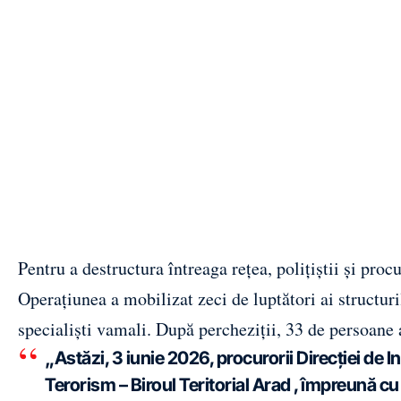
Pentru a destructura întreaga rețea, polițiștii și pro
Operațiunea a mobilizat zeci de luptători ai structur
specialiști vamali. După percheziții, 33 de persoane
„Astăzi, 3 iunie 2026, procurorii Direcției de I
Terorism – Biroul Teritorial Arad , împreună cu