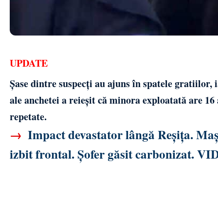
UPDATE
Șase dintre suspecți au ajuns în spatele gratiilor, 
ale anchetei a reieșit că minora exploatată are 16 a
repetate.
→
Impact devastator lângă Reșița. Mași
izbit frontal. Șofer găsit carbonizat. V