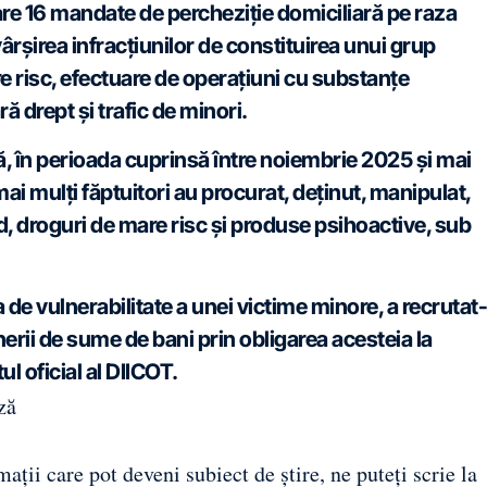
care 16 mandate de percheziție domiciliară pe raza
ârșirea infracțiunilor de constituirea unui grup
re risc, efectuare de operaţiuni cu substanţe
ă drept și trafic de minori.
că, în perioada cuprinsă între noiembrie 2025 și mai
mai mulți făptuitori au procurat, deținut, manipulat,
ad, droguri de mare risc și produse psihoactive, sub
 de vulnerabilitate a unei victime minore, a recrutat
inerii de sume de bani prin obligarea acesteia la
ul oficial al DIICOT.
ză
ații care pot deveni subiect de știre, ne puteți scrie la