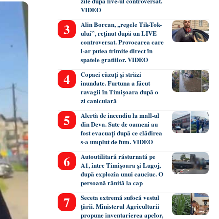
zile după live-ul controversat.
VIDEO
Alin Borcan, ,,regele Tik-Tok-
ului”, reținut după un LIVE
controversat. Provocarea care
l-ar putea trimite direct în
spatele gratiilor. VIDEO
Copaci căzuți și străzi
inundate. Furtuna a făcut
ravagii în Timișoara după o
zi caniculară
Alertă de incendiu la mall-ul
din Deva. Sute de oameni au
fost evacuați după ce clădirea
s-a umplut de fum. VIDEO
Autoutilitară răsturnată pe
A1, între Timișoara și Lugoj,
după explozia unui cauciuc. O
persoană rănită la cap
Seceta extremă sufocă vestul
țării. Ministerul Agriculturii
propune inventarierea apelor,