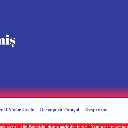
cast Vorbe Grele
Descoperă Timișul
Despre noi
uza secetei. Alin Popoviciu, despre apele din județ: ,,Natura ne transmit