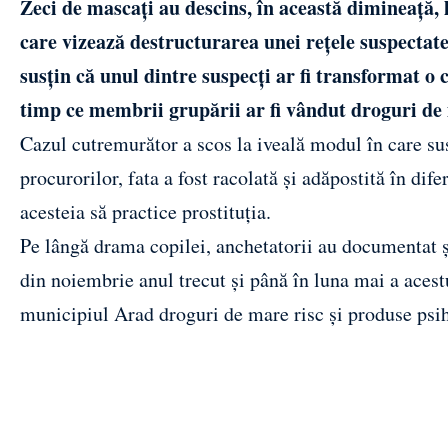
Zeci de mascați au descins, în această dimineață, 
care vizează destructurarea unei rețele suspectate 
susțin că unul dintre suspecți ar fi transformat o c
timp ce membrii grupării ar fi vândut droguri de m
Cazul cutremurător a scos la iveală modul în care susp
procurorilor, fata a fost racolată și adăpostită în dife
acesteia să practice prostituția.
Pe lângă drama copilei, anchetatorii au documentat și
din noiembrie anul trecut și până în luna mai a acestu
municipiul Arad droguri de mare risc și produse psih