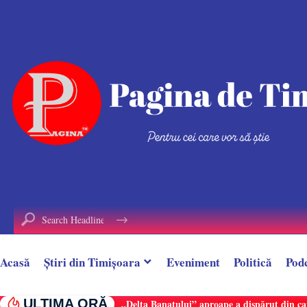
conținut
Acasă
Știri din Timișoara
Eveniment
Politică
Pod
ULTIMA ORĂ
„Delta Banatului” aproape a dispărut din ca