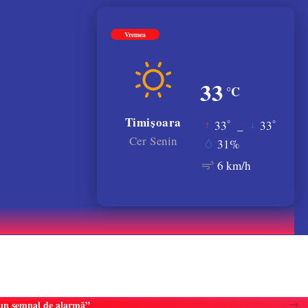
Vremea
33
°C
Timișoara
°
°
33
_
33
Cer Senin
31%
6 km/h
e un semnal de alarmă”