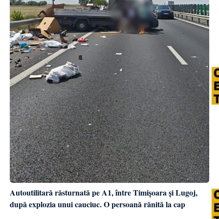
Autoutilitară răsturnată pe A1, între Timișoara și Lugoj,
după explozia unui cauciuc. O persoană rănită la cap