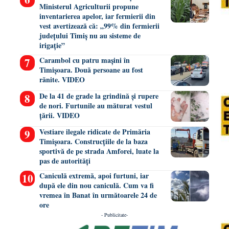
Ministerul Agriculturii propune
inventarierea apelor, iar fermierii din
vest avertizează că: „99% din fermierii
județului Timiș nu au sisteme de
irigație”
Carambol cu patru mașini în
Timișoara. Două persoane au fost
rănite. VIDEO
De la 41 de grade la grindină și rupere
de nori. Furtunile au măturat vestul
țării. VIDEO
Vestiare ilegale ridicate de Primăria
Timișoara. Construcțiile de la baza
sportivă de pe strada Amforei, luate la
pas de autorități
Caniculă extremă, apoi furtuni, iar
după ele din nou caniculă. Cum va fi
vremea în Banat în următoarele 24 de
ore
- Publicitate-