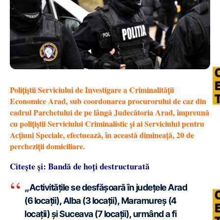
Polițiștii Serviciului de Investigare a Criminalității
Economice Arad, sub coordonarea procurorului de caz din
cadrul Parchetului de pe lângă Judecătoria Arad, împreună
cu polițiștii Serviciului Criminalistic și ai Serviciului pentru
Acțiuni Speciale, efectuează, în această dimineață, 20 de
percheziții domiciliare.
Citește și: Bandă de hoți destructurată
„Activitățile se desfășoară în județele Arad
(6 locații), Alba (3 locații), Maramureș (4
locații) și Suceava (7 locații), urmând a fi