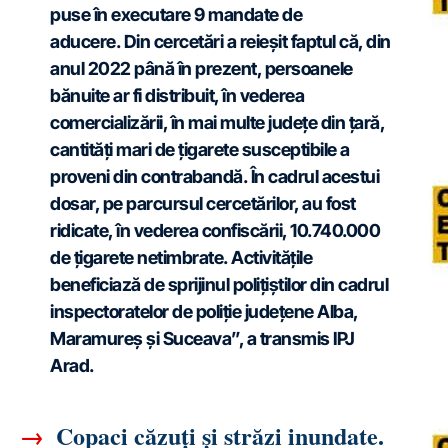
puse în executare 9 mandate de
aducere.
Din cercetări a reieșit faptul că, din
anul 2022 până în prezent, persoanele
bănuite ar fi distribuit, în vederea
comercializării, în mai multe județe din țară,
cantități mari de țigarete susceptibile a
proveni din contrabandă.
În cadrul acestui
dosar, pe parcursul cercetărilor, au fost
ridicate, în vederea confiscării, 10.740.000
de țigarete netimbrate.
Activitățile
beneficiază de sprijinul polițiștilor din cadrul
inspectoratelor de poliție județene Alba,
Maramureș și Suceava”
, a transmis IPJ
Arad. ‎
→
Copaci căzuți și străzi inundate.