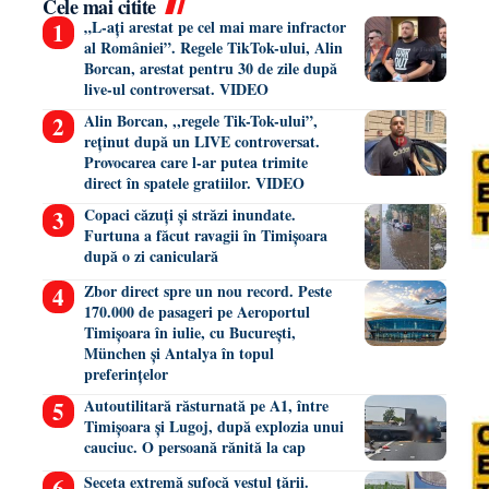
Cele mai citite
„L-ați arestat pe cel mai mare infractor
al României”. Regele TikTok-ului, Alin
Borcan, arestat pentru 30 de zile după
live-ul controversat. VIDEO
Alin Borcan, ,,regele Tik-Tok-ului”,
reținut după un LIVE controversat.
Provocarea care l-ar putea trimite
direct în spatele gratiilor. VIDEO
Copaci căzuți și străzi inundate.
Furtuna a făcut ravagii în Timișoara
după o zi caniculară
Zbor direct spre un nou record. Peste
170.000 de pasageri pe Aeroportul
Timișoara în iulie, cu București,
München și Antalya în topul
preferințelor
Autoutilitară răsturnată pe A1, între
Timișoara și Lugoj, după explozia unui
cauciuc. O persoană rănită la cap
Seceta extremă sufocă vestul țării.