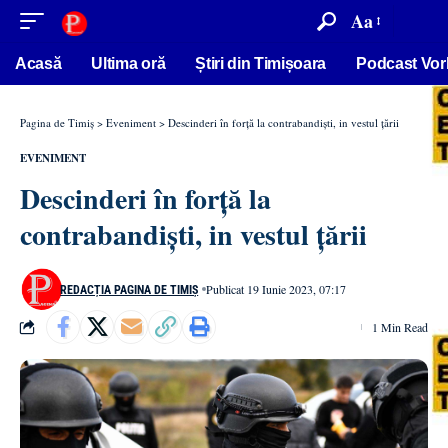
conținut
Aa
Acasă
Ultima oră
Știri din Timișoara
Podcast Vor
Pagina de Timiș
>
Eveniment
>
Descinderi în forță la contrabandiști, in vestul țării
EVENIMENT
Descinderi în forță la
contrabandiști, in vestul țării
Publicat 19 Iunie 2023, 07:17
REDACȚIA PAGINA DE TIMIȘ
1 Min Read