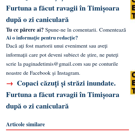
Furtuna a făcut ravagii în Timișoara
după o zi caniculară
Tu ce părere ai?
Spune-ne în comentarii.
Comentează
Ai o informație pentru redacție?
Dacă ați fost martorii unui eveniment sau aveți
informații care pot deveni subiect de știre, ne puteți
scrie la
paginadetimis@gmail.com
sau pe conturile
noastre de
Facebook
și
Instagram
.
→
Copaci căzuți și străzi inundate.
Furtuna a făcut ravagii în Timișoara
după o zi caniculară
Articole similare