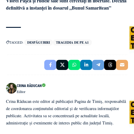
Viorel Pașca și rudele sale sunt cercetați în libertate. Decizia
definitivă a instanței în dosarul „Bunul Samaritean”
TAGGED:
DESPĂGUBIRI
TRAGEDIA DE PE A1
CRINA RĂDUCAN
Editor
Crina Răducan este editor al publicației Pagina de Timiș, responsabilă
de coordonarea conținutului editorial și de verificarea informațiilor
publicate. Activitatea sa se concentrează pe actualitate locală,
administrație și evenimente de interes public din județul Timiș.