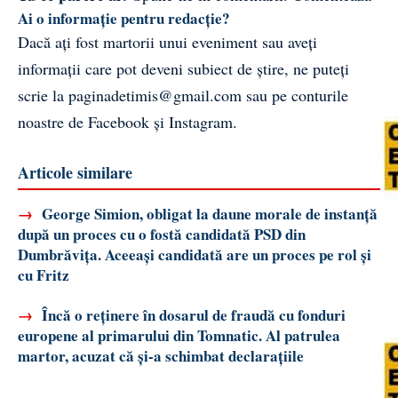
Ai o informație pentru redacție?
Dacă ați fost martorii unui eveniment sau aveți
informații care pot deveni subiect de știre, ne puteți
scrie la
paginadetimis@gmail.com
sau pe conturile
noastre de
Facebook
și
Instagram
.
Articole similare
→
George Simion, obligat la daune morale de instanță
după un proces cu o fostă candidată PSD din
Dumbrăvița. Aceeași candidată are un proces pe rol și
cu Fritz
→
Încă o reținere în dosarul de fraudă cu fonduri
europene al primarului din Tomnatic. Al patrulea
martor, acuzat că și-a schimbat declarațiile