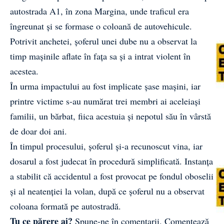
autostrada A1, în zona Margina, unde traficul era
îngreunat și se formase o coloană de autovehicule.
Potrivit anchetei, șoferul unei dube nu a observat la
timp mașinile aflate în fața sa și a intrat violent în
acestea.
În urma impactului au fost implicate șase mașini, iar
printre victime s-au numărat trei membri ai aceleiași
familii, un bărbat, fiica acestuia și nepotul său în vârstă
de doar doi ani.
În timpul procesului, șoferul și-a recunoscut vina, iar
dosarul a fost judecat în procedură simplificată. Instanța
a stabilit că accidentul a fost provocat pe fondul oboselii
și al neatenției la volan, după ce șoferul nu a observat
coloana formată pe autostradă.
Tu ce părere ai?
Spune-ne în comentarii.
Comentează