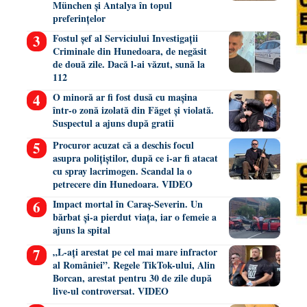
München și Antalya în topul
preferințelor
Fostul șef al Serviciului Investigații
Criminale din Hunedoara, de negăsit
de două zile. Dacă l-ai văzut, sună la
112
O minoră ar fi fost dusă cu mașina
într-o zonă izolată din Făget și violată.
Suspectul a ajuns după gratii
Procuror acuzat că a deschis focul
asupra polițiștilor, după ce i-ar fi atacat
cu spray lacrimogen. Scandal la o
petrecere din Hunedoara. VIDEO
Impact mortal în Caraș-Severin. Un
bărbat și-a pierdut viața, iar o femeie a
ajuns la spital
„L-ați arestat pe cel mai mare infractor
al României”. Regele TikTok-ului, Alin
Borcan, arestat pentru 30 de zile după
live-ul controversat. VIDEO