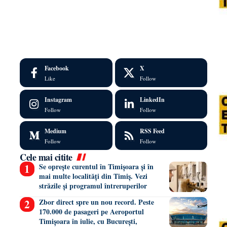
Facebook
X
Like
Follow
Instagram
LinkedIn
Follow
Follow
Medium
RSS Feed
Follow
Follow
Cele mai citite
Se oprește curentul în Timișoara și în
mai multe localități din Timiș. Vezi
străzile și programul întreruperilor
Zbor direct spre un nou record. Peste
170.000 de pasageri pe Aeroportul
Timișoara în iulie, cu București,