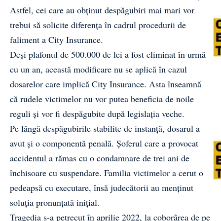
Astfel, cei care au obținut despăgubiri mai mari vor
trebui să solicite diferența în cadrul procedurii de
faliment a City Insurance.
Deși plafonul de 500.000 de lei a fost eliminat în urmă
cu un an, această modificare nu se aplică în cazul
dosarelor care implică City Insurance. Asta înseamnă
că rudele victimelor nu vor putea beneficia de noile
reguli și vor fi despăgubite după legislația veche.
Pe lângă despăgubirile stabilite de instanță, dosarul a
avut și o componentă penală. Șoferul care a provocat
accidentul a rămas cu o condamnare de trei ani de
închisoare cu suspendare. Familia victimelor a cerut o
pedeapsă cu executare, însă judecătorii au menținut
soluția pronunțată inițial.
Tragedia s-a petrecut în aprilie 2022, la coborârea de pe