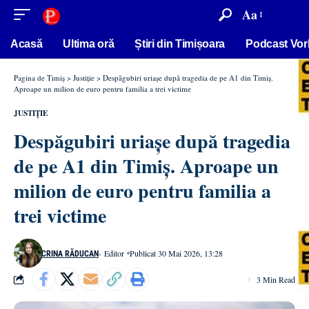
conținut
Aa
Acasă
Ultima oră
Știri din Timișoara
Podcast Vor
Pagina de Timiș
>
Justiție
>
Despăgubiri uriașe după tragedia de pe A1 din Timiș.
Aproape un milion de euro pentru familia a trei victime
JUSTIȚIE
Despăgubiri uriașe după tragedia
de pe A1 din Timiș. Aproape un
milion de euro pentru familia a
trei victime
- Editor
Publicat 30 Mai 2026, 13:28
CRINA RĂDUCAN
3 Min Read