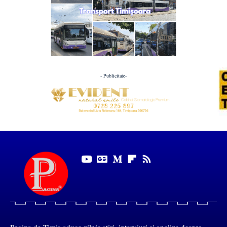
- Publicitate-
Pagina de Timiș aduce zilnic știri, interviuri și analize despre