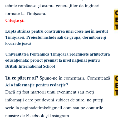
tehnic românesc și asupra generațiilor de ingineri
formate la Timișoara.
Citește și:
Luptă strânsă pentru construirea unei creșe noi în nordul
Timișoarei. Proiectul include săli de grupă, dormitoare și
locuri de joacă
Universitatea Politehnica Timișoara redefinește arhitectura
educațională: proiect premiat la nivel național pentru
British International School
Tu ce părere ai?
Spune-ne în comentarii.
Comentează
Ai o informație pentru redacție?
Dacă ați fost martorii unui eveniment sau aveți
informații care pot deveni subiect de știre, ne puteți
scrie la
paginadetimis@gmail.com
sau pe conturile
noastre de
Facebook
și
Instagram
.