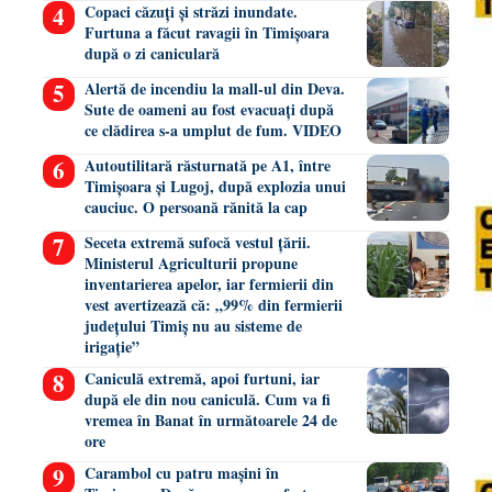
Copaci căzuți și străzi inundate.
Furtuna a făcut ravagii în Timișoara
după o zi caniculară
Alertă de incendiu la mall-ul din Deva.
Sute de oameni au fost evacuați după
ce clădirea s-a umplut de fum. VIDEO
Autoutilitară răsturnată pe A1, între
Timișoara și Lugoj, după explozia unui
cauciuc. O persoană rănită la cap
Seceta extremă sufocă vestul țării.
Ministerul Agriculturii propune
inventarierea apelor, iar fermierii din
vest avertizează că: „99% din fermierii
județului Timiș nu au sisteme de
irigație”
Caniculă extremă, apoi furtuni, iar
după ele din nou caniculă. Cum va fi
vremea în Banat în următoarele 24 de
ore
Carambol cu patru mașini în