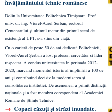
învățământului tehnic românesc
Doliu la Universitatea Politehnica Timișoara. Prof.
univ. dr. ing. Viorel-Aurel Șerban, rectorul
Centenarului și ultimul rector din primul secol de
existență al UPT, s-a stins din viață.
Cu o carieră de peste 50 de ani dedicată Politehnicii,
Viorel-Aurel Șerban a fost profesor, cercetător și lider
respectat. A condus universitatea în perioada 2012-
2020, marcând momentul istoric al împlinirii a 100 de
ani și contribuind decisiv la modernizarea și
consolidarea instituției. De asemenea, a primit distincții
naționale și a fost membru corespondent al Academiei
Române de Științe Tehnice.
→
Copaci căzuți și străzi inundate.