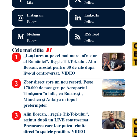
Like
Follow
Instagram
LinkedIn
Follow
Follow
Medium
RSS Feed
Follow
Follow
Cele mai citite
„L-ați arestat pe cel mai mare infractor
al României”. Regele TikTok-ului, Alin
Borcan, arestat pentru 30 de zile după
live-ul controversat. VIDEO
Zbor direct spre un nou record. Peste
170.000 de pasageri pe Aeroportul
Timișoara în iulie, cu București,
München și Antalya în topul
preferințelor
Alin Borcan, ,,regele Tik-Tok-ului”,
reținut după un LIVE controversat.
Provocarea care l-ar putea trimite
direct în spatele gratiilor. VIDEO