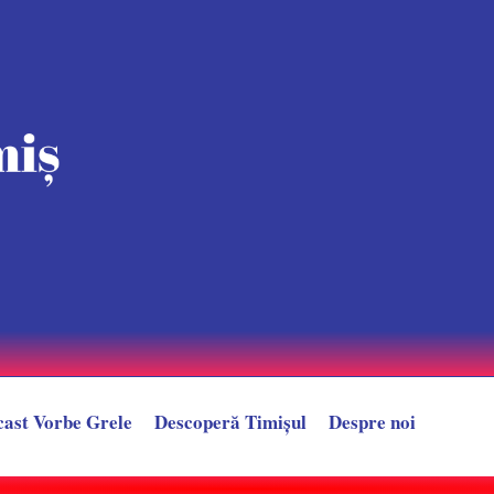
cast Vorbe Grele
Descoperă Timișul
Despre noi
după un LIVE controversat. Provocarea care l-ar putea trimite direct în sp