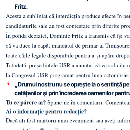
Fritz.
Acesta a subliniat că interdicția produce efecte în per
candidaturile sale au fost contestate prin diferite pro
În pofida deciziei, Dominic Fritz a transmis că își va
că va duce la capăt mandatul de primar al Timișoarei 
toate căile legale disponibile pentru a-și apăra dreptu
Totodată, președintele USR a anunțat că va solicita un
la Congresul USR programat pentru luna octombrie.
„Drumul nostru nu se oprește la o sentință pe 
cetățenilor și prin încrederea oamenilor pentr
Tu ce părere ai?
Spune-ne în comentarii.
Comentea
Ai o informație pentru redacție?
Dacă ați fost martorii unui eveniment sau aveți inform