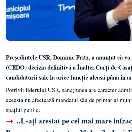
Președintele USR, Dominic Fritz, a anunțat că v
(CEDO) decizia definitivă a Înaltei Curți de Casați
candidaturii sale la orice funcție aleasă până în a
Potrivit liderului USR, sancțiunea are caracter admi
aceasta nu afectează mandatul său de primar al munic
spațiul public.
→
„L-ați arestat pe cel mai mare infra