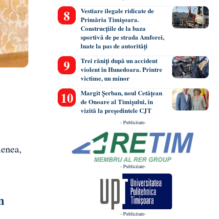
Vestiare ilegale ridicate de
Primăria Timișoara.
Construcțiile de la baza
sportivă de pe strada Amforei,
luate la pas de autorități
Trei răniți după un accident
violent în Hunedoara. Printre
victime, un minor
Margit Șerban, noul Cetățean
de Onoare al Timișului, în
vizită la președintele CJT
- Publicitate-
menea,
- Publicitate-
n
- Publicitate-