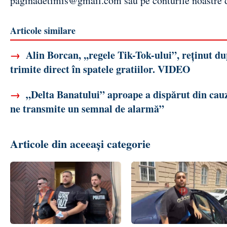
paginadetimis@gmail.com
sau pe conturile noastre
Articole similare
→
Alin Borcan, ,,regele Tik-Tok-ului”, reținut d
trimite direct în spatele gratiilor. VIDEO
→
„Delta Banatului” aproape a dispărut din cauza
ne transmite un semnal de alarmă”
Articole din aceeași categorie