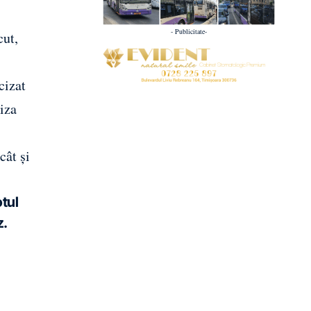
- Publicitate-
cut,
cizat
iza
cât și
otul
z.