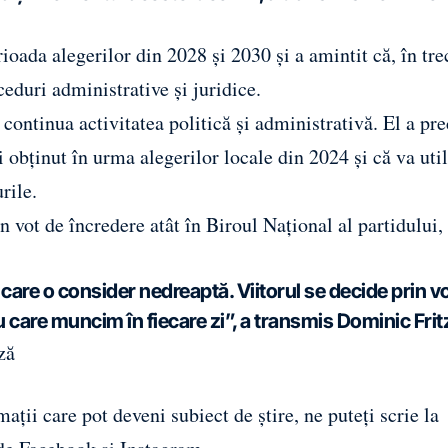
ioada alegerilor din 2028 și 2030 și a amintit că, în tre
ceduri administrative și juridice.
 continua activitatea politică și administrativă. El a pre
obținut în urma alegerilor locale din 2024 și că va util
rile.
 vot de încredere atât în Biroul Național al partidului, 
care o consider nedreaptă. Viitorul se decide prin v
u care muncim în fiecare zi”, a transmis Dominic Frit
ză
ații care pot deveni subiect de știre, ne puteți scrie la