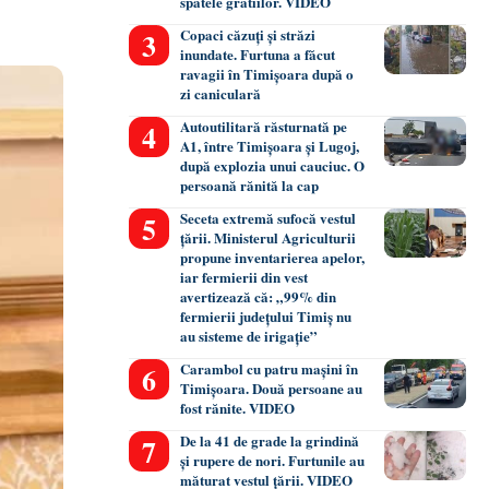
spatele gratiilor. VIDEO
Copaci căzuți și străzi
inundate. Furtuna a făcut
ravagii în Timișoara după o
zi caniculară
Autoutilitară răsturnată pe
A1, între Timișoara și Lugoj,
după explozia unui cauciuc. O
persoană rănită la cap
Seceta extremă sufocă vestul
țării. Ministerul Agriculturii
propune inventarierea apelor,
iar fermierii din vest
avertizează că: „99% din
fermierii județului Timiș nu
au sisteme de irigație”
Carambol cu patru mașini în
Timișoara. Două persoane au
fost rănite. VIDEO
De la 41 de grade la grindină
și rupere de nori. Furtunile au
măturat vestul țării. VIDEO