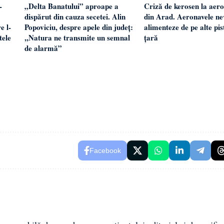
-
„Delta Banatului” aproape a
Criză de kerosen la aero
dispărut din cauza secetei. Alin
din Arad. Aeronavele nev
e l-
Popoviciu, despre apele din județ:
alimenteze de pe alte pis
tele
,,Natura ne transmite un semnal
țară
de alarmă”
Facebook