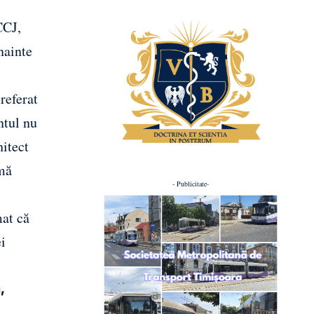
CCJ,
nainte
referat
ntul nu
hitect
umă
- Publicitate-
mat că
ei
,