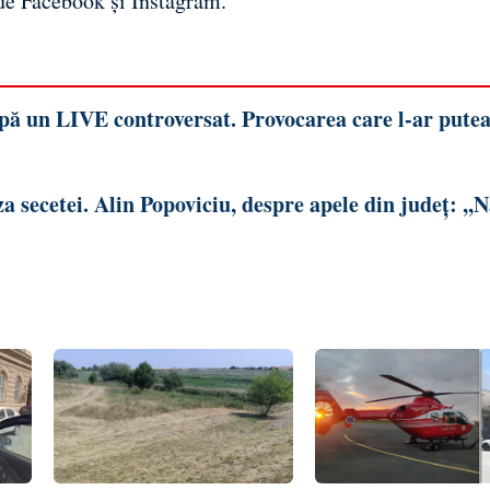
 de
Facebook
și
Instagram
.
upă un LIVE controversat. Provocarea care l-ar pute
 secetei. Alin Popoviciu, despre apele din județ: ,,