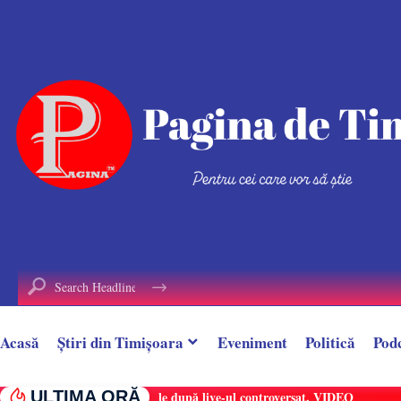
conținut
Acasă
Știri din Timișoara
Eveniment
Politică
Pod
ULTIMA ORĂ
Alin Borcan, ,,regele Tik-Tok-ului”, reținut 