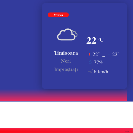
Vremea
22
°C
Timișoara
°
°
22
_
22
Nori
77%
Împrăștiați
6 km/h
atele gratiilor. VIDEO