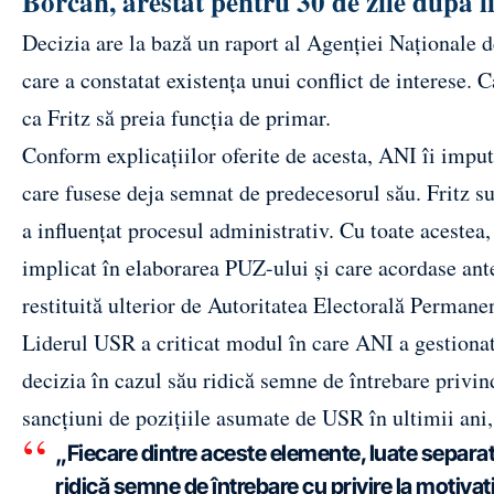
Borcan, arestat pentru 30 de zile după 
Decizia are la bază un raport al Agenției Naționale d
care a constatat existența unui conflict de interese.
ca Fritz să preia funcția de primar.
Conform explicațiilor oferite de acesta, ANI îi imput
care fusese deja semnat de predecesorul său. Fritz s
a influențat procesul administrativ. Cu toate acestea, 
implicat în elaborarea PUZ-ului și care acordase a
restituită ulterior de Autoritatea Electorală Permane
Liderul USR a criticat modul în care ANI a gestionat 
decizia în cazul său ridică semne de întrebare privind 
sancțiuni de pozițiile asumate de USR în ultimii ani, 
„Fiecare dintre aceste elemente, luate separat
ridică semne de întrebare cu privire la motiva