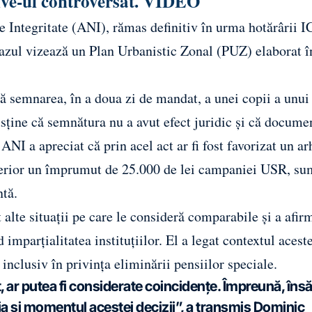
live-ul controversat. VIDEO
e Integritate (ANI), rămas definitiv în urma hotărârii I
 Cazul vizează un Plan Urbanistic Zonal (PUZ) elaborat î
ă semnarea, în a doua zi de mandat, a unei copii a unui 
usține că semnătura nu a avut efect juridic și că docume
ANI a apreciat că prin acel act ar fi fost favorizat un ar
nterior un împrumut de 25.000 de lei campaniei USR, s
ntă.
alte situații pe care le consideră comparabile și a afir
imparțialitatea instituțiilor. El a legat contextul acest
inclusiv în privința eliminării pensiilor speciale.
, ar putea fi considerate coincidențe. Împreună, însă
ția și momentul acestei decizii”, a transmis Dominic