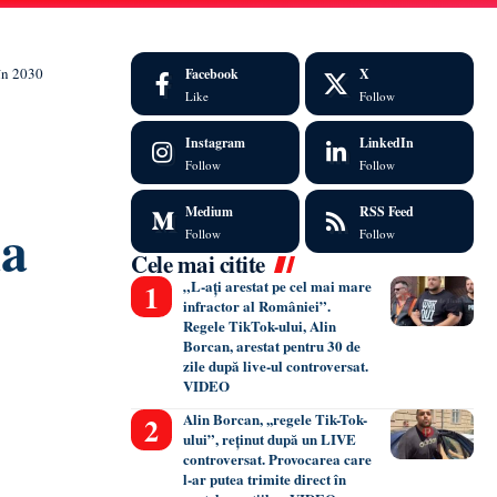
 în 2030
Facebook
X
Like
Follow
Instagram
LinkedIn
Follow
Follow
Medium
RSS Feed
ia
Follow
Follow
Cele mai citite
„L-ați arestat pe cel mai mare
infractor al României”.
Regele TikTok-ului, Alin
Borcan, arestat pentru 30 de
zile după live-ul controversat.
VIDEO
Alin Borcan, ,,regele Tik-Tok-
ului”, reținut după un LIVE
controversat. Provocarea care
l-ar putea trimite direct în