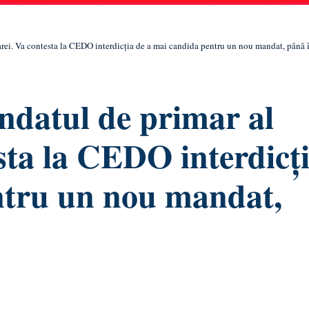
arei. Va contesta la CEDO interdicția de a mai candida pentru un nou mandat, până
andatul de primar al
sta la CEDO interdicț
ntru un nou mandat,