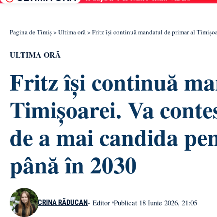
Pagina de Timiș
>
Ultima oră
>
Fritz își continuă mandatul de primar al Timișo
ULTIMA ORĂ
Fritz își continuă m
Timișoarei. Va conte
de a mai candida pe
până în 2030
- Editor
Publicat 18 Iunie 2026, 21:05
CRINA RĂDUCAN