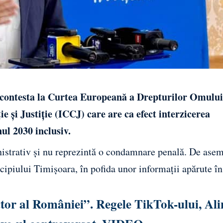
a contesta la Curtea Europeană a Drepturilor Omului
e și Justiție (ICCJ) care are ca efect interzicerea
nul 2030 inclusiv.
nistrativ și nu reprezintă o condamnare penală. De ase
ipiului Timișoara, în pofida unor informații apărute în
ctor al României”. Regele TikTok-ului, Ali