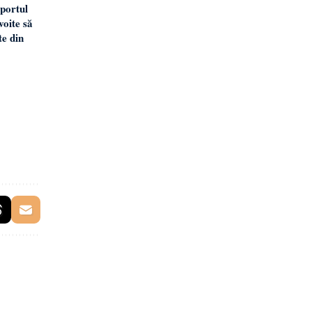
portul
oite să
te din