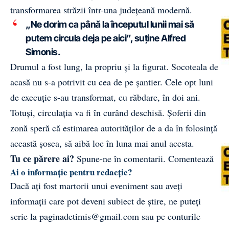
transformarea străzii într-una județeană modernă.
„Ne dorim ca până la începutul lunii mai să
putem circula deja pe aici”, suține Alfred
Simonis.
Drumul a fost lung, la propriu și la figurat. Socoteala de
acasă nu s-a potrivit cu cea de pe șantier. Cele opt luni
de execuție s-au transformat, cu răbdare, în doi ani.
Totuși, circulația va fi în curând deschisă. Șoferii din
zonă speră că estimarea autorităților de a da în folosință
această șosea, să aibă loc în luna mai anul acesta.
Tu ce părere ai?
Spune-ne în comentarii.
Comentează
Ai o informație pentru redacție?
Dacă ați fost martorii unui eveniment sau aveți
informații care pot deveni subiect de știre, ne puteți
scrie la
paginadetimis@gmail.com
sau pe conturile