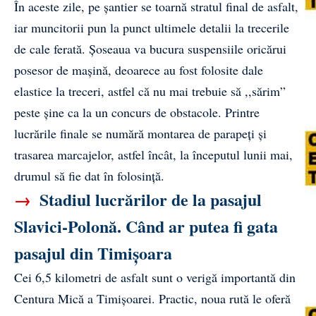
În aceste zile, pe șantier se toarnă stratul final de asfalt,
iar muncitorii pun la punct ultimele detalii la trecerile
de cale ferată. Șoseaua va bucura suspensiile oricărui
posesor de mașină, deoarece au fost folosite dale
elastice la treceri, astfel că nu mai trebuie să ,,sărim”
peste șine ca la un concurs de obstacole. Printre
lucrările finale se numără montarea de parapeți și
trasarea marcajelor, astfel încât, la începutul lunii mai,
drumul să fie dat în folosință.
→
Stadiul lucrărilor de la pasajul
Slavici-Polonă. Când ar putea fi gata
pasajul din Timișoara
Cei 6,5 kilometri de asfalt sunt o verigă importantă din
Centura Mică a Timișoarei. Practic, noua rută le oferă