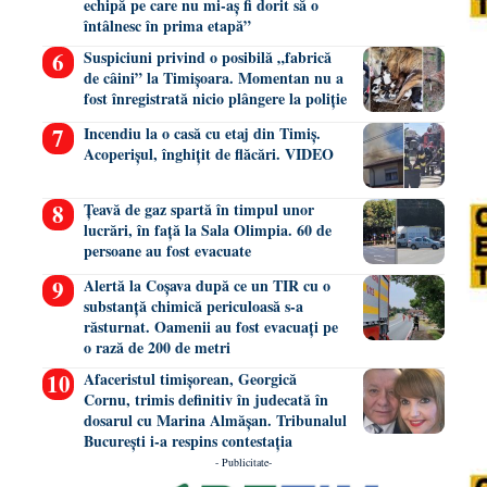
echipă pe care nu mi-aș fi dorit să o
întâlnesc în prima etapă”
Suspiciuni privind o posibilă „fabrică
de câini” la Timișoara. Momentan nu a
fost înregistrată nicio plângere la poliție
Incendiu la o casă cu etaj din Timiș.
Acoperișul, înghițit de flăcări. VIDEO
Țeavă de gaz spartă în timpul unor
lucrări, în față la Sala Olimpia. 60 de
persoane au fost evacuate
Alertă la Coșava după ce un TIR cu o
substanță chimică periculoasă s-a
răsturnat. Oamenii au fost evacuați pe
o rază de 200 de metri
Afaceristul timișorean, Georgică
Cornu, trimis definitiv în judecată în
dosarul cu Marina Almășan. Tribunalul
București i-a respins contestația
- Publicitate-