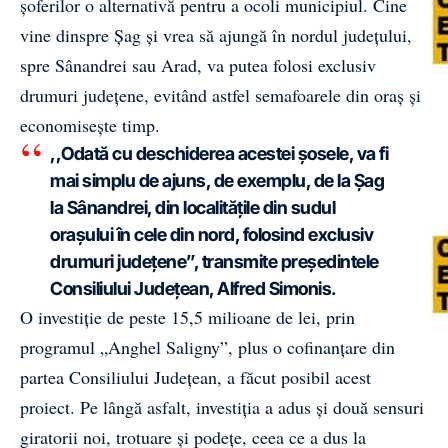
șoferilor o alternativă pentru a ocoli municipiul. Cine
vine dinspre Șag și vrea să ajungă în nordul județului,
spre Sânandrei sau Arad, va putea folosi exclusiv
drumuri județene, evitând astfel semafoarele din oraș și
economisește timp.
,,Odată cu deschiderea acestei șosele, va fi
mai simplu de ajuns, de exemplu, de la Șag
la Sânandrei, din localitățile din sudul
orașului în cele din nord, folosind exclusiv
drumuri județene”, transmite președintele
Consiliului Județean, Alfred Simonis.
O investiție de peste 15,5 milioane de lei, prin
programul „Anghel Saligny”, plus o cofinanțare din
partea Consiliului Județean, a făcut posibil acest
proiect. Pe lângă asfalt, investiția a adus și două sensuri
giratorii noi, trotuare și podețe, ceea ce a dus la