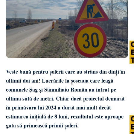
Veste bună pentru șoferii care au strâns din dinți în
ultimii doi ani! Lucrările la șoseaua care leagă
comunele Șag și Sânmihaiu Român au intrat pe
ultima sută de metri. Chiar dacă proiectul demarat
în primăvara lui 2024 a durat mai mult decât
estimarea inițială de 8 luni, rezultatul este aproape
gata să primească primii șoferi.