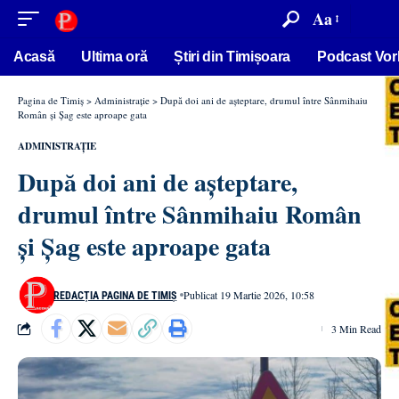
conținut
Aa
Acasă
Ultima oră
Știri din Timișoara
Podcast Vor
Pagina de Timiș
>
Administrație
>
După doi ani de așteptare, drumul între Sânmihaiu
Român și Șag este aproape gata
ADMINISTRAȚIE
După doi ani de așteptare,
drumul între Sânmihaiu Român
și Șag este aproape gata
Publicat 19 Martie 2026, 10:58
REDACȚIA PAGINA DE TIMIȘ
3 Min Read