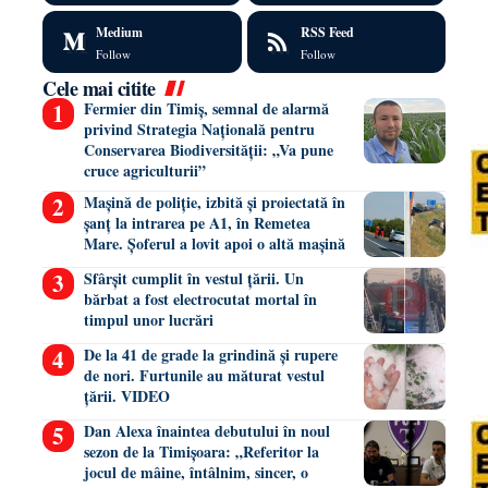
Medium
RSS Feed
Follow
Follow
Cele mai citite
Fermier din Timiș, semnal de alarmă
privind Strategia Națională pentru
Conservarea Biodiversității: „Va pune
cruce agriculturii”
Mașină de poliție, izbită și proiectată în
șanț la intrarea pe A1, în Remetea
Mare. Șoferul a lovit apoi o altă mașină
Sfârșit cumplit în vestul țării. Un
bărbat a fost electrocutat mortal în
timpul unor lucrări
De la 41 de grade la grindină și rupere
de nori. Furtunile au măturat vestul
țării. VIDEO
Dan Alexa înaintea debutului în noul
sezon de la Timișoara: „Referitor la
jocul de mâine, întâlnim, sincer, o