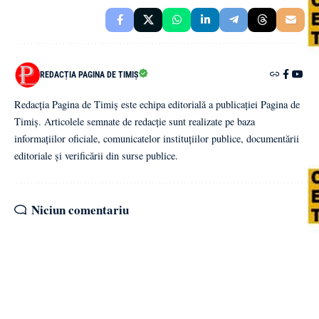
REDACȚIA PAGINA DE TIMIȘ
Redacția Pagina de Timiș este echipa editorială a publicației Pagina de
Timiș. Articolele semnate de redacție sunt realizate pe baza
informațiilor oficiale, comunicatelor instituțiilor publice, documentării
editoriale și verificării din surse publice.
Niciun comentariu