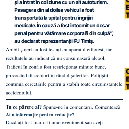
și a intrat în coliziune cu un alt autoturism.
Pasagera din al doilea vehicul a fost
transportată la spital pentru îngrijiri
medicale. În cauză a fost întocmit un dosar
penal pentru vătămare corporală din culpă”
,
au declarat reprezentanții IPJ Timiș.
Ambii șoferi au fost testați cu aparatul etilotest, iar
rezultatele au indicat că nu consumaseră alcool.
Traficul în zonă a fost restricționat minute bune,
provocând disconfort în rândul șoferilor. Polițiștii
continuă cercetările pentru a stabili toate circumstanțele
accidentului.
Tu ce părere ai?
Spune-ne în comentarii.
Comentează
Ai o informație pentru redacție?
Dacă ați fost martorii unui eveniment sau aveți