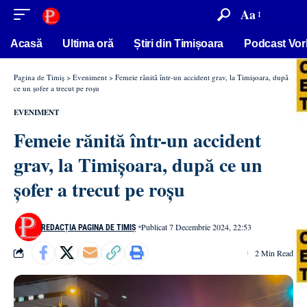
conținut
Aa
Acasă
Ultima oră
Știri din Timișoara
Podcast Vor
Pagina de Timiș
>
Eveniment
>
Femeie rănită într-un accident grav, la Timișoara, după
ce un șofer a trecut pe roșu
EVENIMENT
Femeie rănită într-un accident
grav, la Timișoara, după ce un
șofer a trecut pe roșu
Publicat 7 Decembrie 2024, 22:53
REDACȚIA PAGINA DE TIMIȘ
2 Min Read