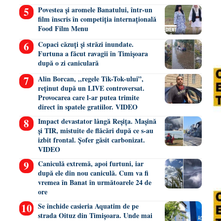
Povestea și aromele Banatului, într-un
film înscris în competiția internațională
Food Film Menu
Copaci căzuți și străzi inundate.
Furtuna a făcut ravagii în Timișoara
după o zi caniculară
Alin Borcan, ,,regele Tik-Tok-ului”,
reținut după un LIVE controversat.
Provocarea care l-ar putea trimite
direct în spatele gratiilor. VIDEO
Impact devastator lângă Reșița. Mașină
și TIR, mistuite de flăcări după ce s-au
izbit frontal. Șofer găsit carbonizat.
VIDEO
Caniculă extremă, apoi furtuni, iar
după ele din nou caniculă. Cum va fi
vremea în Banat în următoarele 24 de
ore
Se închide casieria Aquatim de pe
strada Oituz din Timișoara. Unde mai