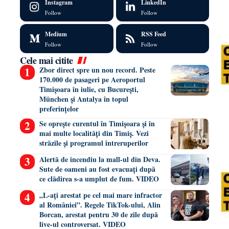
Instagram
LinkedIn
Follow
Follow
Medium
RSS Feed
Follow
Follow
Cele mai citite
Zbor direct spre un nou record. Peste
170.000 de pasageri pe Aeroportul
Timișoara în iulie, cu București,
München și Antalya în topul
preferințelor
Se oprește curentul în Timișoara și în
mai multe localități din Timiș. Vezi
străzile și programul întreruperilor
Alertă de incendiu la mall-ul din Deva.
Sute de oameni au fost evacuați după
ce clădirea s-a umplut de fum. VIDEO
„L-ați arestat pe cel mai mare infractor
al României”. Regele TikTok-ului, Alin
Borcan, arestat pentru 30 de zile după
live-ul controversat. VIDEO