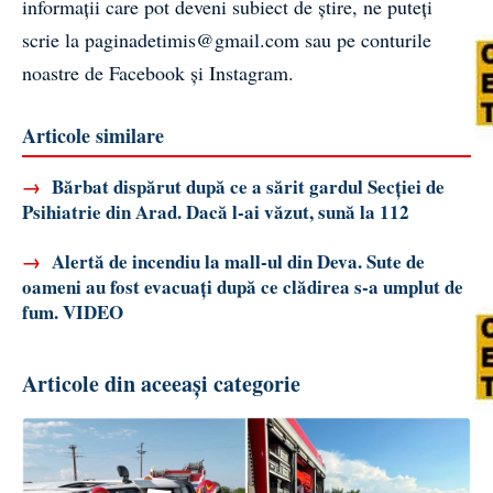
informații care pot deveni subiect de știre, ne puteți
scrie la
paginadetimis@gmail.com
sau pe conturile
noastre de
Facebook
și
Instagram
.
Articole similare
→
Bărbat dispărut după ce a sărit gardul Secției de
Psihiatrie din Arad. Dacă l-ai văzut, sună la 112
→
Alertă de incendiu la mall-ul din Deva. Sute de
oameni au fost evacuați după ce clădirea s-a umplut de
fum. VIDEO
Articole din aceeași categorie