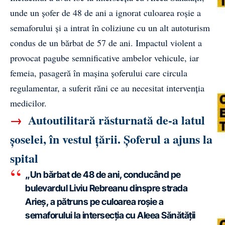
unde un șofer de 48 de ani a ignorat culoarea roșie a
semaforului și a intrat în coliziune cu un alt autoturism
condus de un bărbat de 57 de ani. Impactul violent a
provocat pagube semnificative ambelor vehicule, iar
femeia, pasageră în mașina șoferului care circula
regulamentar, a suferit răni ce au necesitat intervenția
medicilor.
→
Autoutilitară răsturnată de-a latul
șoselei, în vestul țării. Șoferul a ajuns la
spital
„Un bărbat de 48 de ani, conducând pe
bulevardul Liviu Rebreanu dinspre strada
Arieș, a pătruns pe culoarea roșie a
semaforului la intersecția cu Aleea Sănătății