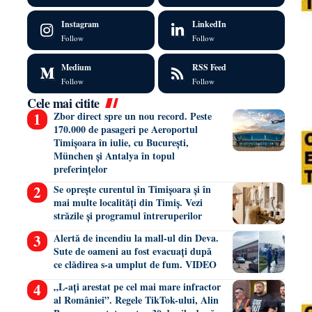
Instagram
LinkedIn
Follow
Follow
Medium
RSS Feed
Follow
Follow
Cele mai citite
Zbor direct spre un nou record. Peste
170.000 de pasageri pe Aeroportul
Timișoara în iulie, cu București,
München și Antalya în topul
preferințelor
Se oprește curentul în Timișoara și în
mai multe localități din Timiș. Vezi
străzile și programul întreruperilor
Alertă de incendiu la mall-ul din Deva.
Sute de oameni au fost evacuați după
ce clădirea s-a umplut de fum. VIDEO
„L-ați arestat pe cel mai mare infractor
al României”. Regele TikTok-ului, Alin