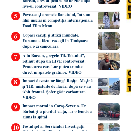
Borcan, arestat pentru 30 de zile după
live-ul controversat. VIDEO
Povestea și aromele Banatului, într-un
film înscris în competiția internațională
Food Film Menu
Copaci căzuți și străzi inundate.
Furtuna a făcut ravagii în Timișoara
după o zi caniculară
Alin Borcan, ,,regele Tik-Tok-ului”,
reținut după un LIVE controversat.
Provocarea care l-ar putea trimite
direct în spatele gratiilor. VIDEO
Impact devastator lângă Reșița. Mașină
și TIR, mistuite de flăcări după ce s-au
izbit frontal. Șofer găsit carbonizat.
VIDEO
Impact mortal în Caraș-Severin. Un
bărbat și-a pierdut viața, iar o femeie a
ajuns la spital
Fostul șef al Serviciului Investigații