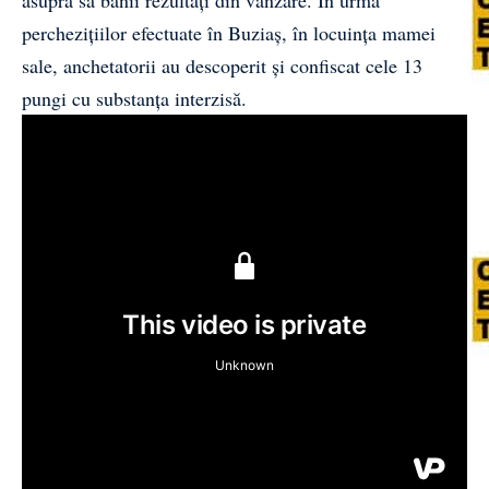
perchezițiilor efectuate în Buziaș, în locuința mamei
sale, anchetatorii au descoperit și confiscat cele 13
pungi cu substanța interzisă.