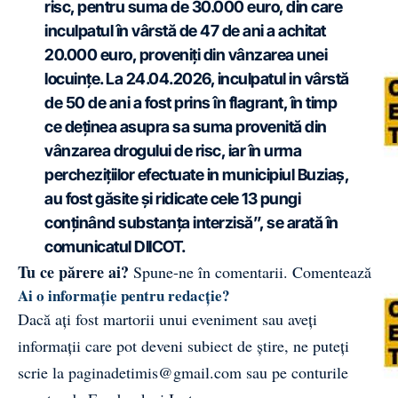
risc, pentru suma de 30.000 euro, din care
inculpatul în vârstă de 47 de ani a achitat
20.000 euro, proveniți din vânzarea unei
locuințe. La 24.04.2026, inculpatul in vârstă
de 50 de ani a fost prins în flagrant, în timp
ce deținea asupra sa suma provenită din
vânzarea drogului de risc, iar în urma
perchezițiilor efectuate in municipiul Buziaș,
au fost găsite și ridicate cele 13 pungi
conținând substanța interzisă”, se arată în
comunicatul DIICOT.
Tu ce părere ai?
Spune-ne în comentarii.
Comentează
Ai o informație pentru redacție?
Dacă ați fost martorii unui eveniment sau aveți
informații care pot deveni subiect de știre, ne puteți
scrie la
paginadetimis@gmail.com
sau pe conturile