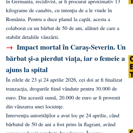
în Germania, recidivist, ar fi procurat aproximativ 13
kilograme de canabis, cu intenția de a le vinde în
România. Pentru a duce planul la capăt, acesta a
colaborat cu un bărbat de 50 de ani, alături de care a
stabilit detaliile vânzării.
→
Impact mortal în Caraș-Severin. Un
bărbat și-a pierdut viața, iar o femeie a
ajuns la spital
În zilele de 23 și 24 aprilie 2026, cei doi ar fi finalizat
tranzacția, drogurile fiind vândute pentru 30.000 de
euro. Din această sumă, 20.000 de euro ar fi provenit
din vânzarea unei locuințe.
Intervenția autorităților a avut loc pe 24 aprilie, când
bărbatul de 50 de ani a fost prins în flagrant, având
asupra sa banii rezultați din vânzare. În urma