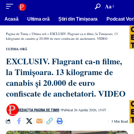
conținut
Aa
Acasă
Ultima oră
Știri din Timișoara
Podcast Vor
Pagina de Timiș
>
Ultima oră
>
EXCLUSIV. Flagrant ca-n filme, la Timișoara. 13
kilograme de canabis și 20.000 de euro confiscate de anchetatori. VIDEO
ULTIMA ORĂ
EXCLUSIV. Flagrant ca-n filme,
la Timișoara. 13 kilograme de
canabis și 20.000 de euro
confiscate de anchetatori. VIDEO
Publicat 26 Aprilie 2026, 15:07
REDACȚIA PAGINA DE TIMIȘ
3 Min Read