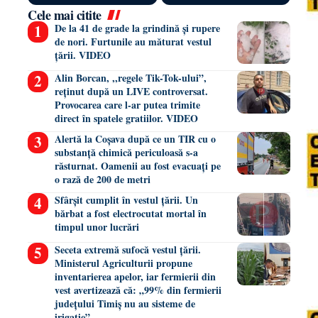
Cele mai citite
De la 41 de grade la grindină și rupere
de nori. Furtunile au măturat vestul
țării. VIDEO
Alin Borcan, ,,regele Tik-Tok-ului”,
reținut după un LIVE controversat.
Provocarea care l-ar putea trimite
direct în spatele gratiilor. VIDEO
Alertă la Coșava după ce un TIR cu o
substanță chimică periculoasă s-a
răsturnat. Oamenii au fost evacuați pe
o rază de 200 de metri
Sfârșit cumplit în vestul țării. Un
bărbat a fost electrocutat mortal în
timpul unor lucrări
Seceta extremă sufocă vestul țării.
Ministerul Agriculturii propune
inventarierea apelor, iar fermierii din
vest avertizează că: „99% din fermierii
județului Timiș nu au sisteme de
irigație”