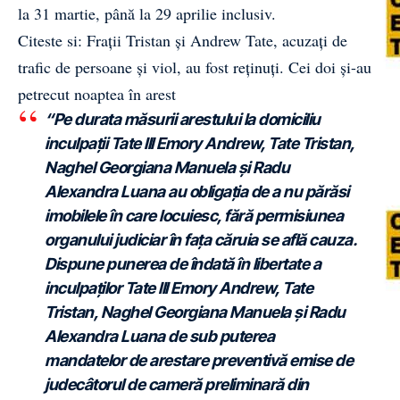
la 31 martie, până la 29 aprilie inclusiv.
Citeste si: Frații Tristan și Andrew Tate, acuzați de
trafic de persoane și viol, au fost reținuți. Cei doi și-au
petrecut noaptea în arest
“Pe durata măsurii arestului la domiciliu
inculpaţii Tate III Emory Andrew, Tate Tristan,
Naghel Georgiana Manuela şi Radu
Alexandra Luana au obligaţia de a nu părăsi
imobilele în care locuiesc, fără permisiunea
organului judiciar în faţa căruia se află cauza.
Dispune punerea de îndată în libertate a
inculpaţilor Tate III Emory Andrew, Tate
Tristan, Naghel Georgiana Manuela şi Radu
Alexandra Luana de sub puterea
mandatelor de arestare preventivă emise de
judecâtorul de cameră preliminară din