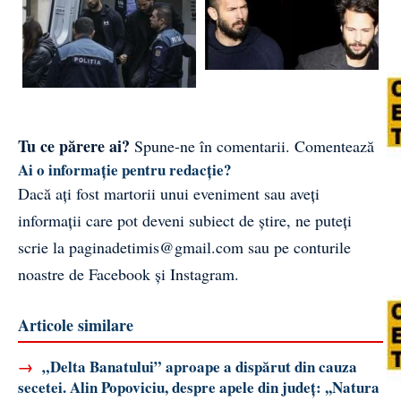
Tu ce părere ai?
Spune-ne în comentarii.
Comentează
Ai o informație pentru redacție?
Dacă ați fost martorii unui eveniment sau aveți
informații care pot deveni subiect de știre, ne puteți
scrie la
paginadetimis@gmail.com
sau pe conturile
noastre de
Facebook
și
Instagram
.
Articole similare
→
„Delta Banatului” aproape a dispărut din cauza
secetei. Alin Popoviciu, despre apele din județ: ,,Natura