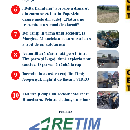
„Delta Banatului” aproape a dispărut
din cauza secetei. Alin Popoviciu,
despre apele din județ: ,,Natura ne
transmite un semnal de alarmă”
Doi răniți în urma unui accident, la
Margina. Motocicleta pe care se aflau s-
a izbit de un autoturism
Autoutilitară răsturnată pe A1, între
Timișoara și Lugoj, după explozia unui
cauciuc. O persoană rănită la cap
Incendiu la o casă cu etaj din Timiș.
Acoperișul, înghițit de flăcări. VIDEO
Trei răniți după un accident violent în
Hunedoara. Printre victime, un minor
- Publicitate-