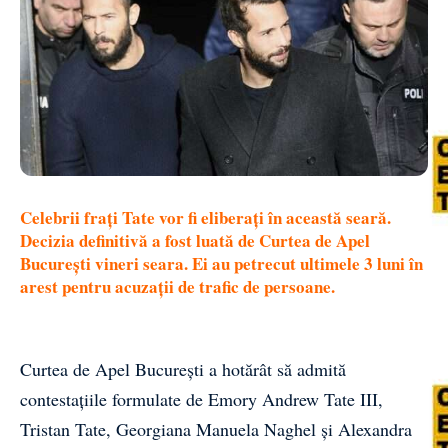
Celebrii frați Tate vor fi eliberați în această seară.
Decizia definitivă a fost luată de Curtea de Apel
București vineri seara. Ei au petrecut ultimele 3 luni în
arest pentru acuzații de trafic de persoane.
Curtea de Apel Bucureşti a hotărât să admită
contestaţiile formulate de Emory Andrew Tate III,
Tristan Tate, Georgiana Manuela Naghel şi Alexandra