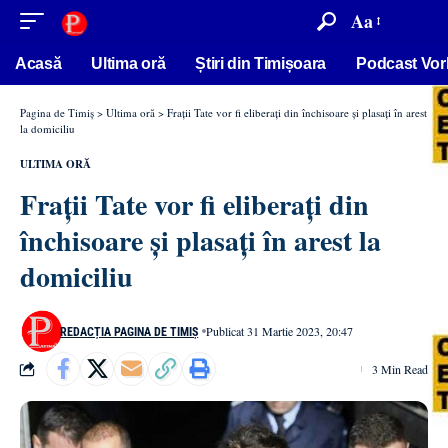
conținut
Aa
Acasă
Ultima oră
Știri din Timișoara
Podcast Vor
Pagina de Timiș
>
Ultima oră
>
Frații Tate vor fi eliberați din închisoare și plasați în arest
la domiciliu
ULTIMA ORĂ
Frații Tate vor fi eliberați din
închisoare și plasați în arest la
domiciliu
Publicat 31 Martie 2023, 20:47
REDACȚIA PAGINA DE TIMIȘ
3 Min Read