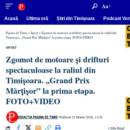
conținut
Aa
Acasă
Ultima oră
Știri din Timișoara
Podcast Vor
Pagina de Timiș
>
Sport
>
Zgomot de motoare și drifturi spectaculoase la raliul din
Timișoara. ,,Grand Prix Mărțișor” la prima etapa. FOTO+VIDEO
SPORT
Zgomot de motoare și drifturi
spectaculoase la raliul din
Timișoara. ,,Grand Prix
Mărțișor” la prima etapa.
FOTO+VIDEO
Publicat 22 Martie 2026, 13:26
REDACȚIA PAGINA DE TIMIȘ
1 Min Read