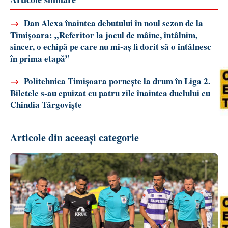
→
Dan Alexa înaintea debutului în noul sezon de la
Timișoara: „Referitor la jocul de mâine, întâlnim,
sincer, o echipă pe care nu mi-aș fi dorit să o întâlnesc
în prima etapă”
→
Politehnica Timișoara pornește la drum în Liga 2.
Biletele s-au epuizat cu patru zile înaintea duelului cu
Chindia Târgoviște
Articole din aceeași categorie