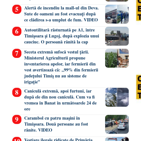
Alertă de incendiu la mall-ul din Deva.
Sute de oameni au fost evacuați după
ce clădirea s-a umplut de fum. VIDEO
Autoutilitară răsturnată pe A1, între
Timișoara și Lugoj, după explozia unui
cauciuc. O persoană rănită la cap
Seceta extremă sufocă vestul țării.
Ministerul Agriculturii propune
inventarierea apelor, iar fermierii din
vest avertizează că: „99% din fermierii
județului Timiș nu au sisteme de
irigație”
Caniculă extremă, apoi furtuni, iar
după ele din nou caniculă. Cum va fi
vremea în Banat în următoarele 24 de
ore
Carambol cu patru mașini în
Timișoara. Două persoane au fost
rănite. VIDEO
Vestiare ilegale ridicate de Primăria