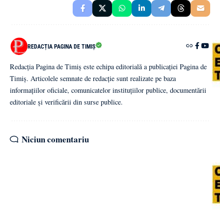
REDACȚIA PAGINA DE TIMIȘ
Redacția Pagina de Timiș este echipa editorială a publicației Pagina de
Timiș. Articolele semnate de redacție sunt realizate pe baza
informațiilor oficiale, comunicatelor instituțiilor publice, documentării
editoriale și verificării din surse publice.
Niciun comentariu