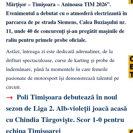
Mărțișor – Timișoara – Aninoasa TIM 2026”.
Evenimentul a debutat cu o atmosferă electrizantă în
parcarea de pe strada Siemens, Calea Buziașului nr.
11, unde 40 de concurenți și-au pregătit mașinile de
raliu pentru primele probe oficiale.
Astăzi, întreaga zi este dedicată adrenalinei, de la
drifturi spectaculoase, curse de karting și probe de
îndemânare, până la momentele în care femeile
pasionate de motorsport își demonstrează talentul pe
circuit.
→
Poli Timișoara debutează în noul
sezon de Liga 2. Alb-violeții joacă acasă
cu Chindia Târgoviște. Scor 1-0 pentru
echipa Timișoarei