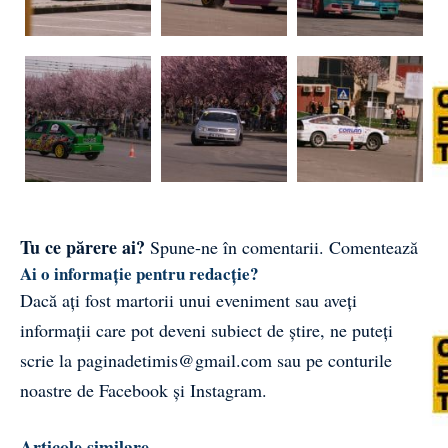
Tu ce părere ai?
Spune-ne în comentarii.
Comentează
Ai o informație pentru redacție?
Dacă ați fost martorii unui eveniment sau aveți
informații care pot deveni subiect de știre, ne puteți
scrie la
paginadetimis@gmail.com
sau pe conturile
noastre de
Facebook
și
Instagram
.
Articole similare