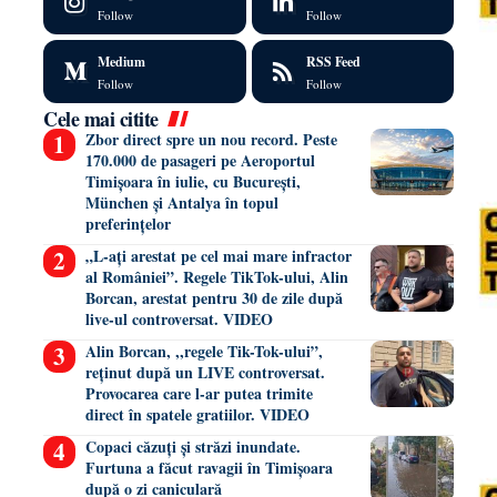
Follow
Follow
Medium
RSS Feed
Follow
Follow
Cele mai citite
Zbor direct spre un nou record. Peste
170.000 de pasageri pe Aeroportul
Timișoara în iulie, cu București,
München și Antalya în topul
preferințelor
„L-ați arestat pe cel mai mare infractor
al României”. Regele TikTok-ului, Alin
Borcan, arestat pentru 30 de zile după
live-ul controversat. VIDEO
Alin Borcan, ,,regele Tik-Tok-ului”,
reținut după un LIVE controversat.
Provocarea care l-ar putea trimite
direct în spatele gratiilor. VIDEO
Copaci căzuți și străzi inundate.
Furtuna a făcut ravagii în Timișoara
după o zi caniculară