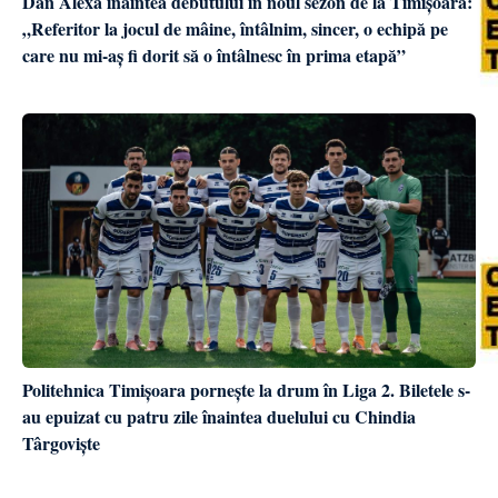
Dan Alexa înaintea debutului în noul sezon de la Timișoara:
„Referitor la jocul de mâine, întâlnim, sincer, o echipă pe
care nu mi-aș fi dorit să o întâlnesc în prima etapă”
Politehnica Timișoara pornește la drum în Liga 2. Biletele s-
au epuizat cu patru zile înaintea duelului cu Chindia
Târgoviște