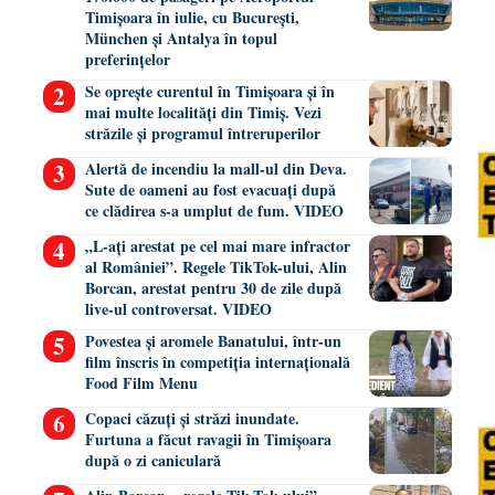
Timișoara în iulie, cu București,
München și Antalya în topul
preferințelor
Se oprește curentul în Timișoara și în
mai multe localități din Timiș. Vezi
străzile și programul întreruperilor
Alertă de incendiu la mall-ul din Deva.
Sute de oameni au fost evacuați după
ce clădirea s-a umplut de fum. VIDEO
„L-ați arestat pe cel mai mare infractor
al României”. Regele TikTok-ului, Alin
Borcan, arestat pentru 30 de zile după
live-ul controversat. VIDEO
Povestea și aromele Banatului, într-un
film înscris în competiția internațională
Food Film Menu
Copaci căzuți și străzi inundate.
Furtuna a făcut ravagii în Timișoara
după o zi caniculară