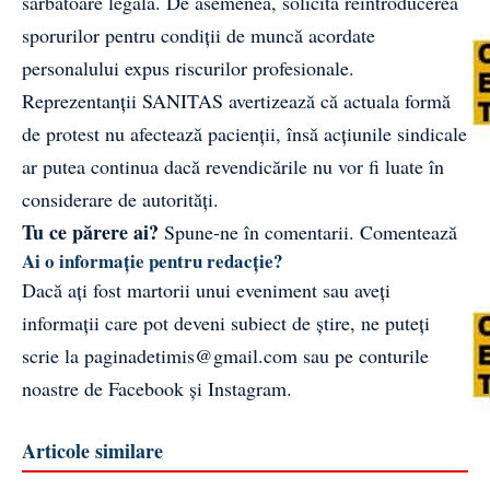
sărbătoare legală. De asemenea, solicită reintroducerea
sporurilor pentru condiții de muncă acordate
personalului expus riscurilor profesionale.
Reprezentanții SANITAS avertizează că actuala formă
de protest nu afectează pacienții, însă acțiunile sindicale
ar putea continua dacă revendicările nu vor fi luate în
considerare de autorități.
Tu ce părere ai?
Spune-ne în comentarii.
Comentează
Ai o informație pentru redacție?
Dacă ați fost martorii unui eveniment sau aveți
informații care pot deveni subiect de știre, ne puteți
scrie la
paginadetimis@gmail.com
sau pe conturile
noastre de
Facebook
și
Instagram
.
Articole similare