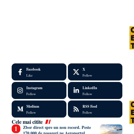
Facebook
X
Like
Follow
Instagram
LinkedIn
Follow
Follow
Medium
RSS Feed
Follow
Follow
Cele mai citite
Zbor direct spre un nou record. Peste
170.000 de pasageri pe Aeroportul