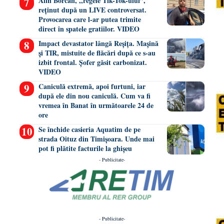
Alin Borcan, ,,regele Tik-Tok-ului”,
reținut după un LIVE controversat.
Provocarea care l-ar putea trimite
direct în spatele gratiilor. VIDEO
Impact devastator lângă Reșița. Mașină
și TIR, mistuite de flăcări după ce s-au
izbit frontal. Șofer găsit carbonizat.
VIDEO
Caniculă extremă, apoi furtuni, iar
după ele din nou caniculă. Cum va fi
vremea în Banat în următoarele 24 de
ore
Se închide casieria Aquatim de pe
strada Oituz din Timișoara. Unde mai
pot fi plătite facturile la ghișeu
- Publicitate-
- Publicitate-