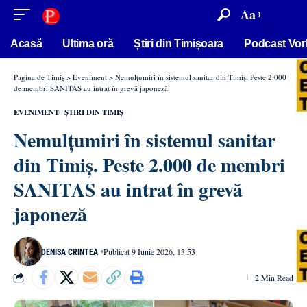
conținut
Aa
Acasă
Ultima oră
Știri din Timișoara
Podcast Vor
Pagina de Timiș
>
Eveniment
>
Nemulțumiri în sistemul sanitar din Timiș. Peste 2.000
de membri SANITAS au intrat în grevă japoneză
EVENIMENT
ȘTIRI DIN TIMIȘ
Nemulțumiri în sistemul sanitar
din Timiș. Peste 2.000 de membri
SANITAS au intrat în grevă
japoneză
Publicat 9 Iunie 2026, 13:53
DENISA CRINTEA
2 Min Read