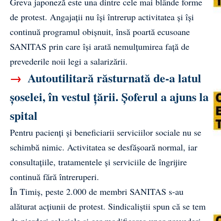
Greva japoneză este una dintre cele mai blânde forme
de protest. Angajații nu își întrerup activitatea și își
continuă programul obișnuit, însă poartă ecusoane
SANITAS prin care își arată nemulțumirea față de
prevederile noii legi a salarizării.
→
Autoutilitară răsturnată de-a latul
șoselei, în vestul țării. Șoferul a ajuns la
spital
Pentru pacienți și beneficiarii serviciilor sociale nu se
schimbă nimic. Activitatea se desfășoară normal, iar
consultațiile, tratamentele și serviciile de îngrijire
continuă fără întreruperi.
În Timiș, peste 2.000 de membri SANITAS s-au
alăturat acțiunii de protest. Sindicaliștii spun că se tem
de pierderi salariale și cer modificarea unor prevederi