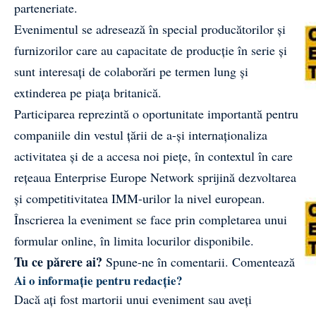
parteneriate.
Evenimentul se adresează în special producătorilor și
furnizorilor care au capacitate de producție în serie și
sunt interesați de colaborări pe termen lung și
extinderea pe piața britanică.
Participarea reprezintă o oportunitate importantă pentru
companiile din vestul țării de a-și internaționaliza
activitatea și de a accesa noi piețe, în contextul în care
rețeaua Enterprise Europe Network sprijină dezvoltarea
și competitivitatea IMM-urilor la nivel european.
Înscrierea la eveniment se face prin completarea unui
formular online, în limita locurilor disponibile.
Tu ce părere ai?
Spune-ne în comentarii.
Comentează
Ai o informație pentru redacție?
Dacă ați fost martorii unui eveniment sau aveți