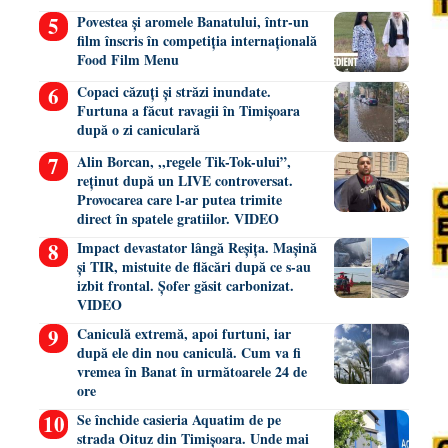
Povestea și aromele Banatului, într-un
film înscris în competiția internațională
Food Film Menu
Copaci căzuți și străzi inundate.
Furtuna a făcut ravagii în Timișoara
după o zi caniculară
Alin Borcan, ,,regele Tik-Tok-ului”,
reținut după un LIVE controversat.
Provocarea care l-ar putea trimite
direct în spatele gratiilor. VIDEO
Impact devastator lângă Reșița. Mașină
și TIR, mistuite de flăcări după ce s-au
izbit frontal. Șofer găsit carbonizat.
VIDEO
Caniculă extremă, apoi furtuni, iar
după ele din nou caniculă. Cum va fi
vremea în Banat în următoarele 24 de
ore
Se închide casieria Aquatim de pe
strada Oituz din Timișoara. Unde mai