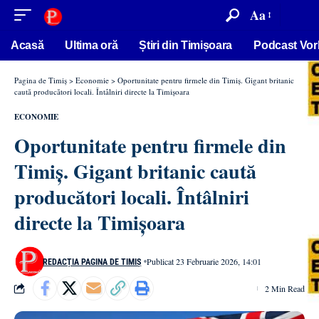
conținut
Aa
Acasă
Ultima oră
Știri din Timișoara
Podcast Vor
Pagina de Timiș
>
Economie
>
Oportunitate pentru firmele din Timiș. Gigant britanic
caută producători locali. Întâlniri directe la Timișoara
ECONOMIE
Oportunitate pentru firmele din
Timiș. Gigant britanic caută
producători locali. Întâlniri
directe la Timișoara
Publicat 23 Februarie 2026, 14:01
REDACȚIA PAGINA DE TIMIȘ
2 Min Read