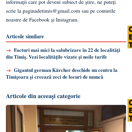
informații care pot deveni subiect de știre, ne puteți
scrie la
paginadetimis@gmail.com
sau pe conturile
noastre de
Facebook
și
Instagram
.
Articole similare
→
Facturi mai mici la salubrizare în 22 de localități
din Timiș. Vezi localitățile vizate și noile tarife
→
Gigantul german Kärcher deschide un centru la
Timișoara și creează zeci de locuri de muncă
Articole din aceeași categorie