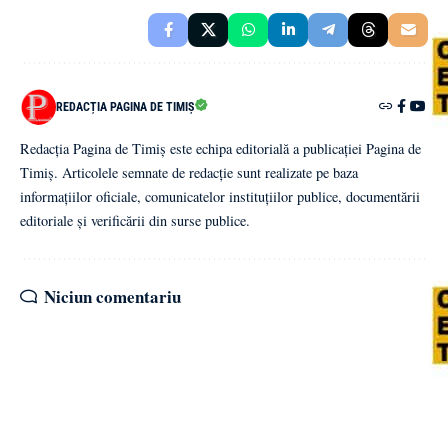
REDACȚIA PAGINA DE TIMIȘ
Redacția Pagina de Timiș este echipa editorială a publicației Pagina de
Timiș. Articolele semnate de redacție sunt realizate pe baza
informațiilor oficiale, comunicatelor instituțiilor publice, documentării
editoriale și verificării din surse publice.
Niciun comentariu