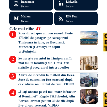
Instagram
LinkedIn
Follow
Follow
Medium
RSS Feed
Follow
Follow
Cele mai citite
Zbor direct spre un nou record. Peste
170.000 de pasageri pe Aeroportul
Timișoara în iulie, cu București,
München și Antalya în topul
preferințelor
Se oprește curentul în Timișoara și în
mai multe localități din Timiș. Vezi
străzile și programul întreruperilor
Alertă de incendiu la mall-ul din Deva.
Sute de oameni au fost evacuați după
ce clădirea s-a umplut de fum. VIDEO
„L-ați arestat pe cel mai mare infractor
al României”. Regele TikTok-ului, Alin
Borcan, arestat pentru 30 de zile după
live-ul controversat. VIDEO