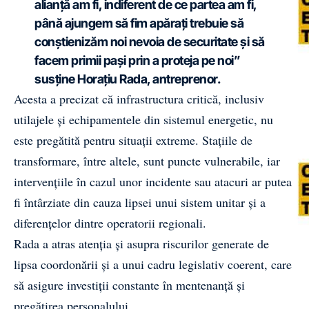
alianță am fi, indiferent de ce partea am fi,
până ajungem să fim apărați trebuie să
conștienizăm noi nevoia de securitate și să
facem primii pași prin a proteja pe noi”
susține Horațiu Rada, antreprenor.
Acesta a precizat că infrastructura critică, inclusiv
utilajele și echipamentele din sistemul energetic, nu
este pregătită pentru situații extreme. Stațiile de
transformare, între altele, sunt puncte vulnerabile, iar
intervențiile în cazul unor incidente sau atacuri ar putea
fi întârziate din cauza lipsei unui sistem unitar și a
diferențelor dintre operatorii regionali.
Rada a atras atenția și asupra riscurilor generate de
lipsa coordonării și a unui cadru legislativ coerent, care
să asigure investiții constante în mentenanță și
pregătirea personalului.