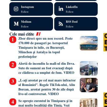
Instagram
LinkedIn
Follow
Follow
Medium
RSS Feed
Follow
Follow
Cele mai citite
Zbor direct spre un nou record. Peste
170.000 de pasageri pe Aeroportul
Timișoara în iulie, cu București,
München și Antalya în topul
preferințelor
Alertă de incendiu la mall-ul din Deva.
Sute de oameni au fost evacuați după
ce clădirea s-a umplut de fum. VIDEO
„L-ați arestat pe cel mai mare infractor
al României”. Regele TikTok-ului, Alin
Borcan, arestat pentru 30 de zile după
live-ul controversat. VIDEO
Se oprește curentul în Timișoara și în
mai multe localități din Timiș. Vezi