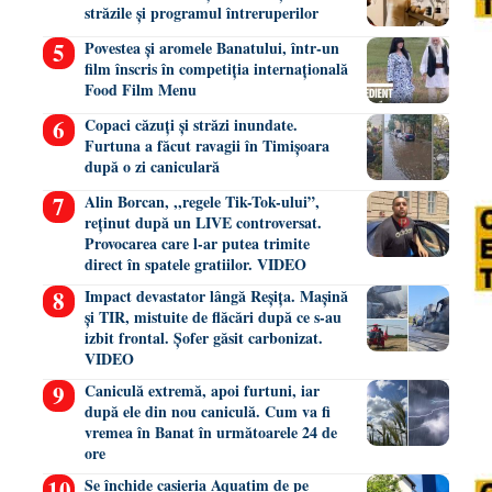
străzile și programul întreruperilor
Povestea și aromele Banatului, într-un
film înscris în competiția internațională
Food Film Menu
Copaci căzuți și străzi inundate.
Furtuna a făcut ravagii în Timișoara
după o zi caniculară
Alin Borcan, ,,regele Tik-Tok-ului”,
reținut după un LIVE controversat.
Provocarea care l-ar putea trimite
direct în spatele gratiilor. VIDEO
Impact devastator lângă Reșița. Mașină
și TIR, mistuite de flăcări după ce s-au
izbit frontal. Șofer găsit carbonizat.
VIDEO
Caniculă extremă, apoi furtuni, iar
după ele din nou caniculă. Cum va fi
vremea în Banat în următoarele 24 de
ore
Se închide casieria Aquatim de pe