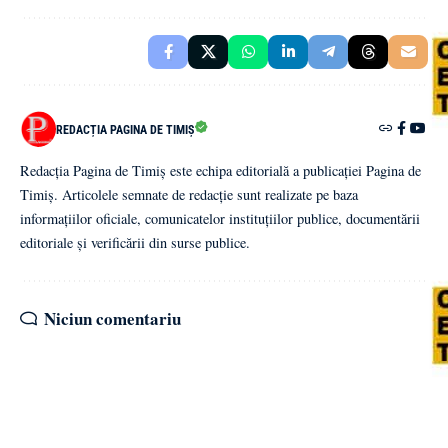
REDACȚIA PAGINA DE TIMIȘ
Redacția Pagina de Timiș este echipa editorială a publicației Pagina de
Timiș. Articolele semnate de redacție sunt realizate pe baza
informațiilor oficiale, comunicatelor instituțiilor publice, documentării
editoriale și verificării din surse publice.
Niciun comentariu