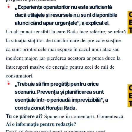
„Experiența operatorilor nu este suficientă
dacă utilajele și resursele nu sunt disponibile
atunci când apar urgențele”, a explicat el.
Un alt punct sensibil la care Rada face referire, se referă
la situația stațiilor de transformare despre care susține
ca sunt printre cele mai expuse în cazul unui atac sau
incident major, iar pierderea acestora ar putea duce la
întreruperi masive de energie pentru zeci de mii de
consumatori.
„Trebuie să fim pregătiți pentru orice
scenariu. Prevenția și planificarea sunt
esențiale într-o perioadă imprevizibilă”, a
concluzionat Horațiu Rada.
Tu ce părere ai?
Spune-ne în comentarii.
Comentează
Ai o informație pentru redacție?
Dacă ați fost martorii unui eveniment sau aveți