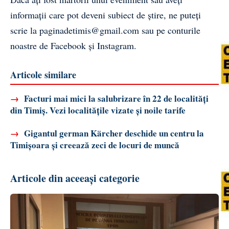
informații care pot deveni subiect de știre, ne puteți
scrie la
paginadetimis@gmail.com
sau pe conturile
noastre de
Facebook
și
Instagram
.
Articole similare
→
Facturi mai mici la salubrizare în 22 de localități
din Timiș. Vezi localitățile vizate și noile tarife
→
Gigantul german Kärcher deschide un centru la
Timișoara și creează zeci de locuri de muncă
Articole din aceeași categorie