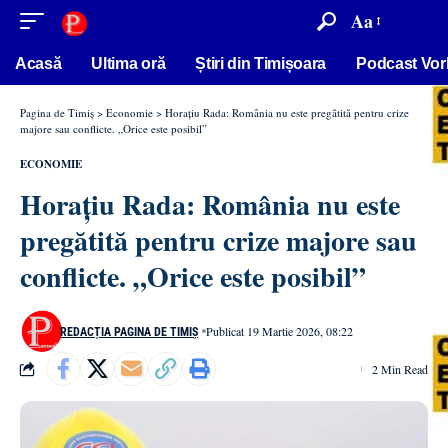
conținut
Aa
Acasă
Ultima oră
Știri din Timișoara
Podcast Vor
Pagina de Timiș
>
Economie
>
Horațiu Rada: România nu este pregătită pentru crize
majore sau conflicte. „Orice este posibil”
ECONOMIE
Horațiu Rada: România nu este
pregătită pentru crize majore sau
conflicte. „Orice este posibil”
Publicat 19 Martie 2026, 08:22
REDACȚIA PAGINA DE TIMIȘ
2 Min Read