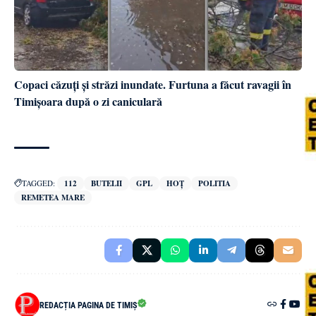
Copaci căzuți și străzi inundate. Furtuna a făcut ravagii în
Timișoara după o zi caniculară
TAGGED:
112
BUTELII
GPL
HOȚ
POLITIA
REMETEA MARE
REDACȚIA PAGINA DE TIMIȘ