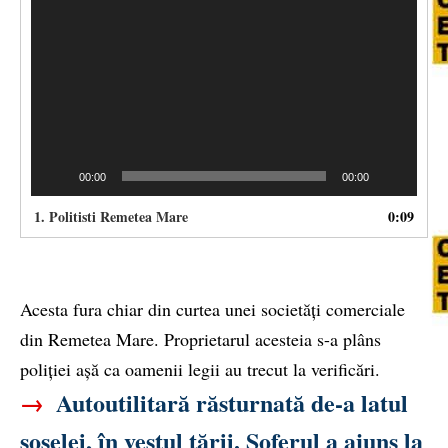
00:00
00:00
1.
Politisti Remetea Mare
0:09
Acesta fura chiar din curtea unei societăți comerciale
din Remetea Mare. Proprietarul acesteia s-a plâns
poliției așă ca oamenii legii au trecut la verificări.
→
Autoutilitară răsturnată de-a latul
șoselei, în vestul țării. Șoferul a ajuns la