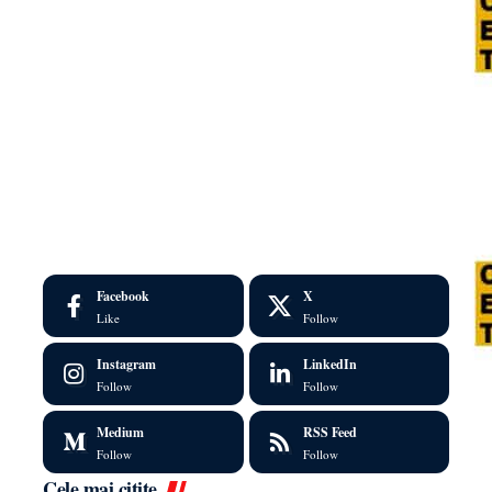
Facebook
X
Like
Follow
Instagram
LinkedIn
Follow
Follow
Medium
RSS Feed
Follow
Follow
Cele mai citite