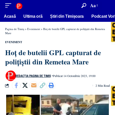
conținut
Aa
Acasă
Ultima oră
Știri din Timișoara
Podcast Vor
Pagina de Timiș
>
Eveniment
>
Hoț de butelii GPL capturat de polițiștii din Remetea
Mare
EVENIMENT
Hoț de butelii GPL capturat de
polițiștii din Remetea Mare
Publicat 14 Octombrie 2023, 19:00
REDACȚIA PAGINA DE TIMIȘ
2 Min Read