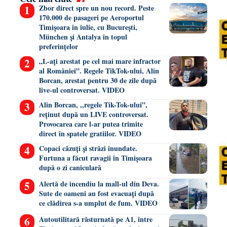
Zbor direct spre un nou record. Peste
170.000 de pasageri pe Aeroportul
Timișoara în iulie, cu București,
München și Antalya în topul
preferințelor
„L-ați arestat pe cel mai mare infractor
al României”. Regele TikTok-ului, Alin
Borcan, arestat pentru 30 de zile după
live-ul controversat. VIDEO
Alin Borcan, ,,regele Tik-Tok-ului”,
reținut după un LIVE controversat.
Provocarea care l-ar putea trimite
direct în spatele gratiilor. VIDEO
Copaci căzuți și străzi inundate.
Furtuna a făcut ravagii în Timișoara
după o zi caniculară
Alertă de incendiu la mall-ul din Deva.
Sute de oameni au fost evacuați după
ce clădirea s-a umplut de fum. VIDEO
Autoutilitară răsturnată pe A1, între