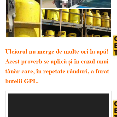
Ulciorul nu merge de multe ori la apă!
Acest proverb se aplică și în cazul unui
tânăr care, în repetate rânduri, a furat
butelii GPL.
Video
Player