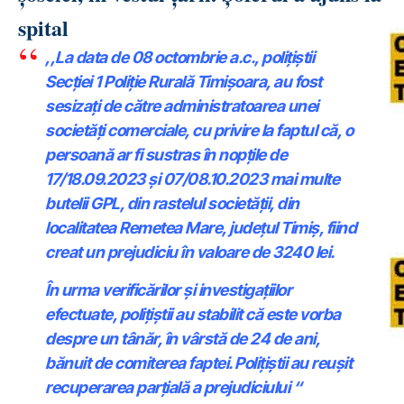
spital
,,La data de 08 octombrie a.c., polițiștii
Secției 1 Poliție Rurală Timișoara, au fost
sesizați de către administratoarea unei
societăți comerciale, cu privire la faptul că, o
persoană ar fi sustras în nopțile de
17/18.09.2023 și 07/08.10.2023 mai multe
butelii GPL, din rastelul societății, din
localitatea Remetea Mare, județul Timiș, fiind
creat un prejudiciu în valoare de 3240 lei.
În urma verificărilor și investigațiilor
efectuate, polițiștii au stabilit că este vorba
despre un tânăr, în vârstă de 24 de ani,
bănuit de comiterea faptei. Polițiștii au reușit
recuperarea parțială a prejudiciului “