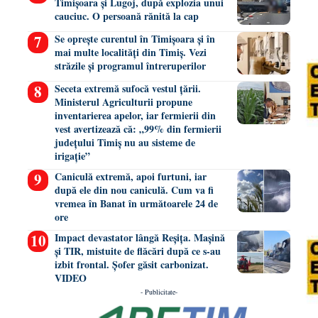
Timișoara și Lugoj, după explozia unui
cauciuc. O persoană rănită la cap
Se oprește curentul în Timișoara și în
mai multe localități din Timiș. Vezi
străzile și programul întreruperilor
Seceta extremă sufocă vestul țării.
Ministerul Agriculturii propune
inventarierea apelor, iar fermierii din
vest avertizează că: „99% din fermierii
județului Timiș nu au sisteme de
irigație”
Caniculă extremă, apoi furtuni, iar
după ele din nou caniculă. Cum va fi
vremea în Banat în următoarele 24 de
ore
Impact devastator lângă Reșița. Mașină
și TIR, mistuite de flăcări după ce s-au
izbit frontal. Șofer găsit carbonizat.
VIDEO
- Publicitate-