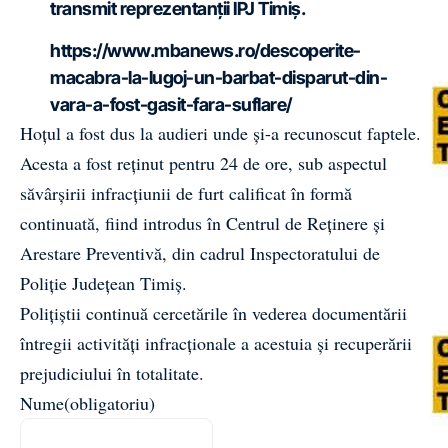
transmit reprezentanții IPJ Timiș.
https://www.mbanews.ro/descoperite-
macabra-la-lugoj-un-barbat-disparut-din-
vara-a-fost-gasit-fara-suflare/
Hoțul a fost dus la audieri unde și-a recunoscut faptele.
Acesta a fost reținut pentru 24 de ore, sub aspectul
săvârșirii infracțiunii de furt calificat în formă
continuată, fiind introdus în Centrul de Reținere și
Arestare Preventivă, din cadrul Inspectoratului de
Poliție Județean Timiș.
Polițiștii continuă cercetările în vederea documentării
întregii activități infracționale a acestuia și recuperării
prejudiciului în totalitate.
Nume
(obligatoriu)