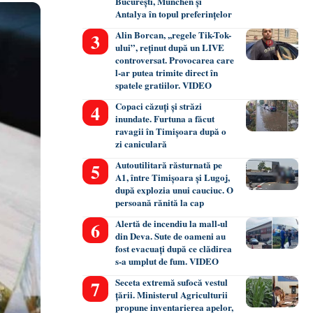
București, München și
Antalya în topul preferințelor
Alin Borcan, ,,regele Tik-Tok-
ului”, reținut după un LIVE
controversat. Provocarea care
l-ar putea trimite direct în
spatele gratiilor. VIDEO
Copaci căzuți și străzi
inundate. Furtuna a făcut
ravagii în Timișoara după o
zi caniculară
Autoutilitară răsturnată pe
A1, între Timișoara și Lugoj,
după explozia unui cauciuc. O
persoană rănită la cap
Alertă de incendiu la mall-ul
din Deva. Sute de oameni au
fost evacuați după ce clădirea
s-a umplut de fum. VIDEO
Seceta extremă sufocă vestul
țării. Ministerul Agriculturii
propune inventarierea apelor,