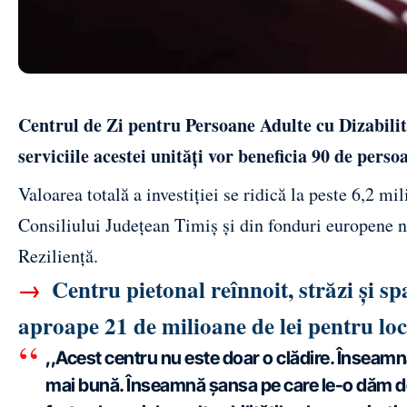
Centrul de Zi pentru Persoane Adulte cu Dizabilit
serviciile acestei unități vor beneficia 90 de perso
Valoarea totală a investiției se ridică la peste 6,2 mi
Consiliului Județean Timiș și din fonduri europene 
Reziliență.
→
Centru pietonal reînnoit, străzi și sp
aproape 21 de milioane de lei pentru loc
,,Acest centru nu este doar o clădire. Înseamnă
mai bună. Înseamnă șansa pe care le-o dăm de a