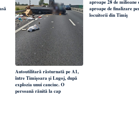
aproape 28 de milioane d
aproape de finalizare pe
asă
locuitorii din Timiș
Autoutilitară răsturnată pe A1,
între Timișoara și Lugoj, după
explozia unui cauciuc. O
persoană rănită la cap