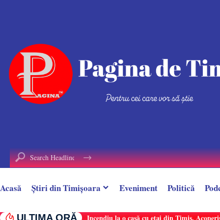
conținut
Acasă
Știri din Timișoara
Eveniment
Politică
Pod
ULTIMA ORĂ
Incendiu la o casă cu etaj din Timiș. Acoperi