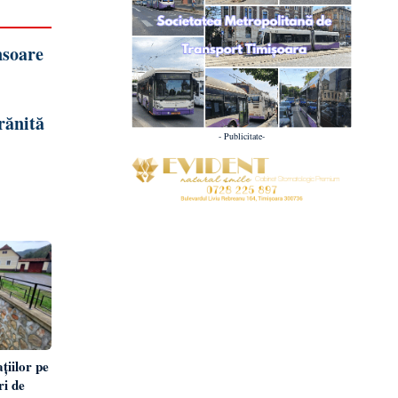
nsoare
rănită
- Publicitate-
țiilor pe
i de