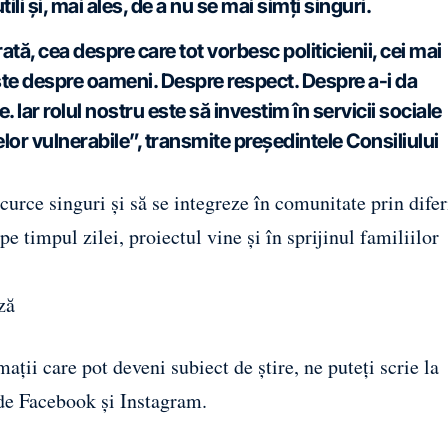
utili și, mai ales, de a nu se mai simți singuri.
tă, cea despre care tot vorbesc politicienii, cei mai
este despre oameni. Despre respect. Despre a-i da
. Iar rolul nostru este să investim în servicii sociale
elor vulnerabile”, transmite președintele Consiliului
scurce singuri și să se integreze în comunitate prin difer
 pe timpul zilei, proiectul vine și în sprijinul familiilor
ză
ații care pot deveni subiect de știre, ne puteți scrie la
 de
Facebook
și
Instagram
.