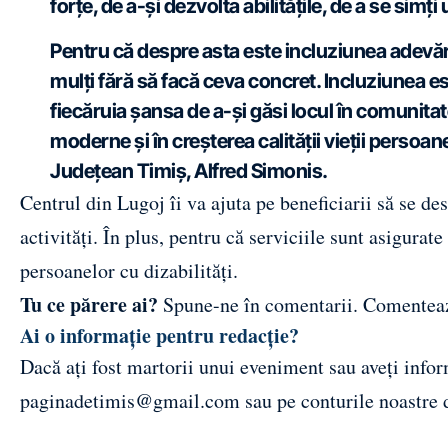
forțe, de a-și dezvolta abilitățile, de a se simți 
Pentru că despre asta este incluziunea adevăra
mulți fără să facă ceva concret. Incluziunea 
fiecăruia șansa de a-și găsi locul în comunitate
moderne și în creșterea calității vieții persoan
Județean Timiș, Alfred Simonis.
Centrul din Lugoj îi va ajuta pe beneficiarii să se de
activități. În plus, pentru că serviciile sunt asigurate
persoanelor cu dizabilități.
Tu ce părere ai?
Spune-ne în comentarii.
Comentea
Ai o informație pentru redacție?
Dacă ați fost martorii unui eveniment sau aveți inform
paginadetimis@gmail.com
sau pe conturile noastre