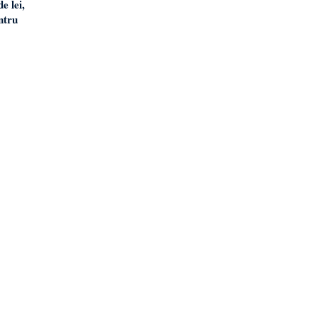
e lei,
ntru