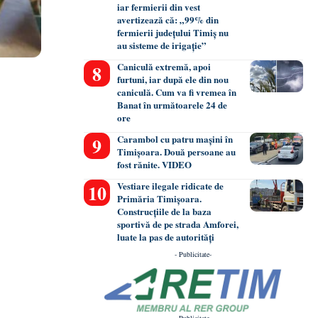
iar fermierii din vest
avertizează că: „99% din
fermierii județului Timiș nu
au sisteme de irigație”
Caniculă extremă, apoi
furtuni, iar după ele din nou
caniculă. Cum va fi vremea în
Banat în următoarele 24 de
ore
Carambol cu patru mașini în
Timișoara. Două persoane au
fost rănite. VIDEO
Vestiare ilegale ridicate de
Primăria Timișoara.
Construcțiile de la baza
sportivă de pe strada Amforei,
luate la pas de autorități
- Publicitate-
- Publicitate-