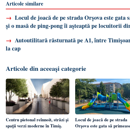
Articole similare
→
Locul de joacă de pe strada Orșova este gata 
și o masă de ping-pong îi așteaptă pe locuitorii di
→
Autoutilitară răsturnată pe A1, între Timișoar
la cap
Articole din aceeași categorie
Centru pietonal reînnoit, străzi și
Locul de joacă de pe strada
spații verzi moderne în Timiș.
Orșova este gata să primeas