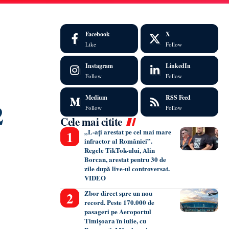
Facebook
X
Like
Follow
Instagram
LinkedIn
Follow
Follow
Medium
RSS Feed
2
Follow
Follow
Cele mai citite
„L-ați arestat pe cel mai mare
infractor al României”.
Regele TikTok-ului, Alin
Borcan, arestat pentru 30 de
zile după live-ul controversat.
VIDEO
Zbor direct spre un nou
record. Peste 170.000 de
pasageri pe Aeroportul
Timișoara în iulie, cu