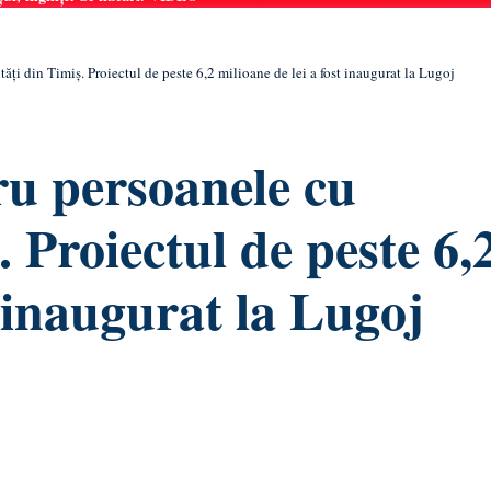
tăți din Timiș. Proiectul de peste 6,2 milioane de lei a fost inaugurat la Lugoj
ru persoanele cu
. Proiectul de peste 6,
t inaugurat la Lugoj