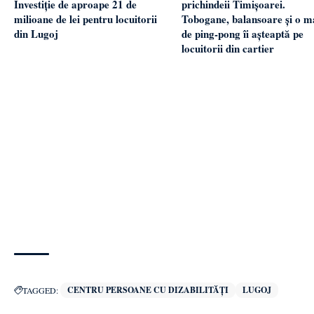
Investiție de aproape 21 de
prichindeii Timișoarei.
milioane de lei pentru locuitorii
Tobogane, balansoare și o m
din Lugoj
de ping-pong îi așteaptă pe
locuitorii din cartier
CENTRU PERSOANE CU DIZABILITĂȚI
LUGOJ
TAGGED: