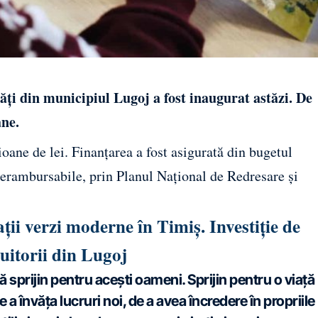
ăți din municipiul Lugoj a fost inaugurat astăzi. De
ane.
lioane de lei. Finanțarea a fost asigurată din bugetul
nerambursabile, prin Planul Național de Redresare și
ații verzi moderne în Timiș. Investiție de
uitorii din Lugoj
 sprijin pentru acești oameni. Sprijin pentru o viață
 învăța lucruri noi, de a avea încredere în propriile