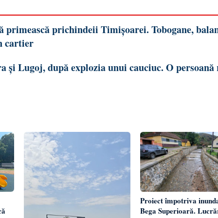
să primească prichindeii Timișoarei. Tobogane, bala
n cartier
a și Lugoj, după explozia unui cauciuc. O persoană 
Proiect împotriva inunda
Bega Superioară. Lucrăr
că