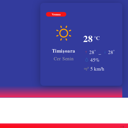
Vremea
28
°C
Timișoara
°
°
28
_
28
Cer Senin
45%
5 km/h