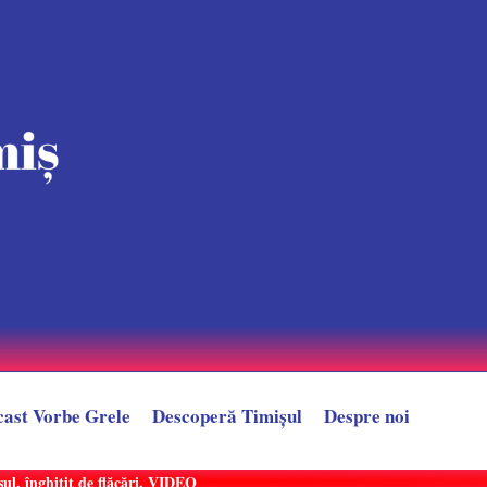
cast Vorbe Grele
Descoperă Timișul
Despre noi
șul, înghițit de flăcări. VIDEO