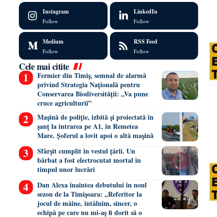
Instagram
LinkedIn
Follow
Follow
Medium
RSS Feed
Follow
Follow
Cele mai citite
Fermier din Timiș, semnal de alarmă
privind Strategia Națională pentru
Conservarea Biodiversității: „Va pune
cruce agriculturii”
Mașină de poliție, izbită și proiectată în
șanț la intrarea pe A1, în Remetea
Mare. Șoferul a lovit apoi o altă mașină
Sfârșit cumplit în vestul țării. Un
bărbat a fost electrocutat mortal în
timpul unor lucrări
Dan Alexa înaintea debutului în noul
sezon de la Timișoara: „Referitor la
jocul de mâine, întâlnim, sincer, o
echipă pe care nu mi-aș fi dorit să o