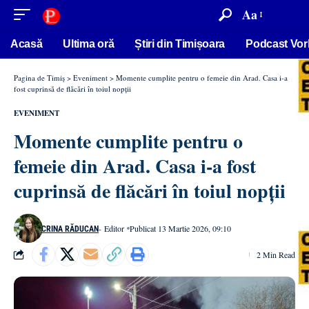
conținut
Aa
Acasă
Ultima oră
Știri din Timișoara
Podcast Vor
Pagina de Timiș
>
Eveniment
>
Momente cumplite pentru o femeie din Arad. Casa i-a
fost cuprinsă de flăcări în toiul nopții
EVENIMENT
Momente cumplite pentru o
femeie din Arad. Casa i-a fost
cuprinsă de flăcări în toiul nopții
- Editor
Publicat 13 Martie 2026, 09:10
CRINA RĂDUCAN
2 Min Read