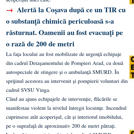
→
Alertă la Coșava după ce un TIR cu
o substanță chimică periculoasă s-a
răsturnat. Oamenii au fost evacuați pe
o rază de 200 de metri
La fața locului au fost mobilizate de urgență echipaje
din cadrul Detașamentului de Pompieri Arad, cu două
autospeciale de stingere și o ambulanță SMURD. În
sprijinul acestora au intervenit și pompierii voluntari din
cadrul SVSU Vinga.
Când au ajuns echipajele de intervenție, flăcările se
manifestau violent la nivelul întregii locuințe. Incendiul
cuprinsese atât acoperișul, cât și interiorul imobilului,
pe o suprafață de aproximativ 200 de metri pătrați.