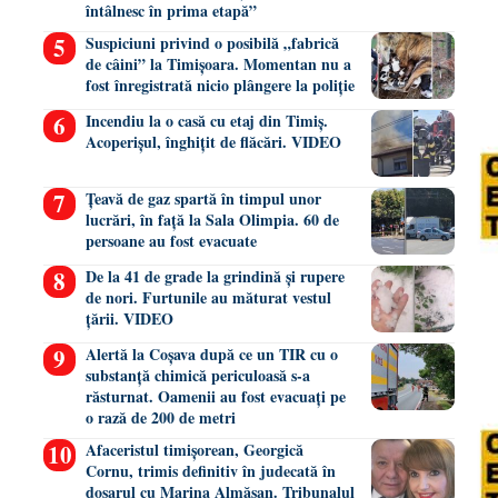
întâlnesc în prima etapă”
Suspiciuni privind o posibilă „fabrică
de câini” la Timișoara. Momentan nu a
fost înregistrată nicio plângere la poliție
Incendiu la o casă cu etaj din Timiș.
Acoperișul, înghițit de flăcări. VIDEO
Țeavă de gaz spartă în timpul unor
lucrări, în față la Sala Olimpia. 60 de
persoane au fost evacuate
De la 41 de grade la grindină și rupere
de nori. Furtunile au măturat vestul
țării. VIDEO
Alertă la Coșava după ce un TIR cu o
substanță chimică periculoasă s-a
răsturnat. Oamenii au fost evacuați pe
o rază de 200 de metri
Afaceristul timișorean, Georgică
Cornu, trimis definitiv în judecată în
dosarul cu Marina Almășan. Tribunalul