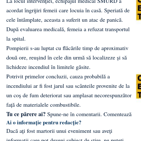
La locul intervenției, echipajul medical SMURD a
acordat îngrijiri femeii care locuia în casă. Speriată de
cele întâmplate, aceasta a suferit un atac de panică.
După evaluarea medicală, femeia a refuzat transportul
la spital.
Pompierii s-au luptat cu flăcările timp de aproximativ
două ore, reușind în cele din urmă să localizeze și să
lichideze incendiul în limitele găsite.
Potrivit primelor concluzii, cauza probabilă a
incendiului ar fi fost jarul sau scânteile provenite de la
un coș de fum deteriorat sau amplasat necorespunzător
față de materialele combustibile.
Tu ce părere ai?
Spune-ne în comentarii.
Comentează
Ai o informație pentru redacție?
Dacă ați fost martorii unui eveniment sau aveți
informații care pot deveni subiect de știre, ne puteți