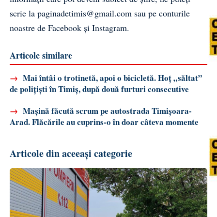
scrie la
paginadetimis@gmail.com
sau pe conturile
noastre de
Facebook
și
Instagram
.
Articole similare
→
Mai întâi o trotinetă, apoi o bicicletă. Hoț „săltat”
de polițiști în Timiș, după două furturi consecutive
→
Mașină făcută scrum pe autostrada Timișoara-
Arad. Flăcările au cuprins-o în doar câteva momente
Articole din aceeași categorie