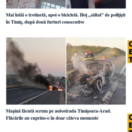
Mai întâi o trotinetă, apoi o bicicletă. Hoț „săltat” de polițiști
în Timiș, după două furturi consecutive
Mașină făcută scrum pe autostrada Timișoara-Arad.
Flăcările au cuprins-o în doar câteva momente