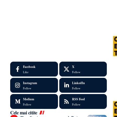
Facebook
X
Like
Follow
Instagram
LinkedIn
Follow
Follow
Medium
RSS Feed
Follow
Follow
Cele mai citite