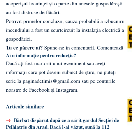
acoperișul locuinței și o parte din anexele gospodărești
au fost distruse de flăcări.
Potrivit primelor concluzii, cauza probabilă a izbucnirii
incendiului a fost un scurtcircuit la instalația electrică a
gospodăriei.
Tu ce părere ai?
Spune-ne în comentarii.
Comentează
Ai o informație pentru redacție?
Dacă ați fost martorii unui eveniment sau aveți
informații care pot deveni subiect de știre, ne puteți
scrie la
paginadetimis@gmail.com
sau pe conturile
noastre de
Facebook
și
Instagram
.
Articole similare
→
Bărbat dispărut după ce a sărit gardul Secției de
Psihiatrie din Arad. Dacă l-ai văzut, sună la 112