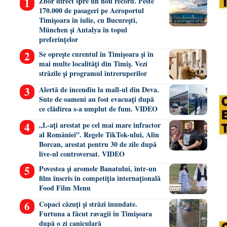
Zbor direct spre un nou record. Peste
170.000 de pasageri pe Aeroportul
Timișoara în iulie, cu București,
München și Antalya în topul
preferințelor
Se oprește curentul în Timișoara și în
mai multe localități din Timiș. Vezi
străzile și programul întreruperilor
Alertă de incendiu la mall-ul din Deva.
Sute de oameni au fost evacuați după
ce clădirea s-a umplut de fum. VIDEO
„L-ați arestat pe cel mai mare infractor
al României”. Regele TikTok-ului, Alin
Borcan, arestat pentru 30 de zile după
live-ul controversat. VIDEO
Povestea și aromele Banatului, într-un
film înscris în competiția internațională
Food Film Menu
Copaci căzuți și străzi inundate.
Furtuna a făcut ravagii în Timișoara
după o zi caniculară