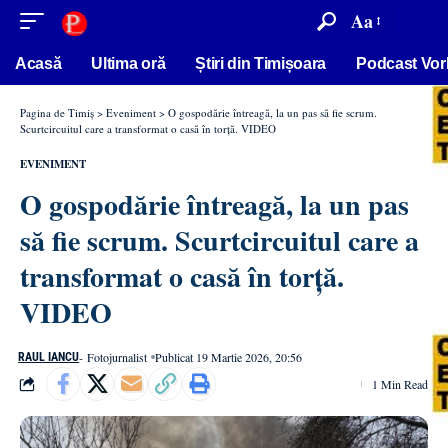
conținut
Aa
Acasă
Ultima oră
Știri din Timișoara
Podcast Vor
Pagina de Timiș
>
Eveniment
>
O gospodărie întreagă, la un pas să fie scrum.
Scurtcircuitul care a transformat o casă în torță. VIDEO
EVENIMENT
O gospodărie întreagă, la un pas
să fie scrum. Scurtcircuitul care a
transformat o casă în torță.
VIDEO
- Fotojurnalist
Publicat 19 Martie 2026, 20:56
RAUL IANCU
1 Min Read