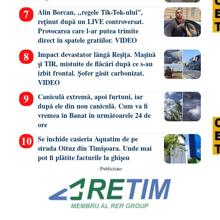
Alin Borcan, ,,regele Tik-Tok-ului”,
reținut după un LIVE controversat.
Provocarea care l-ar putea trimite
direct în spatele gratiilor. VIDEO
Impact devastator lângă Reșița. Mașină
și TIR, mistuite de flăcări după ce s-au
izbit frontal. Șofer găsit carbonizat.
VIDEO
Caniculă extremă, apoi furtuni, iar
după ele din nou caniculă. Cum va fi
vremea în Banat în următoarele 24 de
ore
Se închide casieria Aquatim de pe
strada Oituz din Timișoara. Unde mai
pot fi plătite facturile la ghișeu
- Publicitate-