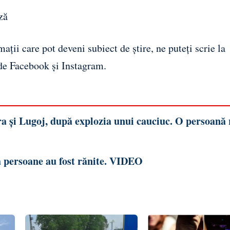
ză
ații care pot deveni subiect de știre, ne puteți scrie la
 de
Facebook
și
Instagram
.
a și Lugoj, după explozia unui cauciuc. O persoană 
 persoane au fost rănite. VIDEO