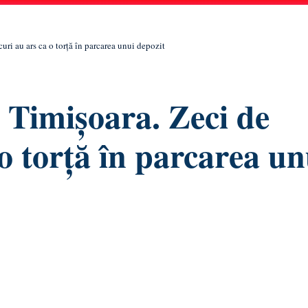
uri au ars ca o torță în parcarea unui depozit
a Timișoara. Zeci de
o torță în parcarea un