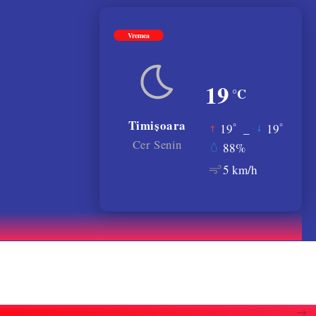
Vremea
19
°C
Timișoara
°
°
19
_
19
Cer Senin
88%
5 km/h
atele gratiilor. VIDEO