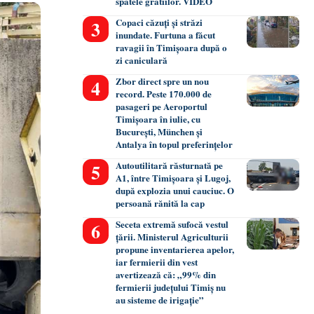
spatele gratiilor. VIDEO
Copaci căzuți și străzi
inundate. Furtuna a făcut
ravagii în Timișoara după o
zi caniculară
Zbor direct spre un nou
record. Peste 170.000 de
pasageri pe Aeroportul
Timișoara în iulie, cu
București, München și
Antalya în topul preferințelor
Autoutilitară răsturnată pe
A1, între Timișoara și Lugoj,
după explozia unui cauciuc. O
persoană rănită la cap
Seceta extremă sufocă vestul
țării. Ministerul Agriculturii
propune inventarierea apelor,
iar fermierii din vest
avertizează că: „99% din
fermierii județului Timiș nu
au sisteme de irigație”