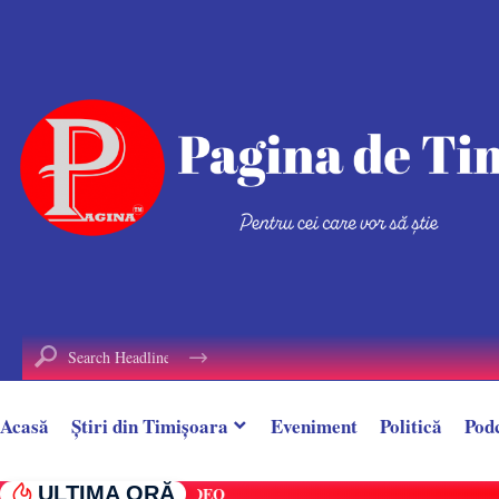
conținut
Acasă
Știri din Timișoara
Eveniment
Politică
Pod
ULTIMA ORĂ
Alin Borcan, ,,regele Tik-Tok-ului”, reținut 