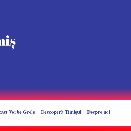
cast Vorbe Grele
Descoperă Timișul
Despre noi
după un LIVE controversat. Provocarea care l-ar putea trimite direct în sp