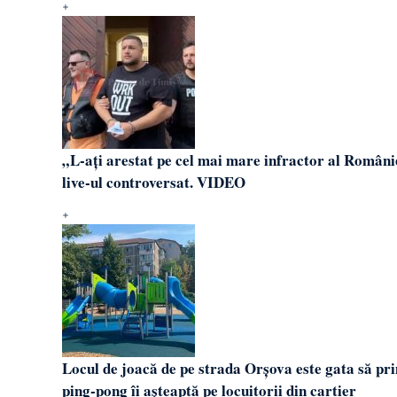
„L-ați arestat pe cel mai mare infractor al Românie
live-ul controversat. VIDEO
Locul de joacă de pe strada Orșova este gata să pr
ping-pong îi așteaptă pe locuitorii din cartier