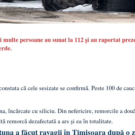
i multe persoane au sunat la 112 și au raportat prez
erde.
 constata că cele sesizate se confirmă. Peste 100 de cauc
na, încărcate cu siliciu. Din nefericire, remorcile a dou
tă remorcă dezafectată a ars și ea în totalitate.
tuna a făcut ravagii în Timișoara după o z