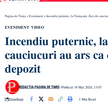
Pagina de Timiș
>
Eveniment
>
Incendiu puternic, la Timișoara. Zeci de cauciuc
EVENIMENT
VIDEO
Incendiu puternic, l
cauciucuri au ars ca 
depozit
Publicat 19 Mai 2024, 13:07
REDACȚIA PAGINA DE TIMIȘ
Distribuie
1 Min Read