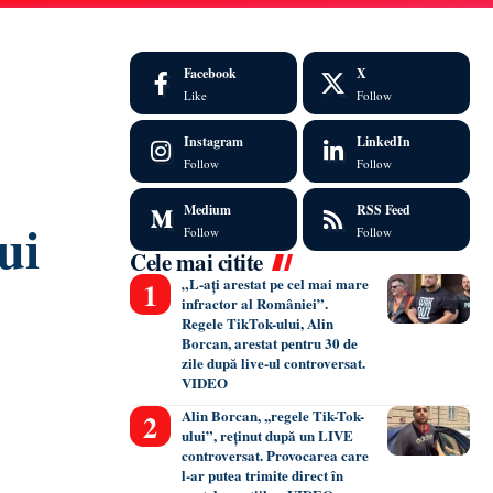
Facebook
X
Like
Follow
Instagram
LinkedIn
Follow
Follow
Medium
RSS Feed
ui
Follow
Follow
Cele mai citite
„L-ați arestat pe cel mai mare
infractor al României”.
Regele TikTok-ului, Alin
Borcan, arestat pentru 30 de
zile după live-ul controversat.
VIDEO
Alin Borcan, ,,regele Tik-Tok-
ului”, reținut după un LIVE
controversat. Provocarea care
l-ar putea trimite direct în