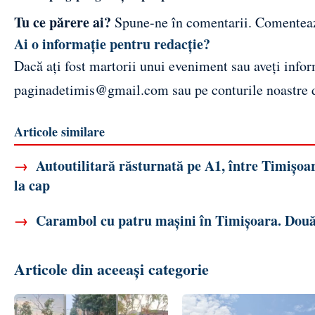
Tu ce părere ai?
Spune-ne în comentarii.
Comentea
Ai o informație pentru redacție?
Dacă ați fost martorii unui eveniment sau aveți inform
paginadetimis@gmail.com
sau pe conturile noastre
Articole similare
→
Autoutilitară răsturnată pe A1, între Timișoar
la cap
→
Carambol cu patru mașini în Timișoara. Două
Articole din aceeași categorie