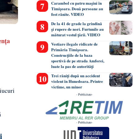
Carambol cu patru mașini în
Timișoara. Două persoane au
fost rănite. VIDEO
De la 41 de grade la grindină
și rupere de nori. Furtunile au
măturat vestul țării. VIDEO
ența
Vestiare ilegale ridicate de
Primăria Timișoara.
Construcțiile de la baza
sportivă de pe strada Amforei,
luate la pas de autorități
Trei răniți după un accident
violent în Hunedoara. Printre
victime, un minor
iucuri
- Publicitate-
ă
- Publicitate-
i