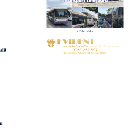
- Publicitate-
ală
ru