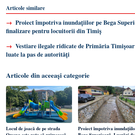
Articole similare
→
Proiect împotriva inundațiilor pe Bega Superi
finalizare pentru locuitorii din Timiș
→
Vestiare ilegale ridicate de Primăria Timișoar
luate la pas de autorități
Articole din aceeași categorie
Proiect împotriva inundațiilo
Locul de joacă de pe strada
Bega Superioară. Lucrări de
Orșova este gata să primească