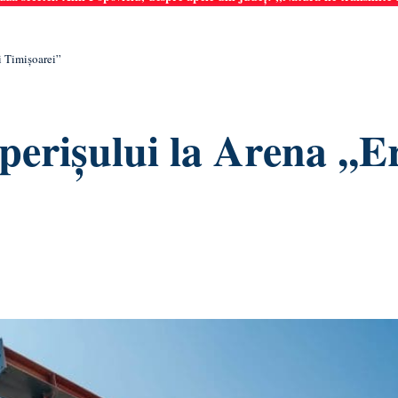
i Timișoarei”
erișului la Arena ,,Er