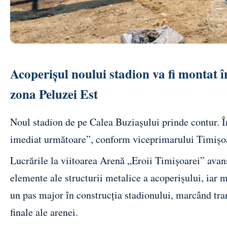
Acoperișul noului stadion va fi montat 
zona Peluzei Est
Noul stadion de pe Calea Buziașului prinde contur. În
imediat următoare”, conform viceprimarului Timișo
Lucrările la viitoarea Arenă „Eroii Timișoarei” avans
elemente ale structurii metalice a acoperișului, iar 
un pas major în construcția stadionului, marcând tran
finale ale arenei.