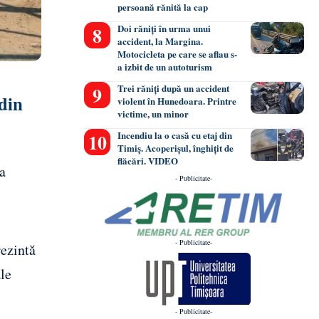
persoană rănită la cap
Doi răniți în urma unui
accident, la Margina.
Motocicleta pe care se aflau s-
a izbit de un autoturism
Trei răniți după un accident
din
violent în Hunedoara. Printre
victime, un minor
Incendiu la o casă cu etaj din
Timiș. Acoperișul, înghițit de
flăcări. VIDEO
a
- Publicitate-
- Publicitate-
rezintă
ale
- Publicitate-