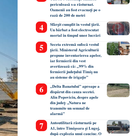
periculoasă s-a răsturnat.
Oamenii au fost evacuați pe o
rază de 200 de metri
Sfârșit cumplit în vestul țării.
Un bărbat a fost electrocutat
mortal în timpul unor lucrări
Seceta extremă sufocă vestul
țării. Ministerul Agriculturii
propune inventarierea apelor,
iar fermierii din vest
avertizează că: „99% din
fermierii județului Timiș nu
au sisteme de irigație”
„Delta Banatului” aproape a
dispărut din cauza secetei.
Alin Popoviciu, despre apele
din județ: ,,Natura ne
transmite un semnal de
alarmă”
Autoutilitară răsturnată pe
A1, între Timișoara și Lugoj,
după explozia unui cauciuc. O