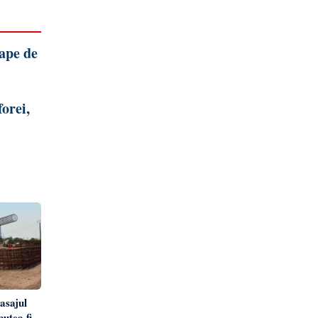
oape de
orei,
pasajul
utea fi