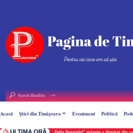
conținut
Acasă
Știri din Timișoara
Eveniment
Politică
Pod
ULTIMA ORĂ
„Delta Banatului” aproape a dispărut din ca