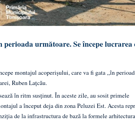
în perioada următoare. Se începe lucrarea 
cepe montajul acoperișului, care va fi gata ,,în perioad
arei, Ruben Lațcău.
ează în ritm susținut. În aceste zile, au sosit primele
montajul a început deja din zona Peluzei Est. Acesta rep
ziția de la infrastructura de bază la formele arhitectur