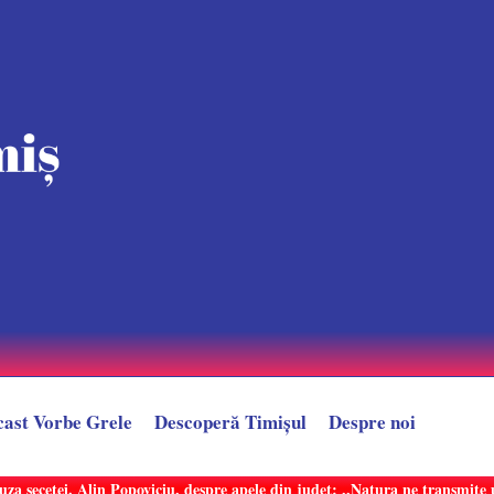
cast Vorbe Grele
Descoperă Timișul
Despre noi
uza secetei. Alin Popoviciu, despre apele din județ: ,,Natura ne transmit