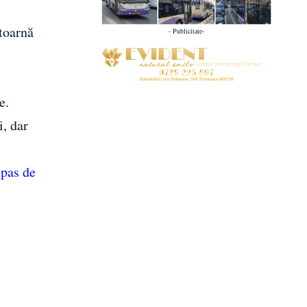
 toarnă
- Publicitate-
e.
i, dar
 pas de