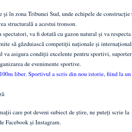
te și în zona Tribunei Sud, unde echipele de construcție
rea structurală a acestui tronson.
 spectatori, va fi dotată cu gazon natural și va respecta
mite să găzduiască competiții naționale și internațional
 va asigura condiții excelente pentru sportivi, suporter
organizarea de evenimente sportive.
00m liber. Sportivul a scris din nou istorie, fiind la un
ză
ații care pot deveni subiect de știre, ne puteți scrie la
 de
Facebook
și
Instagram
.