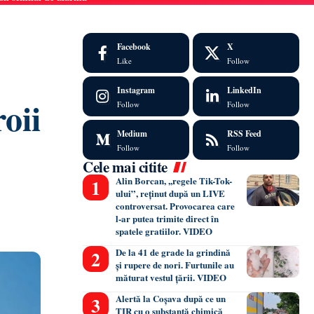
Facebook
X
Like
Follow
Instagram
LinkedIn
oii
Follow
Follow
Medium
RSS Feed
Follow
Follow
Cele mai citite
Alin Borcan, ,,regele Tik-Tok-
ului”, reținut după un LIVE
controversat. Provocarea care
l-ar putea trimite direct în
spatele gratiilor. VIDEO
De la 41 de grade la grindină
și rupere de nori. Furtunile au
măturat vestul țării. VIDEO
Alertă la Coșava după ce un
TIR cu o substanță chimică