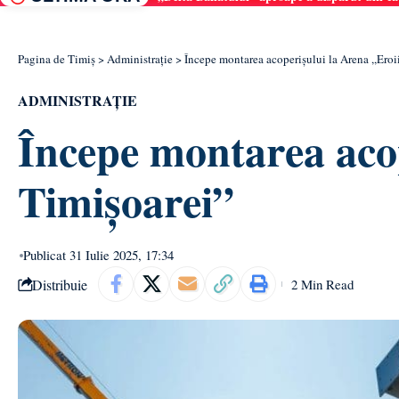
Pagina de Timiș
>
Administrație
>
Începe montarea acoperișului la Arena ,,Eroi
ADMINISTRAȚIE
Începe montarea acop
Timișoarei”
Publicat 31 Iulie 2025, 17:34
Distribuie
2 Min Read