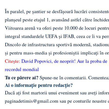
În paralel, pe șantier se desfășoară lucrări consisten
planșeul peste etajul 1, avansând astfel către închide
Viitoarea arenă va oferi peste 10.000 de locuri pentru
integral standardele UEFA și IFAB, ceea ce îi va per
Dincolo de infrastructura sportivă modernă, stadionul
și pentru mass-media și profesioniștii implicați în 
Citește:
David Popovici, de neoprit! Aur la proba de 1
recordul mondial
Tu ce părere ai?
Spune-ne în comentarii.
Comentea
Ai o informație pentru redacție?
Dacă ați fost martorii unui eveniment sau aveți inform
paginadetimis@gmail.com
sau pe conturile noastre