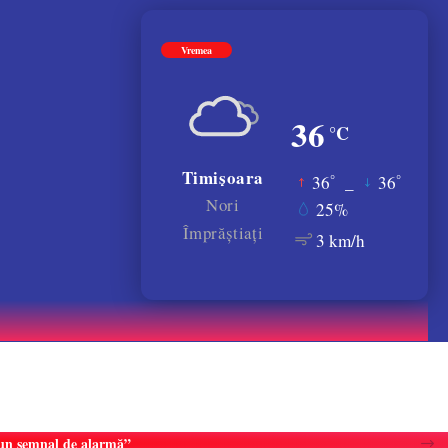
Vremea
36
°C
Timișoara
°
°
36
_
36
Nori
25%
Împrăștiați
3 km/h
e un semnal de alarmă”