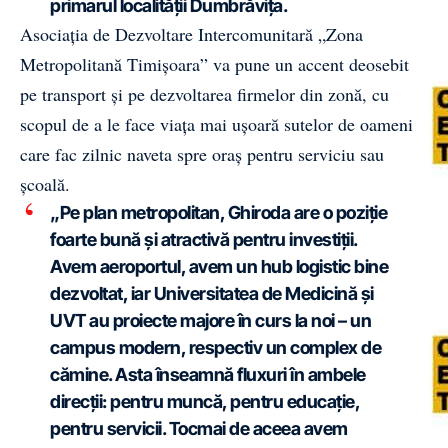
primarul localității Dumbrăvița.
Asociația de Dezvoltare Intercomunitară „Zona
Metropolitană Timișoara” va pune un accent deosebit
pe transport și pe dezvoltarea firmelor din zonă, cu
scopul de a le face viața mai ușoară sutelor de oameni
care fac zilnic naveta spre oraș pentru serviciu sau
școală.
„Pe plan metropolitan, Ghiroda are o poziție
foarte bună și atractivă pentru investiții.
Avem aeroportul, avem un hub logistic bine
dezvoltat, iar Universitatea de Medicină și
UVT au proiecte majore în curs la noi – un
campus modern, respectiv un complex de
cămine. Asta înseamnă fluxuri în ambele
direcții: pentru muncă, pentru educație,
pentru servicii. Tocmai de aceea avem