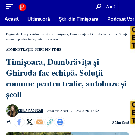
conținut
Aa
Acasă
Ultima oră
Știri din Timișoara
Podcast Vor
Pagina de Timiș
>
Administrație
>
Timișoara, Dumbrăvița și Ghiroda fac echipă. Soluții
comune pentru trafic, autobuze și școli
ADMINISTRAȚIE
ȘTIRI DIN TIMIȘ
Timișoara, Dumbrăvița și
Ghiroda fac echipă. Soluții
comune pentru trafic, autobuze și
școli
- Editor
Publicat 17 Iunie 2026, 13:52
CRINA RĂDUCAN
3 Min Read