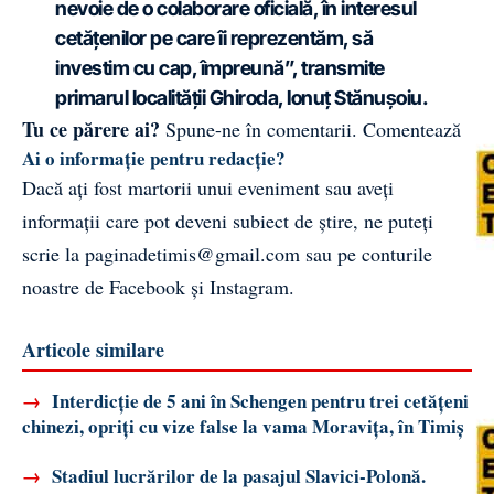
nevoie de o colaborare oficială, în interesul
cetățenilor pe care îi reprezentăm, să
investim cu cap, împreună”, transmite
primarul localității Ghiroda, Ionuț Stănușoiu.
Tu ce părere ai?
Spune-ne în comentarii.
Comentează
Ai o informație pentru redacție?
Dacă ați fost martorii unui eveniment sau aveți
informații care pot deveni subiect de știre, ne puteți
scrie la
paginadetimis@gmail.com
sau pe conturile
noastre de
Facebook
și
Instagram
.
Articole similare
→
Interdicție de 5 ani în Schengen pentru trei cetățeni
chinezi, opriți cu vize false la vama Moravița, în Timiș
→
Stadiul lucrărilor de la pasajul Slavici-Polonă.