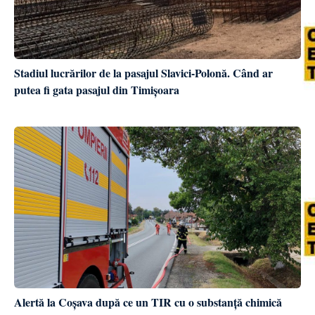
Stadiul lucrărilor de la pasajul Slavici-Polonă. Când ar
putea fi gata pasajul din Timișoara
Alertă la Coșava după ce un TIR cu o substanță chimică