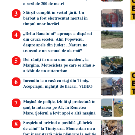
o rază de 200 de metri
Sfârșit cumplit în vestul țării. Un
bărbat a fost electrocutat mortal în
timpul unor lucrări
„Delta Banatului” aproape a dispărut
din cauza secetei. Alin Popoviciu,
despre apele din județ: ,,Natura ne
transmite un semnal de alarmă”
Doi răniți în urma unui accident, la
Margina. Motocicleta pe care se aflau s-
a izbit de un autoturism
Incendiu la o casă cu etaj din Timiș.
Acoperișul, înghițit de flăcări. VIDEO
Mașină de poliție, izbită și proiectată în
șanț la intrarea pe A1, în Remetea
Mare. Șoferul a lovit apoi o altă mașină
Suspiciuni privind o posibilă „fabrică
de câini” la Timișoara. Momentan nu a
fost înregistrată nicio plângere la poliție