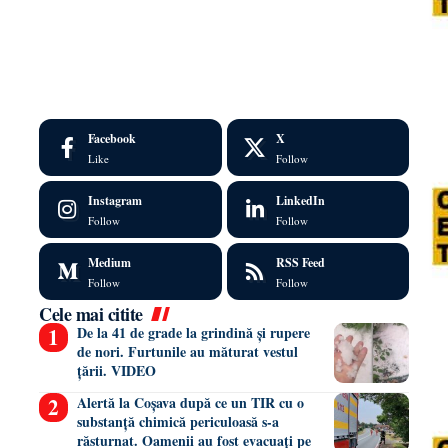
Facebook
X
Like
Follow
Instagram
LinkedIn
Follow
Follow
Medium
RSS Feed
Follow
Follow
Cele mai citite
De la 41 de grade la grindină și rupere
de nori. Furtunile au măturat vestul
țării. VIDEO
Alertă la Coșava după ce un TIR cu o
substanță chimică periculoasă s-a
răsturnat. Oamenii au fost evacuați pe