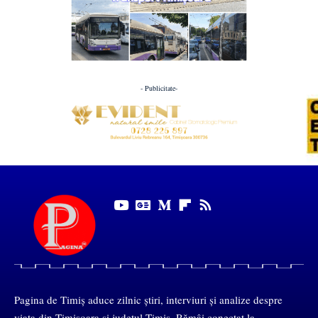
- Publicitate-
Pagina de Timiș aduce zilnic știri, interviuri și analize despre
viața din Timișoara și județul Timiș. Rămâi conectat la