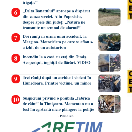
irigație”
„Delta Banatului” aproape a dispărut
din cauza secetei. Alin Popoviciu,
despre apele din județ: ,,Natura ne
transmite un semnal de alarmă”
Doi răniți în urma unui accident, la
Margina. Motocicleta pe care se aflau s-
a izbit de un autoturism
Incendiu la o casă cu etaj din Timiș.
Acoperișul, înghițit de flăcări. VIDEO
Trei răniți după un accident violent în
Hunedoara. Printre victime, un minor
Suspiciuni privind o posibilă „fabrică
de câini” la Timișoara. Momentan nu a
fost înregistrată nicio plângere la poliție
- Publicitate-