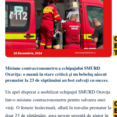
Misiune contracronometru a echipajului SMURD
Oravița: o mamă în stare critică și un bebeluș născut
prematur la 23 de săptămâni au fost salvați cu succes.
Un apel disperat a mobilizat echipajul SMURD Oravița
într-o misiune contracronometru pentru salvarea unei
vieți. O femeie însărcinată, aflată în travaliu prematur la
doar 23 de săptămâni, avea nevoie urgentă de ajutor în