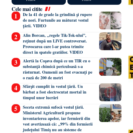
Cele mai citite
De la 41 de grade la grindină și rupere
de nori. Furtunile au măturat vestul
țării. VIDEO
Alin Borcan, ,,regele Tik-Tok-ului”,
reținut după un LIVE controversat.
Provocarea care l-ar putea trimite
direct în spatele gratiilor. VIDEO
Alertă la Coșava după ce un TIR cu o
substanță chimică periculoasă s-a
răsturnat. Oamenii au fost evacuați pe
o rază de 200 de metri
Sfârșit cumplit în vestul țării. Un
bărbat a fost electrocutat mortal în
timpul unor lucrări
Seceta extremă sufocă vestul țării.
Ministerul Agriculturii propune
inventarierea apelor, iar fermierii din
vest avertizează că: „99% din fermierii
județului Timiș nu au sisteme de