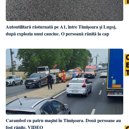
Autoutilitară răsturnată pe A1, între Timișoara și Lugoj,
după explozia unui cauciuc. O persoană rănită la cap
Carambol cu patru mașini în Timișoara. Două persoane au
fost rănite. VIDEO