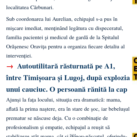
localitatea Cărbunari.
Sub coordonarea lui Aurelian, echipajul s-a pus în
mișcare imediat, menținând legătura cu dispeceratul,
familia pacientei și medicul de gardă de la Spitalul
Orășenesc Oravița pentru a organiza fiecare detaliu al
intervenției.
→
Autoutilitară răsturnată pe A1,
între Timișoara și Lugoj, după explozia
unui cauciuc. O persoană rănită la cap
Ajunși la fața locului, situația era dramatică: mama,
aflată la prima naștere, era în stare de șoc, iar bebelușul
prematur se născuse deja. Cu o combinație de
profesionalism și empatie, echipajul a reușit să
stabilizeze atât mama, cât și ￼nou-născutul, oferindu-