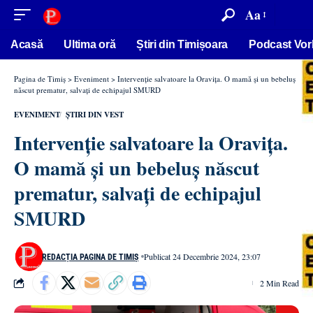
conținut
Aa
Acasă
Ultima oră
Știri din Timișoara
Podcast Vor
Pagina de Timiș
>
Eveniment
>
Intervenție salvatoare la Oravița. O mamă și un bebeluș
născut prematur, salvați de echipajul SMURD
EVENIMENT
ȘTIRI DIN VEST
Intervenție salvatoare la Oravița.
O mamă și un bebeluș născut
prematur, salvați de echipajul
SMURD
Publicat 24 Decembrie 2024, 23:07
REDACȚIA PAGINA DE TIMIȘ
2 Min Read