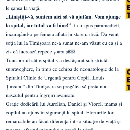
le șansa la viață.
„Liniștiți-vă, suntem aici să vă ajutăm. Vom ajunge
la spital, iar totul va fi bine!”
, i-au spus paramedicii,
încurajând-o pe femeia aflată în stare critică. Da venit
soția lui la Timișoara ne-a sunat ne-am văzut cu ea și a
zis că lucrează repede șoara și￼
Transportul către spital s-a desfășurat sub strictă
supraveghere, în timp ce echipa de neonatologie de la
Spitalul Clinic de Urgență pentru Copii „Louis
Țurcanu” din Timișoara se pregătea să preia nou-
născutul pentru îngrijiri avansate.
Grație dedicării lui Aurelian, Daniel și Viorel, mama și
copilul au ajuns în siguranță la spital. Eforturile lor
remarcabile au făcut diferența într-o situație de viață și
moarte, oferind micuțului o șansă la viață.