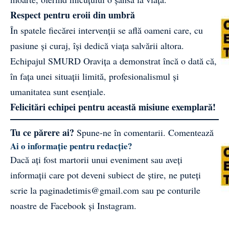
Respect pentru eroii din umbră
În spatele fiecărei intervenții se află oameni care, cu
pasiune și curaj, își dedică viața salvării altora.
Echipajul SMURD Oravița a demonstrat încă o dată că,
în fața unei situații limită, profesionalismul și
umanitatea sunt esențiale.
Felicitări echipei pentru această misiune exemplară!
Tu ce părere ai?
Spune-ne în comentarii.
Comentează
Ai o informație pentru redacție?
Dacă ați fost martorii unui eveniment sau aveți
informații care pot deveni subiect de știre, ne puteți
scrie la
paginadetimis@gmail.com
sau pe conturile
noastre de
Facebook
și
Instagram
.