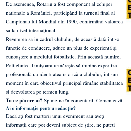
De asemenea, Rotariu a fost component al echipei
naționale a României, participând la turneul final al
Campionatului Mondial din 1990, confirmând valoarea
sa la nivel internațional.
Revenirea sa în cadrul clubului, de această dată într-o
funcție de conducere, aduce un plus de experiență și
cunoaștere a mediului fotbalistic. Prin această numire,
Politehnica Timișoara urmărește să îmbine expertiza
profesională cu identitatea istorică a clubului, într-un
moment în care obiectivul principal rămâne stabilitatea
și dezvoltarea pe termen lung.
Tu ce părere ai?
Spune-ne în comentarii.
Comentează
Ai o informație pentru redacție?
Dacă ați fost martorii unui eveniment sau aveți
informații care pot deveni subiect de știre, ne puteți