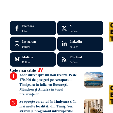
Facebook
X
Like
Follow
Instagram
LinkedIn
Follow
Follow
Medium
RSS Feed
Follow
Follow
Cele mai citite
Zbor direct spre un nou record. Peste
170.000 de pasageri pe Aeroportul
Timișoara în iulie, cu București,
München și Antalya în topul
preferințelor
Se oprește curentul în Timișoara și în
mai multe localități din Timiș. Vezi
străzile și programul întreruperilor