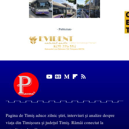
- Publicitate-
Pagina de Timiș aduce zilnic știri, interviuri și analize despre
viața din Timișoara și județul Timiș. Rămâi conectat la