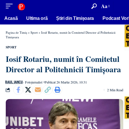
conținut
Aa
Acasă
Ultima oră
Știri din Timișoara
Podcast Vor
Pagina de Timiș
>
Sport
>
Iosif Rotariu, numit în Comitetul Director al Politehnicii
Timișoara
SPORT
Iosif Rotariu, numit în Comitetul
Director al Politehnicii Timișoara
- Fotojurnalist
Publicat 26 Martie 2026, 10:31
RAUL IANCU
2 Min Read