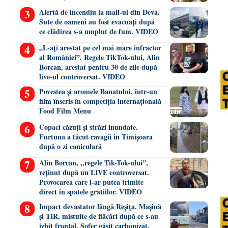
Alertă de incendiu la mall-ul din Deva.
Sute de oameni au fost evacuați după
ce clădirea s-a umplut de fum. VIDEO
„L-ați arestat pe cel mai mare infractor
al României”. Regele TikTok-ului, Alin
Borcan, arestat pentru 30 de zile după
live-ul controversat. VIDEO
Povestea și aromele Banatului, într-un
film înscris în competiția internațională
Food Film Menu
Copaci căzuți și străzi inundate.
Furtuna a făcut ravagii în Timișoara
după o zi caniculară
Alin Borcan, ,,regele Tik-Tok-ului”,
reținut după un LIVE controversat.
Provocarea care l-ar putea trimite
direct în spatele gratiilor. VIDEO
Impact devastator lângă Reșița. Mașină
și TIR, mistuite de flăcări după ce s-au
izbit frontal. Șofer găsit carbonizat.