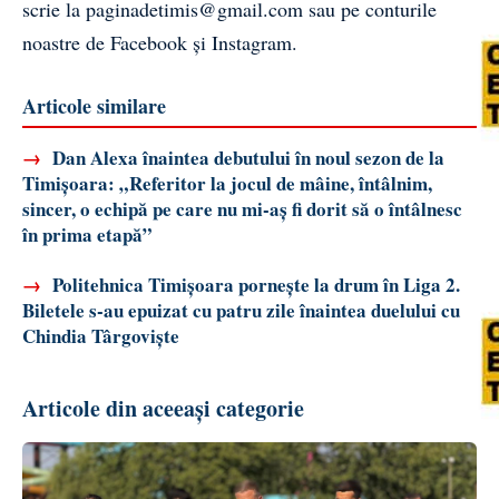
scrie la
paginadetimis@gmail.com
sau pe conturile
noastre de
Facebook
și
Instagram
.
Articole similare
→
Dan Alexa înaintea debutului în noul sezon de la
Timișoara: „Referitor la jocul de mâine, întâlnim,
sincer, o echipă pe care nu mi-aș fi dorit să o întâlnesc
în prima etapă”
→
Politehnica Timișoara pornește la drum în Liga 2.
Biletele s-au epuizat cu patru zile înaintea duelului cu
Chindia Târgoviște
Articole din aceeași categorie