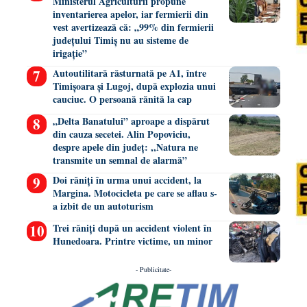
Ministerul Agriculturii propune
inventarierea apelor, iar fermierii din
vest avertizează că: „99% din fermierii
județului Timiș nu au sisteme de
irigație”
Autoutilitară răsturnată pe A1, între
Timișoara și Lugoj, după explozia unui
cauciuc. O persoană rănită la cap
„Delta Banatului” aproape a dispărut
din cauza secetei. Alin Popoviciu,
despre apele din județ: ,,Natura ne
transmite un semnal de alarmă”
Doi răniți în urma unui accident, la
Margina. Motocicleta pe care se aflau s-
a izbit de un autoturism
Trei răniți după un accident violent în
Hunedoara. Printre victime, un minor
- Publicitate-