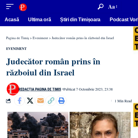
conținut
Aa
Acasă
Ultima oră
Știri din Timișoara
Podcast Vor
Pagina de Timiș
>
Eveniment
>
Judecător român prins în războiul din Israel
EVENIMENT
Judecător român prins în
războiul din Israel
Publicat 7 Octombrie 2023, 23:38
REDACȚIA PAGINA DE TIMIȘ
1 Min Read