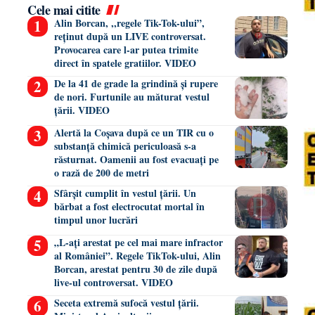
Cele mai citite
Alin Borcan, ,,regele Tik-Tok-ului”,
reținut după un LIVE controversat.
Provocarea care l-ar putea trimite
direct în spatele gratiilor. VIDEO
De la 41 de grade la grindină și rupere
de nori. Furtunile au măturat vestul
țării. VIDEO
Alertă la Coșava după ce un TIR cu o
substanță chimică periculoasă s-a
răsturnat. Oamenii au fost evacuați pe
o rază de 200 de metri
Sfârșit cumplit în vestul țării. Un
bărbat a fost electrocutat mortal în
timpul unor lucrări
„L-ați arestat pe cel mai mare infractor
al României”. Regele TikTok-ului, Alin
Borcan, arestat pentru 30 de zile după
live-ul controversat. VIDEO
Seceta extremă sufocă vestul țării.