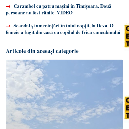
→
Carambol cu patru mașini în Timișoara. Două
persoane au fost rănite. VIDEO
→
Scandal și amenințări în toiul nopții, la Deva. O
femeie a fugit din casă cu copilul de frica concubinului
Articole din aceeași categorie