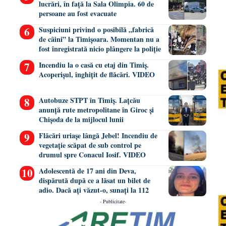
lucrări, în față la Sala Olimpia. 60 de
persoane au fost evacuate
Suspiciuni privind o posibilă „fabrică
de câini” la Timișoara. Momentan nu a
fost înregistrată nicio plângere la poliție
Incendiu la o casă cu etaj din Timiș.
Acoperișul, înghițit de flăcări. VIDEO
Autobuze STPT în Timiș. Lațcău
anunță rute metropolitane în Giroc și
Chișoda de la mijlocul lunii
Flăcări uriașe lângă Jebel! Incendiu de
vegetație scăpat de sub control pe
drumul spre Conacul Iosif. VIDEO
Adolescentă de 17 ani din Deva,
dispărută după ce a lăsat un bilet de
adio. Dacă ați văzut-o, sunați la 112
- Publicitate-