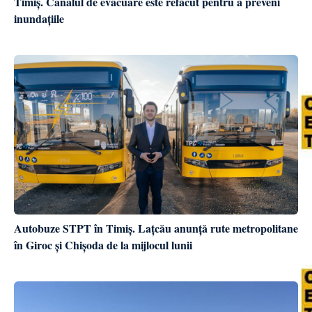
Timiș. Canalul de evacuare este refăcut pentru a preveni
inundațiile
Autobuze STPT în Timiș. Lațcău anunță rute metropolitane
în Giroc și Chișoda de la mijlocul lunii