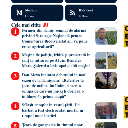
Medium
RSS Feed
Follow
Follow
Cele mai citite
Fermier din Timiș, semnal de alarmă
privind Strategia Națională pentru
Conservarea Biodiversității: „Va pune
cruce agriculturii”
Mașină de poliție, izbită și proiectată în
șanț la intrarea pe A1, în Remetea
Mare. Șoferul a lovit apoi o altă mașină
Dan Alexa înaintea debutului în noul
sezon de la Timișoara: „Referitor la
jocul de mâine, întâlnim, sincer, o
echipă pe care nu mi-aș fi dorit să o
întâlnesc în prima etapă”
Sfârșit cumplit în vestul țării. Un
bărbat a fost electrocutat mortal în
timpul unor lucrări
Țeavă de gaz spartă în timpul unor