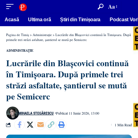
conținut
Aa
Acasă
Ultima oră
Știri din Timișoara
Podcast Vor
Pagina de Timiș
>
Administrație
>
Lucrările din Blașcovici continuă în Timișoara. După
primele trei străzi asfaltate, șantierul se mută pe Semicerc
ADMINISTRAȚIE
Lucrările din Blașcovici continuă
în Timișoara. După primele trei
străzi asfaltate, șantierul se mută
pe Semicerc
Publicat 11 Iunie 2026, 13:00
MIHAELA STEGĂRESCU
1 Min Read