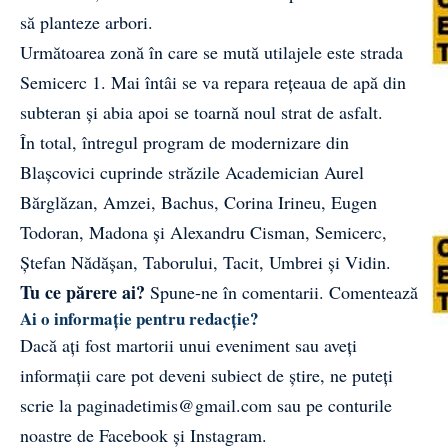
să planteze arbori.
Următoarea zonă în care se mută utilajele este strada
Semicerc 1. Mai întâi se va repara rețeaua de apă din
subteran și abia apoi se toarnă noul strat de asfalt.
În total, întregul program de modernizare din
Blașcovici cuprinde străzile Academician Aurel
Bărglăzan, Amzei, Bachus, Corina Irineu, Eugen
Todoran, Madona și Alexandru Cisman, Semicerc,
Ștefan Nădășan, Taborului, Tacit, Umbrei și Vidin.
Tu ce părere ai?
Spune-ne în comentarii.
Comentează
Ai o informație pentru redacție?
Dacă ați fost martorii unui eveniment sau aveți
informații care pot deveni subiect de știre, ne puteți
scrie la
paginadetimis@gmail.com
sau pe conturile
noastre de
Facebook
și
Instagram
.