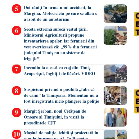
Doi răniți în urma unui accident, la
Margina. Motocicleta pe care se aflau s-
a izbit de un autoturism
Seceta extremă sufocă vestul țării.
Ministerul Agriculturii propune
inventarierea apelor, iar fermierii din
vest avertizează că: „99% din fermierii
județului Timiș nu au sisteme de
irigație”
Incendiu la o casă cu etaj din Timiș.
Acoperișul, înghițit de flăcări. VIDEO
Suspiciuni privind o posibilă „fabrică
de câini” la Timișoara. Momentan nu a
fost înregistrată nicio plângere la poliție
Margit Șerban, noul Cetățean de
Onoare al Timișului, în vizită la
președintele CJT
Mașină de poliție, izbită și proiectată în
șanț la intrarea pe A1, în Remetea