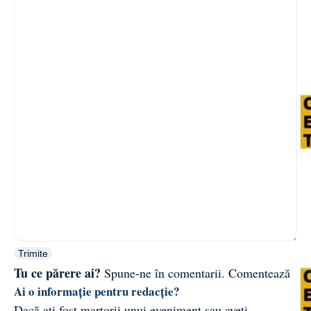
Trimite
Tu ce părere ai?
Spune-ne în comentarii.
Comentează
Ai o informație pentru redacție?
Dacă ați fost martorii unui eveniment sau aveți