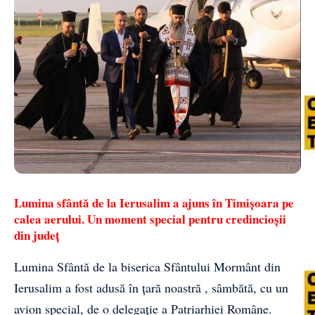
Lumina sfântă de la Ierusalim a ajuns în Timișoara pe
calea aerului. Un moment special pentru credincioșii
din județ
Lumina Sfântă
de la biserica Sfântului Mormânt din
Ierusalim a fost adusă în țară noastră , sâmbătă, cu un
avion special, de o delegaţie a Patriarhiei Române.