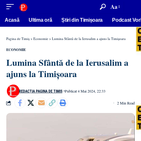
conținut
Aa
Acasă
Ultima oră
Știri din Timișoara
Podcast Vor
Pagina de Timiș
>
Economie
>
Lumina Sfântă de la Ierusalim a ajuns la Timişoara
ECONOMIE
Lumina Sfântă de la Ierusalim a
ajuns la Timişoara
Publicat 4 Mai 2024, 22:33
REDACȚIA PAGINA DE TIMIȘ
2 Min Read