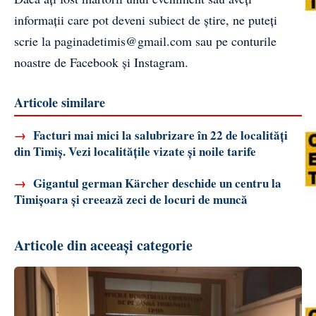
informații care pot deveni subiect de știre, ne puteți
scrie la
paginadetimis@gmail.com
sau pe conturile
noastre de
Facebook
și
Instagram
.
Articole similare
→
Facturi mai mici la salubrizare în 22 de localități
din Timiș. Vezi localitățile vizate și noile tarife
→
Gigantul german Kärcher deschide un centru la
Timișoara și creează zeci de locuri de muncă
Articole din aceeași categorie