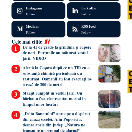
Instagram
LinkedIn
Follow
Follow
Medium
RSS Feed
Follow
Follow
Cele mai citite
De la 41 de grade la grindină și rupere
de nori. Furtunile au măturat vestul
țării. VIDEO
Alertă la Coșava după ce un TIR cu o
substanță chimică periculoasă s-a
răsturnat. Oamenii au fost evacuați pe
o rază de 200 de metri
Sfârșit cumplit în vestul țării. Un
bărbat a fost electrocutat mortal în
timpul unor lucrări
„Delta Banatului” aproape a dispărut
din cauza secetei. Alin Popoviciu,
despre apele din județ: ,,Natura ne
transmite un semnal de alarmă”