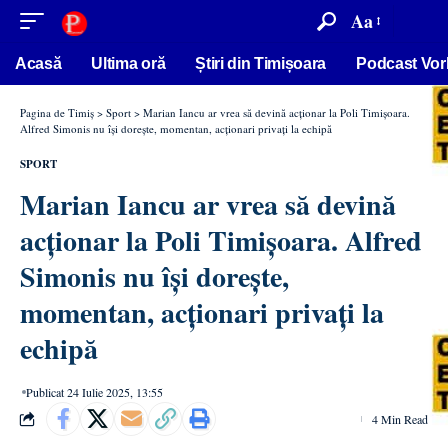
conținut
Aa
Acasă
Ultima oră
Știri din Timișoara
Podcast Vor
Pagina de Timiș
>
Sport
>
Marian Iancu ar vrea să devină acționar la Poli Timișoara.
Alfred Simonis nu își dorește, momentan, acționari privați la echipă
SPORT
Marian Iancu ar vrea să devină
acționar la Poli Timișoara. Alfred
Simonis nu își dorește,
momentan, acționari privați la
echipă
Publicat 24 Iulie 2025, 13:55
4 Min Read