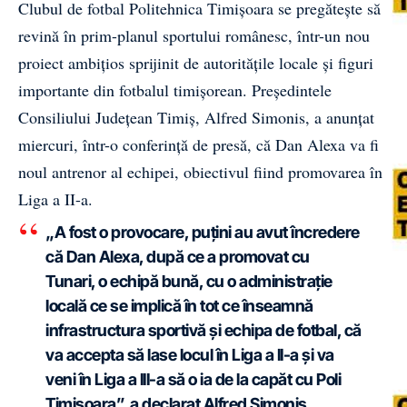
Clubul de fotbal Politehnica Timișoara se pregătește să
revină în prim-planul sportului românesc, într-un nou
proiect ambițios sprijinit de autoritățile locale și figuri
importante din fotbalul timișorean. Președintele
Consiliului Județean Timiș, Alfred Simonis, a anunțat
miercuri, într-o conferință de presă, că Dan Alexa va fi
noul antrenor al echipei, obiectivul fiind promovarea în
Liga a II-a.
„A fost o provocare, puțini au avut încredere
că Dan Alexa, după ce a promovat cu
Tunari, o echipă bună, cu o administrație
locală ce se implică în tot ce înseamnă
infrastructura sportivă și echipa de fotbal, că
va accepta să lase locul în Liga a II-a și va
veni în Liga a III-a să o ia de la capăt cu Poli
Timișoara”, a declarat Alfred Simonis.