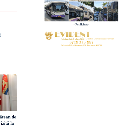
- Publicitate-
t
ățean de
izită la