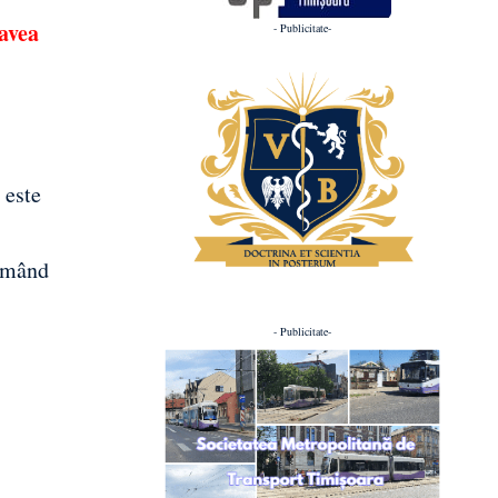
avea
- Publicitate-
 este
urmând
- Publicitate-