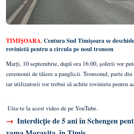
TIMIȘOARA.
Centura Sud Timișoara se deschide ma
rovinietă pentru a circula pe noul tronson
Marți, 10 septembrie, după ora 16:00, șoferii vor put
ceremonii de tăiere a panglicii. Tronsonul, parte di
iar utilizatorii vor trebui să achite rovinieta pentru a
Uita-te la acest video de pe YouTube
.
→
Interdicție de 5 ani în Schengen pentru
vama Moravița, în Timiș