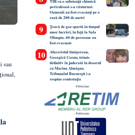
TIR cu o substanță chimică
periculoasă s-a răsturnat.
Oamenii au fost evacuați pe o
rază de 200 de metri
Țeavă de gaz spartă în timpul
unor lucrări, în față la Sala
Olimpia. 60 de persoane au
fost evacuate
Afaceristul timișorean,
Georgică Cornu, trimis
definitiv în judecată în dosarul
i sau
cu Marina Almășan.
țional,
Tribunalul București i-a
respins contestația
- Publicitate-
- Publicitate-
 la