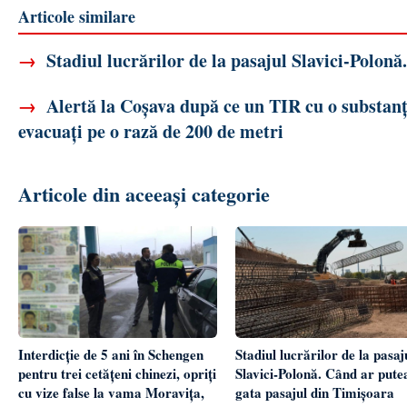
Articole similare
→
Stadiul lucrărilor de la pasajul Slavici-Polonă
→
Alertă la Coșava după ce un TIR cu o substanț
evacuați pe o rază de 200 de metri
Articole din aceeași categorie
Interdicție de 5 ani în Schengen
Stadiul lucrărilor de la pasaj
pentru trei cetățeni chinezi, opriți
Slavici-Polonă. Când ar putea
cu vize false la vama Moravița,
gata pasajul din Timișoara