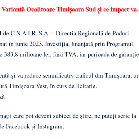
a Variantă Ocolitoare Timișoara Sud și ce impact va 
al de C.N.A.I.R. S.A. – Direcția Regională de Poduri
nat în iunie 2023. Investiția, finanțată prin Programul
 383,8 milioane lei, fără TVA, iar perioada de garanție
entă și va reduce semnificativ traficul din Timișoara, 
ură Timișoara Vest, în curs de licitație.
ză
ații care pot deveni subiect de știre, ne puteți scrie la
 de
Facebook
și
Instagram
.