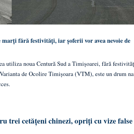
rți fără festivități, iar șoferii vor avea nevoie de
ea utiliza noua Centură Sud a Timișoarei, fără festivităț
n Varianta de Ocolire Timișoara (VTM), este un drum na
cces.
 trei cetățeni chinezi, opriți cu vize false