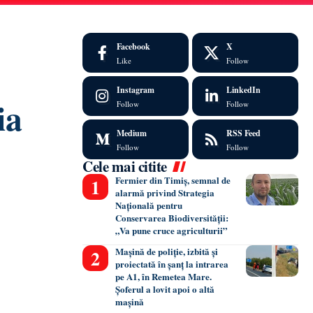
Facebook
X
Like
Follow
Instagram
LinkedIn
ia
Follow
Follow
Medium
RSS Feed
Follow
Follow
Cele mai citite
Fermier din Timiș, semnal de
alarmă privind Strategia
Națională pentru
Conservarea Biodiversității:
„Va pune cruce agriculturii”
Mașină de poliție, izbită și
proiectată în șanț la intrarea
pe A1, în Remetea Mare.
Șoferul a lovit apoi o altă
mașină