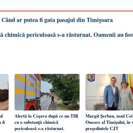
. Când ar putea fi gata pasajul din Timișoara
ă chimică periculoasă s-a răsturnat. Oamenii au fos
Alertă la Coșava după ce un TIR
Margit Șerban, noul Cet
ul
cu o substanță chimică
Onoare al Timișului, în v
 fi
periculoasă s-a răsturnat.
președintele CJT