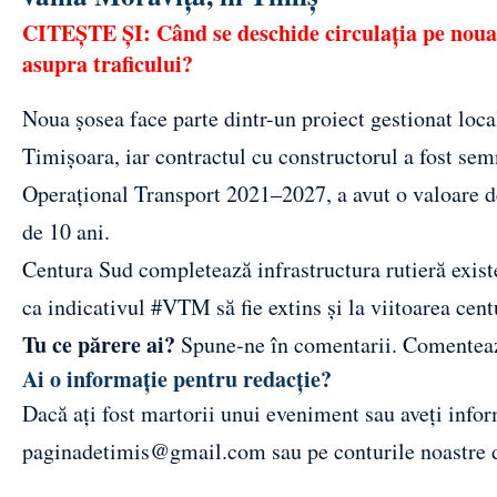
CITEȘTE ȘI:
Când se deschide circulația pe nou
asupra traficului?
Noua șosea face parte dintr-un proiect gestionat loc
Timișoara, iar contractul cu constructorul a fost sem
Operațional Transport 2021–2027, a avut o valoare de
de 10 ani.
Centura Sud completează infrastructura rutieră exist
ca indicativul #VTM să fie extins și la viitoarea cent
Tu ce părere ai?
Spune-ne în comentarii.
Comentea
Ai o informație pentru redacție?
Dacă ați fost martorii unui eveniment sau aveți inform
paginadetimis@gmail.com
sau pe conturile noastre