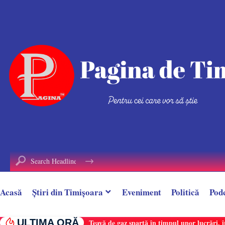
conținut
Acasă
Știri din Timișoara
Eveniment
Politică
Pod
ULTIMA ORĂ
Țeavă de gaz spartă în timpul unor lucrări, î