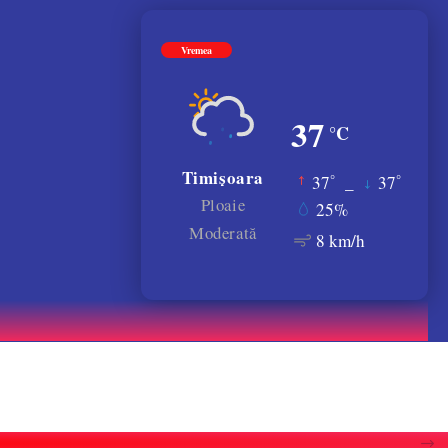
Vremea
37
°C
Timișoara
°
°
37
_
37
Ploaie
25%
Moderată
8 km/h