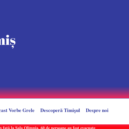
cast Vorbe Grele
Descoperă Timișul
Despre noi
n față la Sala Olimpia. 60 de persoane au fost evacuate