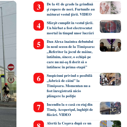
De la 41 de grade la grindină
și rupere de nori. Furtunile au
măturat vestul țării. VIDEO
Sfârșit cumplit în vestul țării.
Un bărbat a fost electrocutat
mortal în timpul unor lucrări
Dan Alexa înaintea debutului
în noul sezon de la Timișoara:
„Referitor la jocul de mâine,
întâlnim, sincer, o echipă pe
care nu mi-aș fi dorit să o
întâlnesc în prima etapă”
Suspiciuni privind o posibilă
„fabrică de câini” la
Timișoara. Momentan nu a
fost înregistrată nicio
plângere la poliție
Incendiu la o casă cu etaj din
Timiș. Acoperișul, înghițit de
flăcări. VIDEO
Alertă la Coșava după ce un