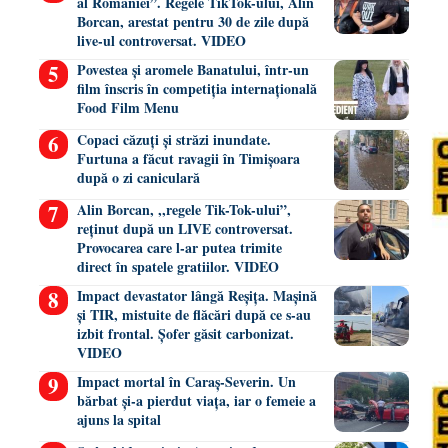
al României”. Regele TikTok-ului, Alin
Borcan, arestat pentru 30 de zile după
live-ul controversat. VIDEO
Povestea și aromele Banatului, într-un
film înscris în competiția internațională
Food Film Menu
Copaci căzuți și străzi inundate.
Furtuna a făcut ravagii în Timișoara
după o zi caniculară
Alin Borcan, ,,regele Tik-Tok-ului”,
reținut după un LIVE controversat.
Provocarea care l-ar putea trimite
direct în spatele gratiilor. VIDEO
Impact devastator lângă Reșița. Mașină
și TIR, mistuite de flăcări după ce s-au
izbit frontal. Șofer găsit carbonizat.
VIDEO
Impact mortal în Caraș-Severin. Un
bărbat și-a pierdut viața, iar o femeie a
ajuns la spital