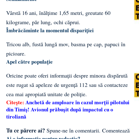
Vârstă 16 ani, înălțime 1,65 metri, greutate 60
kilograme, păr lung, ochi căprui.
Îmbrăcăminte la momentul dispariției
Tricou alb, fustă lungă mov, basma pe cap, papuci în
picioare.
Apel către populație
Oricine poate oferi informații despre minora dispărută
este rugat să apeleze de urgență 112 sau să contacteze
cea mai apropiată unitate de poliție.
Citește:
Anchetă de amploare în cazul morții pilotului
din Timiș! Avionul prăbușit după impactul cu o
tiroliană
Tu ce părere ai?
Spune-ne în comentarii.
Comentează
Ai o informație pentru redacție?