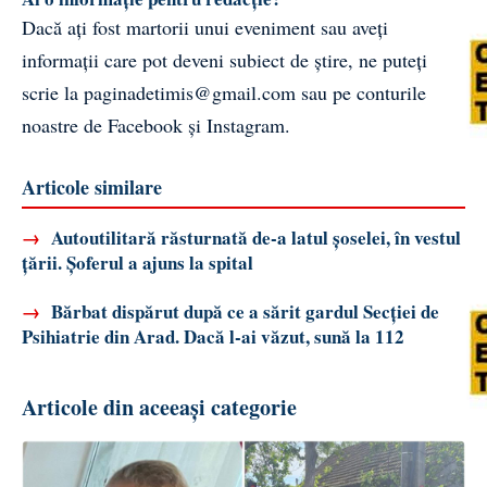
Dacă ați fost martorii unui eveniment sau aveți
informații care pot deveni subiect de știre, ne puteți
scrie la
paginadetimis@gmail.com
sau pe conturile
noastre de
Facebook
și
Instagram
.
Articole similare
→
Autoutilitară răsturnată de-a latul șoselei, în vestul
țării. Șoferul a ajuns la spital
→
Bărbat dispărut după ce a sărit gardul Secției de
Psihiatrie din Arad. Dacă l-ai văzut, sună la 112
Articole din aceeași categorie