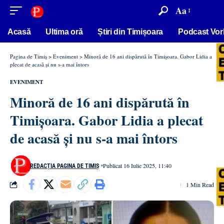
conținut
Aa
Acasă
Ultima oră
Știri din Timișoara
Podcast Vor
Pagina de Timiș
>
Eveniment
>
Minoră de 16 ani dispărută în Timișoara. Gabor Lidia a
plecat de acasă și nu s-a mai întors
EVENIMENT
Minoră de 16 ani dispărută în
Timișoara. Gabor Lidia a plecat
de acasă și nu s-a mai întors
Publicat 16 Iulie 2025, 11:40
REDACȚIA PAGINA DE TIMIȘ
1 Min Read