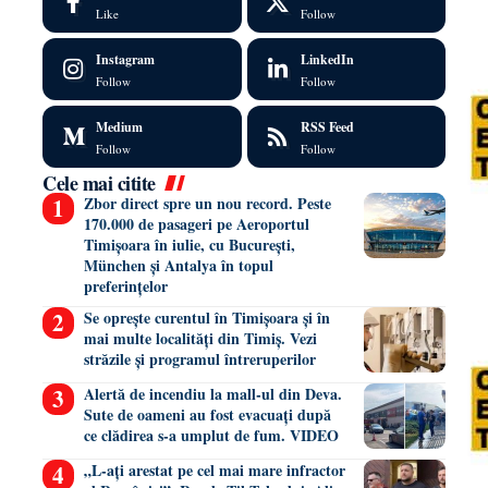
Like
Follow
Instagram
LinkedIn
Follow
Follow
Medium
RSS Feed
Follow
Follow
Cele mai citite
Zbor direct spre un nou record. Peste
170.000 de pasageri pe Aeroportul
Timișoara în iulie, cu București,
München și Antalya în topul
preferințelor
Se oprește curentul în Timișoara și în
mai multe localități din Timiș. Vezi
străzile și programul întreruperilor
Alertă de incendiu la mall-ul din Deva.
Sute de oameni au fost evacuați după
ce clădirea s-a umplut de fum. VIDEO
„L-ați arestat pe cel mai mare infractor