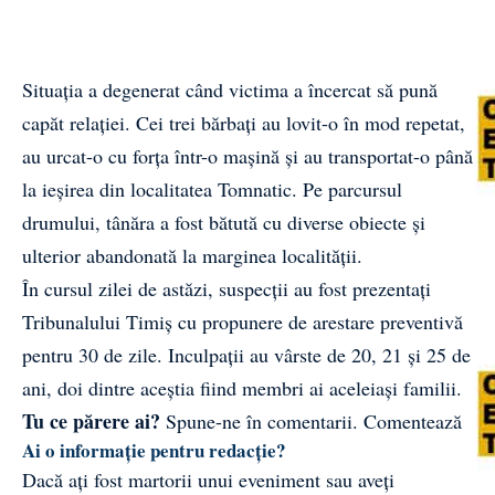
Situația a degenerat când victima a încercat să pună
capăt relației. Cei trei bărbați au lovit-o în mod repetat,
au urcat-o cu forța într-o mașină și au transportat-o până
la ieșirea din localitatea Tomnatic. Pe parcursul
drumului, tânăra a fost bătută cu diverse obiecte și
ulterior abandonată la marginea localității.
În cursul zilei de astăzi, suspecții au fost prezentați
Tribunalului Timiș cu propunere de arestare preventivă
pentru 30 de zile. Inculpații au vârste de 20, 21 și 25 de
ani, doi dintre aceștia fiind membri ai aceleiași familii.
Tu ce părere ai?
Spune-ne în comentarii.
Comentează
Ai o informație pentru redacție?
Dacă ați fost martorii unui eveniment sau aveți