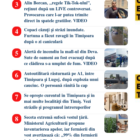
Alin Borcan, ,,regele Tik-Tok-ului”,
reținut după un LIVE controversat.
Provocarea care l-ar putea trimite
direct în spatele gratiilor. VIDEO
Copaci căzuți și străzi inundate.
Furtuna a făcut ravagii în Timișoara
după o zi caniculară
Alertă de incendiu la mall-ul din Deva.
Sute de oameni au fost evacuați după
ce clădirea s-a umplut de fum. VIDEO
Autoutilitară răsturnată pe A1, între
Timișoara și Lugoj, după explozia unui
cauciuc. O persoană rănită la cap
Se oprește curentul în Timișoara și în
mai multe localități din Timiș. Vezi
străzile și programul întreruperilor
Seceta extremă sufocă vestul țării.
Ministerul Agriculturii propune
inventarierea apelor, iar fermierii din
vest avertizează că: „99% din fermierii