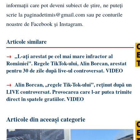
informații care pot deveni subiect de știre, ne puteți
scrie la
paginadetimis@gmail.com
sau pe conturile
noastre de
Facebook
și
Instagram
.
Articole similare
→
„L-ați arestat pe cel mai mare infractor al
României”. Regele TikTok-ului, Alin Borcan, arestat
pentru 30 de zile după live-ul controversat. VIDEO
→
Alin Borcan, ,,regele Tik-Tok-ului”, reținut după un
LIVE controversat. Provocarea care l-ar putea trimite
direct în spatele gratiilor. VIDEO
Articole din aceeași categorie