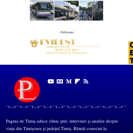
- Publicitate-
Pagina de Timiș aduce zilnic știri, interviuri și analize despre
viața din Timișoara și județul Timiș. Rămâi conectat la