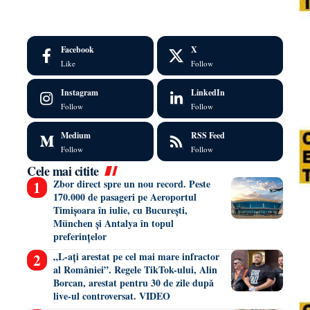
Facebook
X
Like
Follow
Instagram
LinkedIn
Follow
Follow
Medium
RSS Feed
Follow
Follow
Cele mai citite
Zbor direct spre un nou record. Peste
170.000 de pasageri pe Aeroportul
Timișoara în iulie, cu București,
München și Antalya în topul
preferințelor
„L-ați arestat pe cel mai mare infractor
al României”. Regele TikTok-ului, Alin
Borcan, arestat pentru 30 de zile după
live-ul controversat. VIDEO