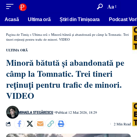
conținut
Aa
Acasă
Ultima oră
Știri din Timișoara
Podcast Vor
Pagina de Timiș
>
Ultima oră
>
Minoră bătută și abandonată pe câmp la Tomnatic. Trei
tineri reținuți pentru trafic de minori. VIDEO
ULTIMA ORĂ
Minoră bătută și abandonată pe
câmp la Tomnatic. Trei tineri
reținuți pentru trafic de minori.
VIDEO
Publicat 12 Mai 2026, 18:29
MIHAELA STEGĂRESCU
2 Min Read