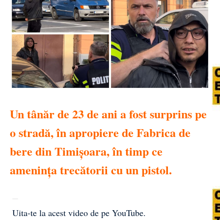
Un tânăr de 23 de ani a fost surprins pe
o stradă, în apropiere de Fabrica de
bere din Timișoara, în timp ce
amenința trecătorii cu un pistol.
Uita-te la acest video de pe YouTube
.