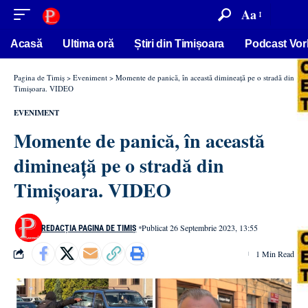
conținut
Aa
Acasă
Ultima oră
Știri din Timișoara
Podcast Vor
Pagina de Timiș
>
Eveniment
>
Momente de panică, în această dimineață pe o stradă din
Timișoara. VIDEO
EVENIMENT
Momente de panică, în această
dimineață pe o stradă din
Timișoara. VIDEO
Publicat 26 Septembrie 2023, 13:55
REDACȚIA PAGINA DE TIMIȘ
1 Min Read