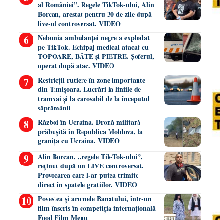
al României”. Regele TikTok-ului, Alin
Borcan, arestat pentru 30 de zile după
live-ul controversat. VIDEO
Nebunia ambulanței negre a explodat
pe TikTok. Echipaj medical atacat cu
TOPOARE, BÂTE și PIETRE. Șoferul,
operat după atac. VIDEO
Restricții rutiere în zone importante
din Timișoara. Lucrări la liniile de
tramvai și la carosabil de la începutul
săptămânii
Război în Ucraina. Dronă militară
prăbușită în Republica Moldova, la
granița cu Ucraina. VIDEO
Alin Borcan, ,,regele Tik-Tok-ului”,
reținut după un LIVE controversat.
Provocarea care l-ar putea trimite
direct în spatele gratiilor. VIDEO
Povestea și aromele Banatului, într-un
film înscris în competiția internațională
Food Film Menu