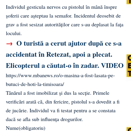
Individul gesticula nervos cu pistolul în mână înspre
șoferii care așteptau la semafor.
Incidentul deosebit de
grav a fost sesizat autorităților care s-au deplasat la fața
locului.
→
O turistă a cerut ajutor după ce s-a
accidentat în Retezat, apoi a plecat.
Elicopterul a căutat-o în zadar. VIDEO
https://www.mbanews.ro/o-masina-a-fost-lasata-pe-
butuci-de-hoti-la-timisoara/
Tânărul a fost imobilizat și dus la secție. Primele
verificări arată că, din fericire, pistolul s-a dovedit a fi
de jucărie. Individul va fi testat pentru a se constata
dacă se afla sub influența drogurilor.
Nume
(obligatoriu)