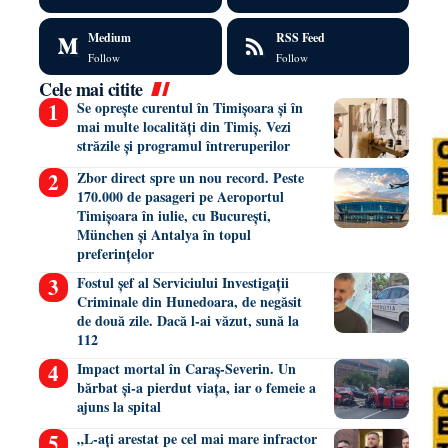
Medium
RSS Feed
Follow
Follow
Cele mai citite
Se oprește curentul în Timișoara și în
mai multe localități din Timiș. Vezi
străzile și programul întreruperilor
Zbor direct spre un nou record. Peste
170.000 de pasageri pe Aeroportul
Timișoara în iulie, cu București,
München și Antalya în topul
preferințelor
Fostul șef al Serviciului Investigații
Criminale din Hunedoara, de negăsit
de două zile. Dacă l-ai văzut, sună la
112
Impact mortal în Caraș-Severin. Un
bărbat și-a pierdut viața, iar o femeie a
ajuns la spital
„L-ați arestat pe cel mai mare infractor