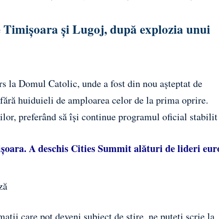
e Timișoara și Lugoj, după explozia unui
s la Domul Catolic, unde a fost din nou așteptat de
, fără huiduieli de amploarea celor de la prima oprire.
or, preferând să își continue programul oficial stabilit
ișoara. A deschis Cities Summit alături de lideri eu
ză
ații care pot deveni subiect de știre, ne puteți scrie la