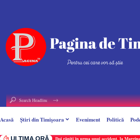
conținut
Acasă
Știri din Timișoara
Eveniment
Politică
Pod
ULTIMA ORĂ
Doi răniți în urma unui accident, la Margina.