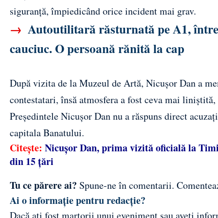
siguranță, împiedicând orice incident mai grav.
→
Autoutilitară răsturnată pe A1, într
cauciuc. O persoană rănită la cap
După vizita de la Muzeul de Artă, Nicușor Dan a mer
contestatari, însă atmosfera a fost ceva mai liniștită
Președintele Nicușor Dan nu a răspuns direct acuzațiil
capitala Banatului.
Citește:
Nicușor Dan, prima vizită oficială la Tim
din 15 țări
Tu ce părere ai?
Spune-ne în comentarii.
Comentea
Ai o informație pentru redacție?
Dacă ați fost martorii unui eveniment sau aveți inform