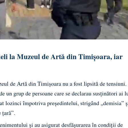
eli la Muzeul de Artă din Timișoara, iar
ul de Artă din Timișoara nu a fost lipsită de tensiuni.
t de un grup de persoane care se declarau susținători ai l
t lozinci împotriva președintelui, strigând „demisia” ș
 țară”.
venimentului și au asigurat desfășurarea în condiții de