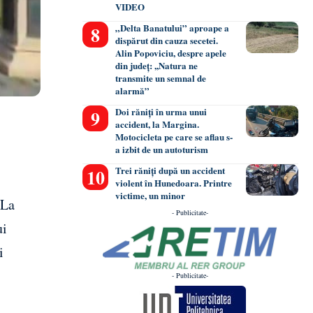
VIDEO
„Delta Banatului” aproape a
dispărut din cauza secetei.
Alin Popoviciu, despre apele
din județ: ,,Natura ne
transmite un semnal de
alarmă”
Doi răniți în urma unui
accident, la Margina.
Motocicleta pe care se aflau s-
a izbit de un autoturism
Trei răniți după un accident
violent în Hunedoara. Printre
victime, un minor
 La
- Publicitate-
ui
i
- Publicitate-