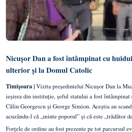
Nicușor Dan a fost întâmpinat cu huidui
ulterior și la Domul Catolic
Timișoara |
Vizita președintelui Nicușor Dan la Muze
ieșirea din instituție, șeful statului a fost întâmpina
Călin Georgescu și George Simion. Aceștia au scanda
acuzându-l că „minte poporul” și că este „trădător de
Forțele de ordine au fost prezente pe tot parcursul e