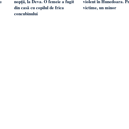
u
nopții, la Deva. O femeie a fugit
violent în Hunedoara. Pr
din casă cu copilul de frica
victime, un minor
concubinului