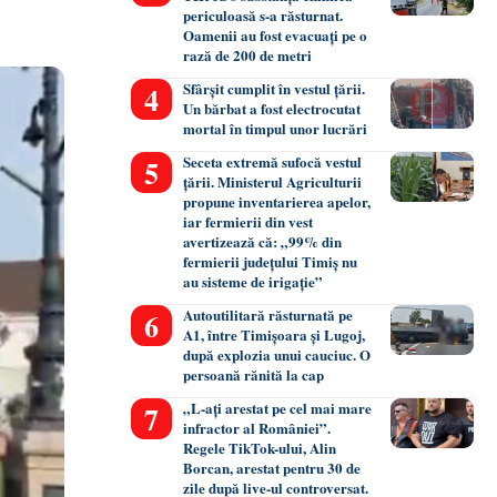
periculoasă s-a răsturnat.
Oamenii au fost evacuați pe o
rază de 200 de metri
Sfârșit cumplit în vestul țării.
Un bărbat a fost electrocutat
mortal în timpul unor lucrări
Seceta extremă sufocă vestul
țării. Ministerul Agriculturii
propune inventarierea apelor,
iar fermierii din vest
avertizează că: „99% din
fermierii județului Timiș nu
au sisteme de irigație”
Autoutilitară răsturnată pe
A1, între Timișoara și Lugoj,
după explozia unui cauciuc. O
persoană rănită la cap
„L-ați arestat pe cel mai mare
infractor al României”.
Regele TikTok-ului, Alin
Borcan, arestat pentru 30 de
zile după live-ul controversat.