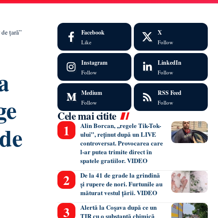
 de țară”
Facebook
X
Like
Follow
Instagram
LinkedIn
a
Follow
Follow
Medium
RSS Feed
ge
Follow
Follow
Cele mai citite
 de
Alin Borcan, ,,regele Tik-Tok-
ului”, reținut după un LIVE
controversat. Provocarea care
l-ar putea trimite direct în
spatele gratiilor. VIDEO
De la 41 de grade la grindină
și rupere de nori. Furtunile au
măturat vestul țării. VIDEO
Alertă la Coșava după ce un
TIR cu o substanță chimică