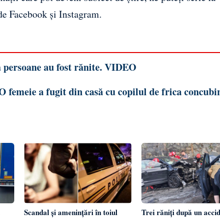
 de
Facebook
și
Instagram
.
 persoane au fost rănite. VIDEO
 O femeie a fugit din casă cu copilul de frica concubi
Scandal și amenințări în toiul
Trei răniți după un acci