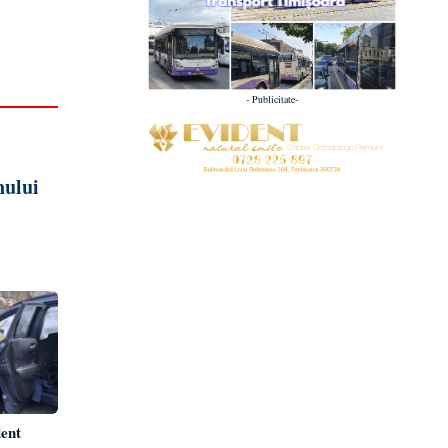
- Publicitate-
nului
dent