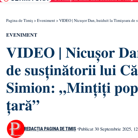
Pagina de Timiș
>
Eveniment
>
VIDEO | Nicușor Dan, huiduit la Timișoara de su
EVENIMENT
VIDEO | Nicușor Dan
de susținătorii lui C
Simion: „Mințiți pop
țară”
Publicat 30 Septembrie 2025, 12
REDACȚIA PAGINA DE TIMIȘ