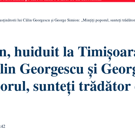
sținătorii lui Călin Georgescu și George Simion: „Mințiți poporul, sunteți trădător
, huiduit la Timișoar
ălin Georgescu și Geor
orul, sunteți trădător
:42