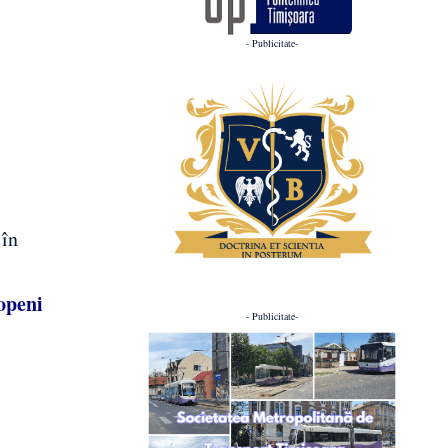
- Publicitate-
 în
ropeni
- Publicitate-