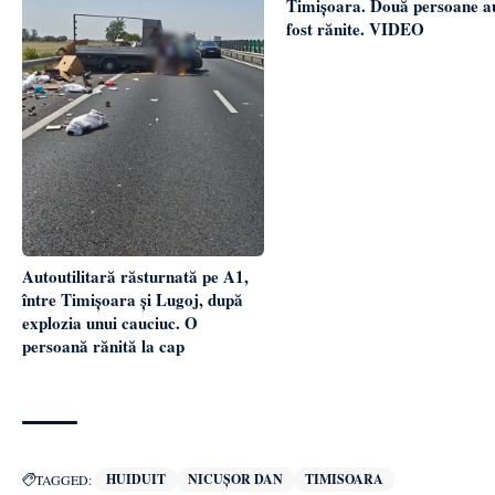
Timișoara. Două persoane a
fost rănite. VIDEO
Autoutilitară răsturnată pe A1,
între Timișoara și Lugoj, după
explozia unui cauciuc. O
persoană rănită la cap
HUIDUIT
NICUȘOR DAN
TIMISOARA
TAGGED: