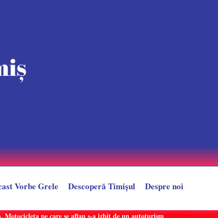
cast Vorbe Grele
Descoperă Timișul
Despre noi
 Motocicleta pe care se aflau s-a izbit de un autoturism