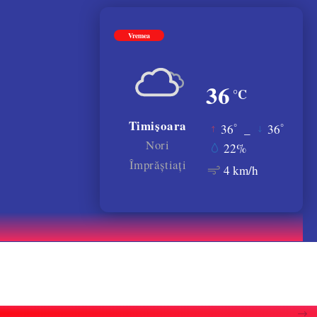
Vremea
36
°C
Timișoara
°
°
36
_
36
Nori
22%
Împrăștiați
4 km/h