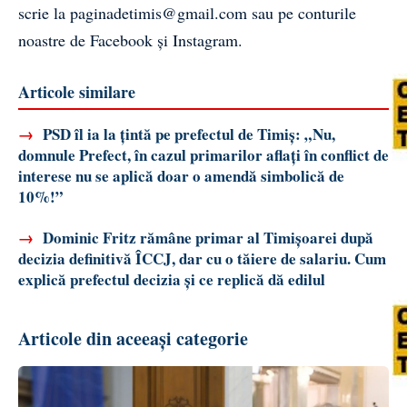
scrie la
paginadetimis@gmail.com
sau pe conturile
noastre de
Facebook
și
Instagram
.
Articole similare
→
PSD îl ia la țintă pe prefectul de Timiș: „Nu,
domnule Prefect, în cazul primarilor aflați în conflict de
interese nu se aplică doar o amendă simbolică de
10%!”
→
Dominic Fritz rămâne primar al Timișoarei după
decizia definitivă ÎCCJ, dar cu o tăiere de salariu. Cum
explică prefectul decizia și ce replică dă edilul
Articole din aceeași categorie