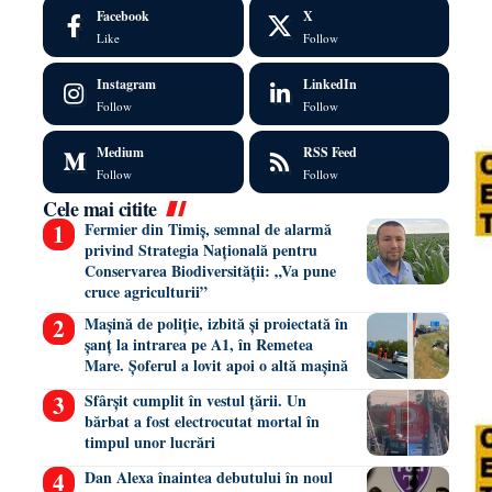
Facebook
X
Like
Follow
Instagram
LinkedIn
Follow
Follow
Medium
RSS Feed
Follow
Follow
Cele mai citite
Fermier din Timiș, semnal de alarmă
privind Strategia Națională pentru
Conservarea Biodiversității: „Va pune
cruce agriculturii”
Mașină de poliție, izbită și proiectată în
șanț la intrarea pe A1, în Remetea
Mare. Șoferul a lovit apoi o altă mașină
Sfârșit cumplit în vestul țării. Un
bărbat a fost electrocutat mortal în
timpul unor lucrări
Dan Alexa înaintea debutului în noul