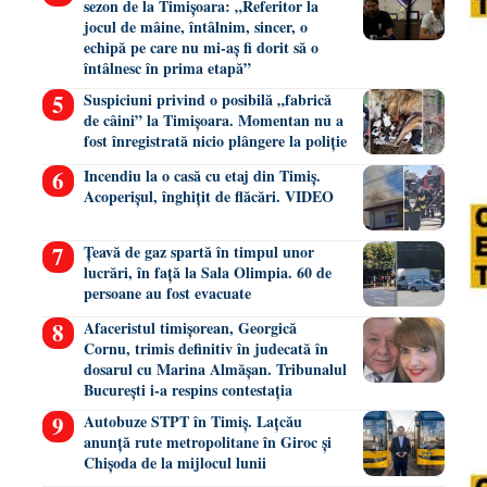
sezon de la Timișoara: „Referitor la
jocul de mâine, întâlnim, sincer, o
echipă pe care nu mi-aș fi dorit să o
întâlnesc în prima etapă”
Suspiciuni privind o posibilă „fabrică
de câini” la Timișoara. Momentan nu a
fost înregistrată nicio plângere la poliție
Incendiu la o casă cu etaj din Timiș.
Acoperișul, înghițit de flăcări. VIDEO
Țeavă de gaz spartă în timpul unor
lucrări, în față la Sala Olimpia. 60 de
persoane au fost evacuate
Afaceristul timișorean, Georgică
Cornu, trimis definitiv în judecată în
dosarul cu Marina Almășan. Tribunalul
București i-a respins contestația
Autobuze STPT în Timiș. Lațcău
anunță rute metropolitane în Giroc și
Chișoda de la mijlocul lunii