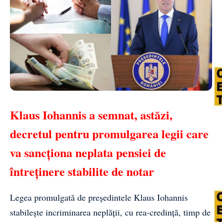
Klaus Iohannis a semnat, astăzi,
decretul pentru promulgarea legii care
va sancționa neplata pensiei de
întreținere stabilite de notar
Legea promulgată de președintele
Klaus Iohannis
stabilește incriminarea neplății, cu rea-credință, timp de