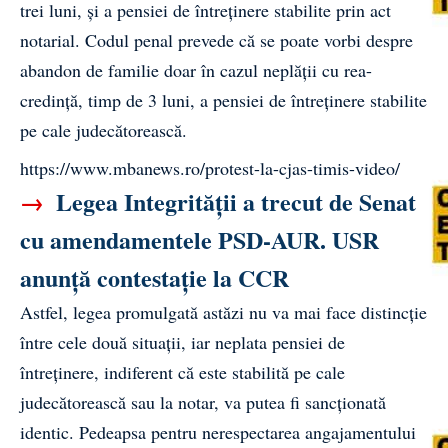
trei luni, și a pensiei de întreținere stabilite prin act
notarial. Codul penal prevede că se poate vorbi despre
abandon de familie doar în cazul neplății cu rea-
credință, timp de 3 luni, a pensiei de întreținere stabilite
pe cale judecătorească.
https://www.mbanews.ro/protest-la-cjas-timis-video/
→
Legea Integrității a trecut de Senat
cu amendamentele PSD-AUR. USR
anunță contestație la CCR
Astfel, legea promulgată astăzi nu va mai face distincție
între cele două situații, iar neplata pensiei de
întreținere, indiferent că este stabilită pe cale
judecătorească sau la notar, va putea fi sancționată
identic. Pedeapsa pentru nerespectarea angajamentului