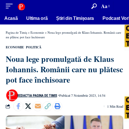
conținut
Aa
Acasă
Ultima oră
Știri din Timișoara
Podcast Vor
Pagina de Timiș
>
Economie
>
Noua lege promulgată de Klaus Iohannis. Românii care
nu plătesc pot face închisoare
ECONOMIE
POLITICĂ
Noua lege promulgată de Klaus
Iohannis. Românii care nu plătesc
pot face închisoare
Publicat 7 Noiembrie 2023, 14:54
REDACȚIA PAGINA DE TIMIȘ
1 Min Read