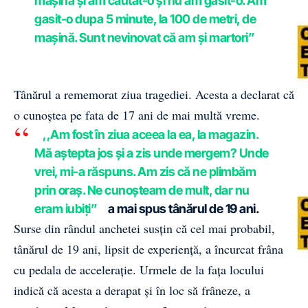
mașină și am cautat-o și nu am gasit-o. Am
gasit-o dupa 5 minute, la 100 de metri, de
mașină. Sunt nevinovat că am și martori”
a declarat Cristi Marinescu, înainte de
audieri.
Tânărul a rememorat ziua tragediei. Acesta a declarat că
o cunoștea pe fata de 17 ani de mai multă vreme.
,,Am fost în ziua aceea la ea, la magazin.
Mă aștepta jos și a zis unde mergem? Unde
vrei, mi-a răspuns. Am zis că ne plimbăm
prin oraș. Ne cunoșteam de mult, dar nu
eram iubiți”
a mai spus tânărul de 19 ani.
Surse din rândul anchetei susțin că cel mai probabil,
tânărul de 19 ani, lipsit de experiență, a încurcat frâna
cu pedala de accelerație. Urmele de la fața locului
indică că acesta a derapat și în loc să frâneze, a