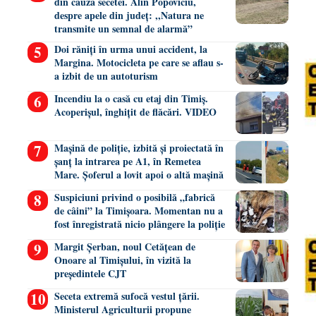
din cauza secetei. Alin Popoviciu,
despre apele din județ: ,,Natura ne
transmite un semnal de alarmă”
Doi răniți în urma unui accident, la
Margina. Motocicleta pe care se aflau s-
a izbit de un autoturism
Incendiu la o casă cu etaj din Timiș.
Acoperișul, înghițit de flăcări. VIDEO
Mașină de poliție, izbită și proiectată în
șanț la intrarea pe A1, în Remetea
Mare. Șoferul a lovit apoi o altă mașină
Suspiciuni privind o posibilă „fabrică
de câini” la Timișoara. Momentan nu a
fost înregistrată nicio plângere la poliție
Margit Șerban, noul Cetățean de
Onoare al Timișului, în vizită la
președintele CJT
Seceta extremă sufocă vestul țării.
Ministerul Agriculturii propune