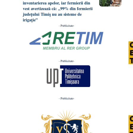
inventarierea apelor, iar fermierii din
vest avertizează că: „99% din fermierii
județului Timiș nu au sisteme de
irigație”
- Publicitate-
- Publicitate-
- Publicitate-