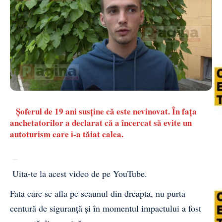
Șoferul de 19 ani susține că este nevinovat. În fața
anchetatorilor a declarat că a încercat să evite un
autoturism care i-a tăiat calea.
Uita-te la acest video de pe YouTube
.
Fata care se afla pe scaunul din dreapta, nu purta
centură de siguranţă şi în momentul impactului a fost