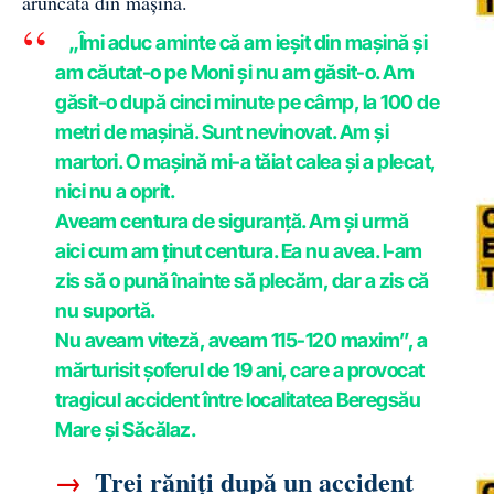
aruncată din maşină.
„Îmi aduc aminte că am ieşit din maşină şi
am căutat-o pe Moni şi nu am găsit-o. Am
găsit-o după cinci minute pe câmp, la 100 de
metri de maşină. Sunt nevinovat. Am şi
martori. O mașină mi-a tăiat calea şi a plecat,
nici nu a oprit.
Aveam centura de siguranţă. Am şi urmă
aici cum am ţinut centura. Ea nu avea. I-am
zis să o pună înainte să plecăm, dar a zis că
nu suportă.
Nu aveam viteză, aveam 115-120 maxim”, a
mărturisit şoferul de 19 ani, care a provocat
tragicul accident între localitatea Beregsău
Mare și Săcălaz.
→
Trei răniți după un accident