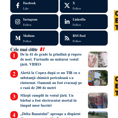
Facebook
X
Like
Follow
Instagram
LinkedIn
Follow
Follow
Medium
RSS Feed
Follow
Follow
Cele mai citite
De la 41 de grade la grindină și rupere
de nori. Furtunile au măturat vestul
țării. VIDEO
Alertă la Coșava după ce un TIR cu o
substanță chimică periculoasă s-a
răsturnat. Oamenii au fost evacuați pe
o rază de 200 de metri
Sfârșit cumplit în vestul țării. Un
bărbat a fost electrocutat mortal în
timpul unor lucrări
„Delta Banatului” aproape a dispărut