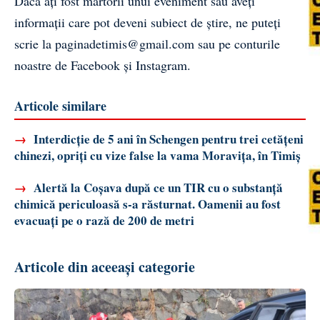
Dacă ați fost martorii unui eveniment sau aveți
informații care pot deveni subiect de știre, ne puteți
scrie la
paginadetimis@gmail.com
sau pe conturile
noastre de
Facebook
și
Instagram
.
Articole similare
→
Interdicție de 5 ani în Schengen pentru trei cetățeni
chinezi, opriți cu vize false la vama Moravița, în Timiș
→
Alertă la Coșava după ce un TIR cu o substanță
chimică periculoasă s-a răsturnat. Oamenii au fost
evacuați pe o rază de 200 de metri
Articole din aceeași categorie