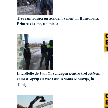
Trei răniți după un accident violent în Hunedoara.
Printre victime, un minor
Interdicție de 5 ani în Schengen pentru trei cetățeni
chinezi, opriți cu vize false la vama Moravița, în
Timiș