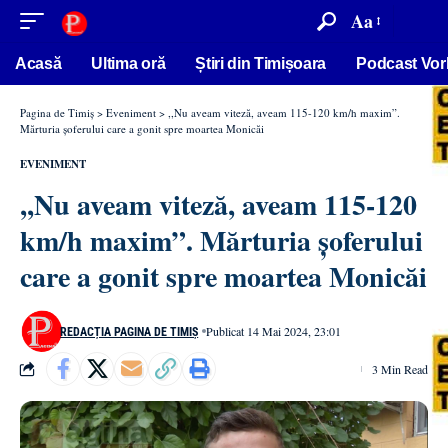
conținut
Aa
Acasă
Ultima oră
Știri din Timișoara
Podcast Vor
Pagina de Timiș
>
Eveniment
>
,,Nu aveam viteză, aveam 115-120 km/h maxim”.
Mărturia șoferului care a gonit spre moartea Monicăi
EVENIMENT
,,Nu aveam viteză, aveam 115-120
km/h maxim”. Mărturia șoferului
care a gonit spre moartea Monicăi
Publicat 14 Mai 2024, 23:01
REDACȚIA PAGINA DE TIMIȘ
3 Min Read