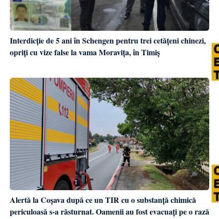
Interdicție de 5 ani în Schengen pentru trei cetățeni chinezi,
opriți cu vize false la vama Moravița, în Timiș
Alertă la Coșava după ce un TIR cu o substanță chimică
periculoasă s-a răsturnat. Oamenii au fost evacuați pe o rază