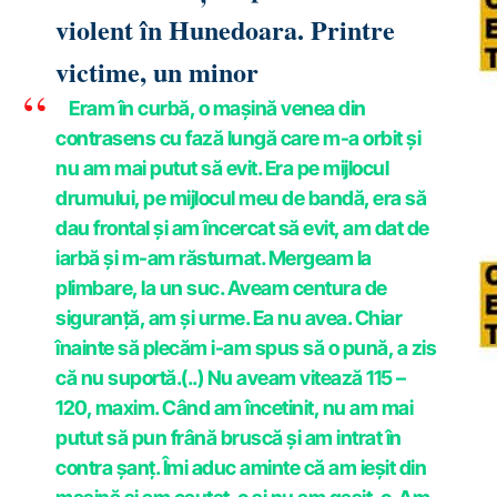
violent în Hunedoara. Printre
victime, un minor
Eram în curbă, o mașină venea din
contrasens cu fază lungă care m-a orbit și
nu am mai putut să evit. Era pe mijlocul
drumului, pe mijlocul meu de bandă, era să
dau frontal și am încercat să evit, am dat de
iarbă și m-am răsturnat. Mergeam la
plimbare, la un suc. Aveam centura de
siguranță, am și urme. Ea nu avea. Chiar
înainte să plecăm i-am spus să o pună, a zis
că nu suportă.(..) Nu aveam vitează 115 –
120, maxim. Când am încetinit, nu am mai
putut să pun frână bruscă și am intrat în
contra șanț. Îmi aduc aminte că am ieșit din