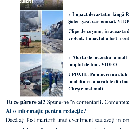
Impact devastator lângă Reș
Șofer găsit carbonizat. VID
Clipe de coșmar, în această 
violent. Impactul a fost fron
Alertă de incendiu la mall-
umplut de fum. VIDEO
UPDATE: Pompierii au stabilit
unul dintre aparatele din bu
Citește mai mult
Tu ce părere ai?
Spune-ne în comentarii.
Comentea
Ai o informație pentru redacție?
Dacă ați fost martorii unui eveniment sau aveți inform