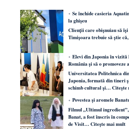
Se închide casieria Aquatim
la ghișeu
Clienții care obișnuiau să îș
Timișoara trebuie să știe că
Elevi din Japonia în vizită
România și să o promoveze 
Universitatea Politehnica di
Japonia, formată din tineri ș
schimb cultural și…
Citește
Povestea și aromele Banatu
Filmul „Ultimul ingredient”,
Banat, a fost înscris în comp
de Visit…
Citește mai mult