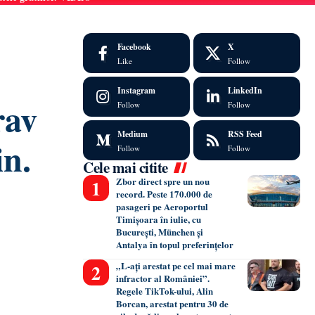
Facebook
X
Like
Follow
Instagram
LinkedIn
rav
Follow
Follow
Medium
RSS Feed
in.
Follow
Follow
Cele mai citite
Zbor direct spre un nou
record. Peste 170.000 de
pasageri pe Aeroportul
Timișoara în iulie, cu
București, München și
Antalya în topul preferințelor
„L-ați arestat pe cel mai mare
infractor al României”.
Regele TikTok-ului, Alin
Borcan, arestat pentru 30 de