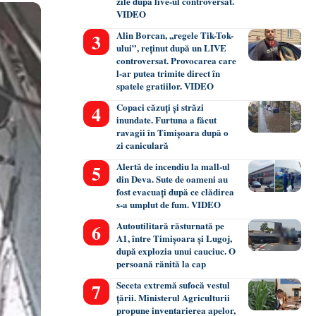
zile după live-ul controversat.
VIDEO
Alin Borcan, ,,regele Tik-Tok-
ului”, reținut după un LIVE
controversat. Provocarea care
l-ar putea trimite direct în
spatele gratiilor. VIDEO
Copaci căzuți și străzi
inundate. Furtuna a făcut
ravagii în Timișoara după o
zi caniculară
Alertă de incendiu la mall-ul
din Deva. Sute de oameni au
fost evacuați după ce clădirea
s-a umplut de fum. VIDEO
Autoutilitară răsturnată pe
A1, între Timișoara și Lugoj,
după explozia unui cauciuc. O
persoană rănită la cap
Seceta extremă sufocă vestul
țării. Ministerul Agriculturii
propune inventarierea apelor,