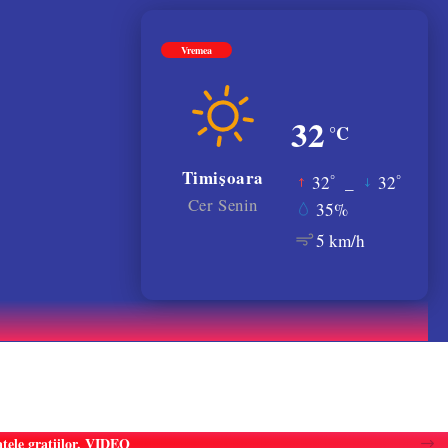
Vremea
32
°C
Timișoara
°
°
32
_
32
Cer Senin
35%
5 km/h
atele gratiilor. VIDEO