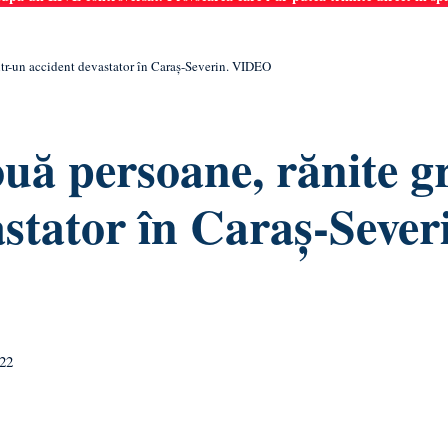
într-un accident devastator în Caraș-Severin. VIDEO
două persoane, rănite g
astator în Caraș-Sever
:22