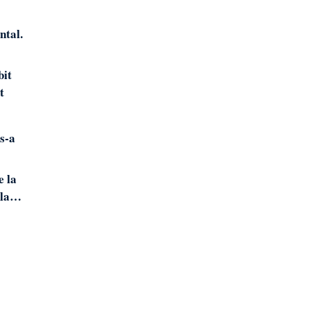
ntal.
bit
t
 s-a
e la
, la…