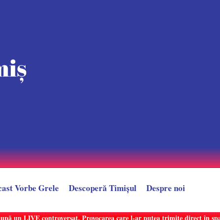
cast Vorbe Grele
Descoperă Timișul
Despre noi
după un LIVE controversat. Provocarea care l-ar putea trimite direct în sp