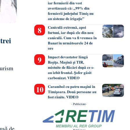
iar fermierii din vest
avertizează că: „99% din
fermierii județului Timiș nu
au sisteme de irigație”
Caniculă extremă, apoi
furtuni, iar după ele din nou
caniculă. Cum va fi vremea în
trei
Banat în următoarele 24 de
ore
Impact devastator lângă
Reșița. Mașină și TIR,
turism
mistuite de flăcări după ce s-
au izbit frontal. Șofer găsit
carbonizat. VIDEO
Carambol cu patru mașini în
Timișoara. Două persoane au
fost rănite. VIDEO
- Publicitate-
dusă de
- Publicitate-