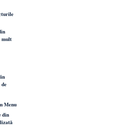
cturile
din
i mult
din
l de
ilm Menu
e din
lizată