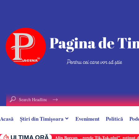
conținut
Acasă
Știri din Timișoara
Eveniment
Politică
Pod
ULTIMA ORĂ
Alin Borcan, ,,regele Tik-Tok-ului”, reținut 