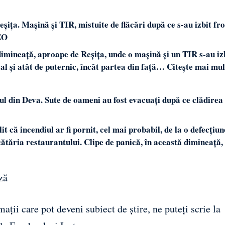
ița. Mașină și TIR, mistuite de flăcări după ce s-au izbit fro
EO
dimineață, aproape de Reșița, unde o mașină și un TIR s-au iz
tal și atât de puternic, încât partea din față…
Citește mai mul
ul din Deva. Sute de oameni au fost evacuați după ce clădirea
 că incendiul ar fi pornit, cel mai probabil, de la o defecțiun
cătăria restaurantului. Clipe de panică, în această dimineață
ză
ații care pot deveni subiect de știre, ne puteți scrie la