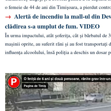
o femeie de 44 de ani din Timișoara, a pierdut control
→
Alertă de incendiu la mall-ul din Dev
clădirea s-a umplut de fum. VIDEO
În urma impactului, atât șoferița, cât și bărbatul de 3
mașinii oprite, au suferit răni și au fost transportați 
influența alcoolului, însă poliția a deschis un dosar