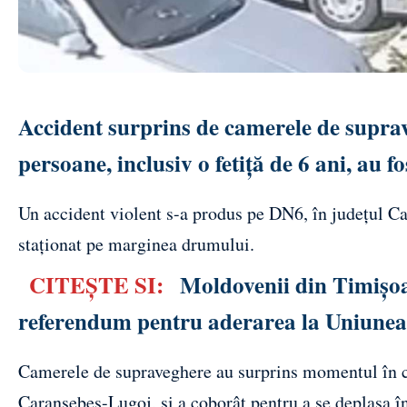
Accident surprins de camerele de suprav
persoane, inclusiv o fetiță de 6 ani, au fo
Un accident violent s-a produs pe DN6, în județul Ca
staționat pe marginea drumului.
CITEŞTE SI:
Moldovenii din Timișoar
referendum pentru aderarea la Uniune
Camerele de supraveghere au surprins momentul în ca
Caransebeș-Lugoj, și a coborât pentru a se deplasa în