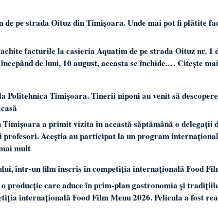
 de pe strada Oituz din Timișoara. Unde mai pot fi plătite fa
i achite facturile la casieria Aquatim de pe strada Oituz nr. 1 
, începând de luni, 10 august, aceasta se închide.…
Citește ma
 la Politehnica Timișoara. Tinerii niponi au venit să descopere
acasă
n Timișoara a primit vizita în această săptămână o delegații 
i profesori. Aceștia au participat la un program internaționa
 mai mult
lui, într-un film înscris în competiția internațională Food F
 o producție care aduce în prim-plan gastronomia și tradițiil
etiția internațională Food Film Menu 2026. Pelicula a fost rea