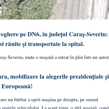
eghere pe DN6, în județul Caraș-Severin: 
st rănite și transportate la spital.
raș-Severin, unde o mașină a intrat în plin într-un auto
a, mobilizare la alegerile prezidențiale și
a Europeană!
re un bărbat a oprit mașina pe dreapta, pe sensul
 spatele vehiculului. La scurt timp, o altă mașină, con