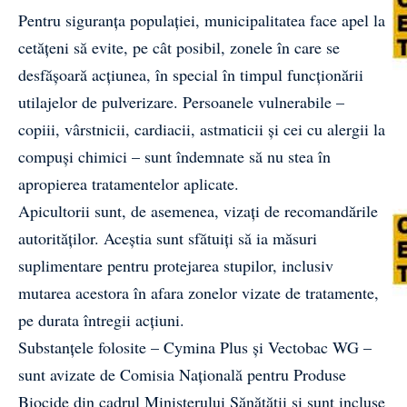
Pentru siguranța populației, municipalitatea face apel la
cetățeni să evite, pe cât posibil, zonele în care se
desfășoară acțiunea, în special în timpul funcționării
utilajelor de pulverizare. Persoanele vulnerabile –
copiii, vârstnicii, cardiacii, astmaticii și cei cu alergii la
compuși chimici – sunt îndemnate să nu stea în
apropierea tratamentelor aplicate.
Apicultorii sunt, de asemenea, vizați de recomandările
autorităților. Aceștia sunt sfătuiți să ia măsuri
suplimentare pentru protejarea stupilor, inclusiv
mutarea acestora în afara zonelor vizate de tratamente,
pe durata întregii acțiuni.
Substanțele folosite – Cymina Plus și Vectobac WG –
sunt avizate de Comisia Naţională pentru Produse
Biocide din cadrul Ministerului Sănătăţii și sunt incluse