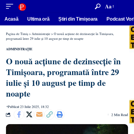
conținut
Aa
Acasă
Ultima oră
Știri din Timișoara
Podcast Vor
Pagina de Timiș
>
Administrație
>
O nouă acțiune de dezinsecție în Timișoara,
programată între 29 iulie și 10 august pe timp de noapte
ADMINISTRAȚIE
O nouă acțiune de dezinsecție în
Timișoara, programată între 29
iulie și 10 august pe timp de
noapte
Publicat 23 Iulie 2025, 18:32
2 Min Read