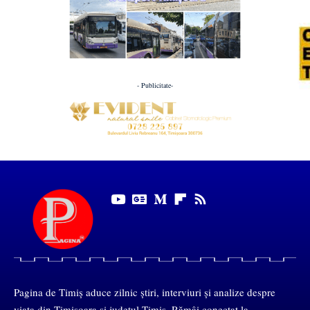
- Publicitate-
Pagina de Timiș aduce zilnic știri, interviuri și analize despre
viața din Timișoara și județul Timiș. Rămâi conectat la