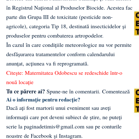
în Registrul Naţional al Produselor Biocide. Acestea fac
parte din Grupa III de toxicitate (pesticide non-
agricole), categoria Tip 18, destinată insecticidelor și
produselor pentru combaterea artropodelor.
În cazul în care condițiile meteorologice nu vor permite
desfășurarea tratamentelor conform calendarului
anunțat, acțiunea va fi reprogramată.
Citește:
Maternitatea Odobescu se redeschide într-o
nouă locație
Tu ce părere ai?
Spune-ne în comentarii.
Comentează
Ai o informație pentru redacție?
Dacă ați fost martorii unui eveniment sau aveți
informații care pot deveni subiect de știre, ne puteți
scrie la
paginadetimis@gmail.com
sau pe conturile
noastre de
Facebook
și
Instagram
.