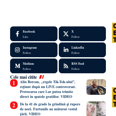
Facebook
X
Like
Follow
Instagram
LinkedIn
Follow
Follow
Medium
RSS Feed
Follow
Follow
Cele mai citite
Alin Borcan, ,,regele Tik-Tok-ului”,
reținut după un LIVE controversat.
Provocarea care l-ar putea trimite
direct în spatele gratiilor. VIDEO
De la 41 de grade la grindină și rupere
de nori. Furtunile au măturat vestul
țării. VIDEO