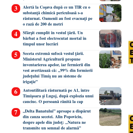
Alertă la Coșava după ce un TIR cu o
substanță chimică periculoasă s-a
răsturnat. Oamenii au fost evacuați pe
o rază de 200 de metri
Sfârșit cumplit în vestul țării. Un
bărbat a fost electrocutat mortal în
timpul unor lucrări
Seceta extremă sufocă vestul țării.
Ministerul Agriculturii propune
inventarierea apelor, iar fermierii din
vest avertizează că: „99% din fermierii
județului Timiș nu au sisteme de
irigație”
Autoutilitară răsturnată pe A1, între
Timișoara și Lugoj, după explozia unui
cauciuc. O persoană rănită la cap
„Delta Banatului” aproape a dispărut
din cauza secetei. Alin Popoviciu,
despre apele din județ: ,,Natura ne
transmite un semnal de alarmă”