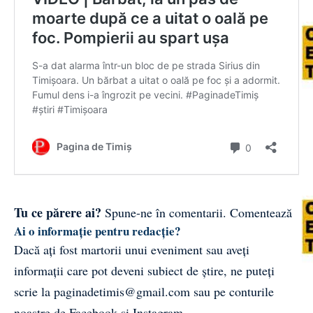
Tu ce părere ai?
Spune-ne în comentarii.
Comentează
Ai o informație pentru redacție?
Dacă ați fost martorii unui eveniment sau aveți
informații care pot deveni subiect de știre, ne puteți
scrie la
paginadetimis@gmail.com
sau pe conturile
noastre de
Facebook
și
Instagram
.