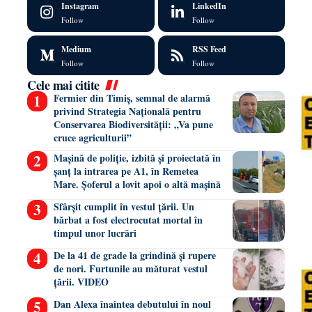
Instagram
LinkedIn
Follow
Follow
Medium
RSS Feed
Follow
Follow
Cele mai citite
Fermier din Timiș, semnal de alarmă
privind Strategia Națională pentru
Conservarea Biodiversității: „Va pune
cruce agriculturii”
Mașină de poliție, izbită și proiectată în
șanț la intrarea pe A1, în Remetea
Mare. Șoferul a lovit apoi o altă mașină
Sfârșit cumplit în vestul țării. Un
bărbat a fost electrocutat mortal în
timpul unor lucrări
De la 41 de grade la grindină și rupere
de nori. Furtunile au măturat vestul
țării. VIDEO
Dan Alexa înaintea debutului în noul