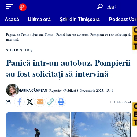
conținut
Aa
Acasă
Ultima oră
Știri din Timișoara
Podcast Vor
Pagina de Timiș
>
Știri din Timiș
>
Panică într-un autobuz. Pompierii au fost solicitați să
intervină
ȘTIRI DIN TIMIȘ
Panică într-un autobuz. Pompierii
au fost solicitați să intervină
- Reporter
Publicat 8 Decembrie 2025, 15:46
MARINA CÂMPEAN
1 Min Read