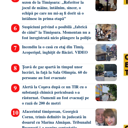
sezon de la Timișoara: „Referitor la
jocul de mâine, întâlnim, sincer, o
echipă pe care nu mi-aș fi dorit să o
întâlnesc în prima etapă”
Suspiciuni privind o posibilă „fabrică
de câini” la Timișoara. Momentan nu a
fost înregistrată nicio plângere la poliție
Incendiu la o casă cu etaj din Timiș.
Acoperișul, înghițit de flăcări. VIDEO
Țeavă de gaz spartă în timpul unor
lucrări, în față la Sala Olimpia. 60 de
persoane au fost evacuate
Alertă la Coșava după ce un TIR cu o
substanță chimică periculoasă s-a
răsturnat. Oamenii au fost evacuați pe
o rază de 200 de metri
Afaceristul timișorean, Georgică
Cornu, trimis definitiv în judecată în
dosarul cu Marina Almășan. Tribunalul
București i-a respins contestația