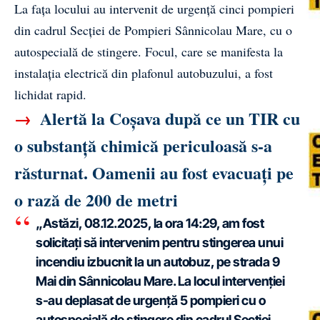
La fața locului au intervenit de urgență cinci pompieri
din cadrul Secției de Pompieri Sânnicolau Mare, cu o
autospecială de stingere. Focul, care se manifesta la
instalația electrică din plafonul autobuzului, a fost
lichidat rapid.
→
Alertă la Coșava după ce un TIR cu
o substanță chimică periculoasă s-a
răsturnat. Oamenii au fost evacuați pe
o rază de 200 de metri
„Astăzi, 08.12.2025, la ora 14:29, am fost
solicitați să intervenim pentru stingerea unui
incendiu izbucnit la un autobuz, pe strada 9
Mai din Sânnicolau Mare. La locul intervenției
s-au deplasat de urgență 5 pompieri cu o
autospecială de stingere din cadrul Secției