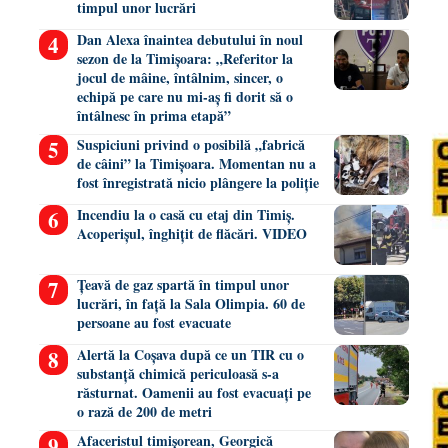
timpul unor lucrări
Dan Alexa înaintea debutului în noul
sezon de la Timișoara: „Referitor la
jocul de mâine, întâlnim, sincer, o
echipă pe care nu mi-aș fi dorit să o
întâlnesc în prima etapă”
Suspiciuni privind o posibilă „fabrică
de câini” la Timișoara. Momentan nu a
fost înregistrată nicio plângere la poliție
Incendiu la o casă cu etaj din Timiș.
Acoperișul, înghițit de flăcări. VIDEO
Țeavă de gaz spartă în timpul unor
lucrări, în față la Sala Olimpia. 60 de
persoane au fost evacuate
Alertă la Coșava după ce un TIR cu o
substanță chimică periculoasă s-a
răsturnat. Oamenii au fost evacuați pe
o rază de 200 de metri
Afaceristul timișorean, Georgică