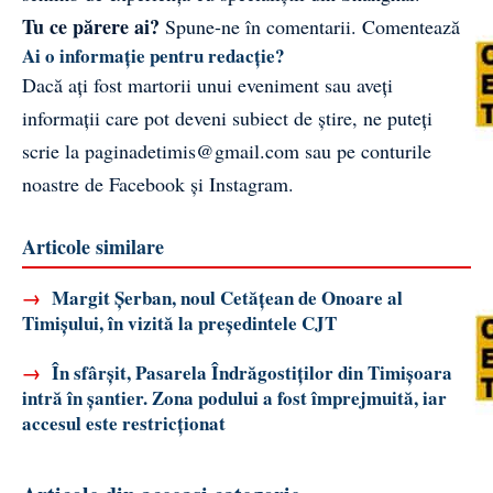
Tu ce părere ai?
Spune-ne în comentarii.
Comentează
Ai o informație pentru redacție?
Dacă ați fost martorii unui eveniment sau aveți
informații care pot deveni subiect de știre, ne puteți
scrie la
paginadetimis@gmail.com
sau pe conturile
noastre de
Facebook
și
Instagram
.
Articole similare
→
Margit Șerban, noul Cetățean de Onoare al
Timișului, în vizită la președintele CJT
→
În sfârșit, Pasarela Îndrăgostiților din Timișoara
intră în șantier. Zona podului a fost împrejmuită, iar
accesul este restricționat