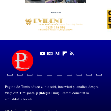
- Publicitate-
Pagina de Timiș aduce zilnic știri, interviuri și analize despre
viața din Timișoara și județul Timiș. Rămâi conectat la
actualitatea locală.