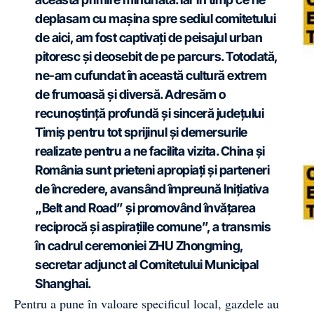
deplasam cu mașina spre sediul comitetului
de aici, am fost captivați de peisajul urban
pitoresc și deosebit de pe parcurs. Totodată,
ne-am cufundat în această cultură extrem
de frumoasă și diversă. Adresăm o
recunoștință profundă și sinceră județului
Timiș pentru tot sprijinul și demersurile
realizate pentru a ne facilita vizita. China și
România sunt prieteni apropiați și parteneri
de încredere, avansând împreună Inițiativa
„Belt and Road” și promovând învățarea
reciprocă și aspirațiile comune”, a transmis
în cadrul ceremoniei ZHU Zhongming,
secretar adjunct al Comitetului Municipal
Shanghai.
Pentru a pune în valoare specificul local, gazdele au