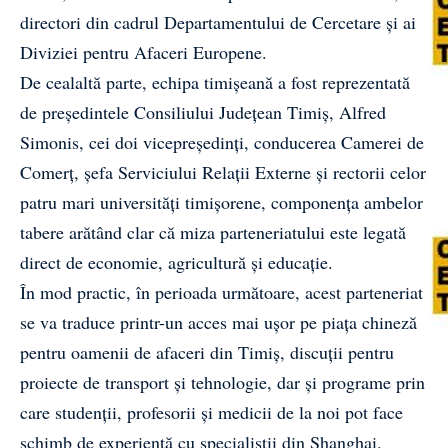
directori din cadrul Departamentului de Cercetare și ai
Diviziei pentru Afaceri Europene.
De cealaltă parte, echipa timișeană a fost reprezentată
de președintele Consiliului Județean Timiș, Alfred
Simonis, cei doi vicepreședinți, conducerea Camerei de
Comerț, șefa Serviciului Relații Externe și rectorii celor
patru mari universități timișorene, componența ambelor
tabere arătând clar că miza parteneriatului este legată
direct de economie, agricultură și educație.
În mod practic, în perioada următoare, acest parteneriat
se va traduce printr-un acces mai ușor pe piața chineză
pentru oamenii de afaceri din Timiș, discuții pentru
proiecte de transport și tehnologie, dar și programe prin
care studenții, profesorii și medicii de la noi pot face
schimb de experiență cu specialiștii din Shanghai.