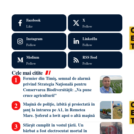
Facebook
X
Like
Follow
Instagram
LinkedIn
Follow
Follow
Medium
RSS Feed
Follow
Follow
Cele mai citite
Fermier din Timiș, semnal de alarmă
privind Strategia Națională pentru
Conservarea Biodiversității: „Va pune
cruce agriculturii”
Mașină de poliție, izbită și proiectată în
șanț la intrarea pe A1, în Remetea
Mare. Șoferul a lovit apoi o altă mașină
Sfârșit cumplit în vestul țării. Un
bărbat a fost electrocutat mortal în