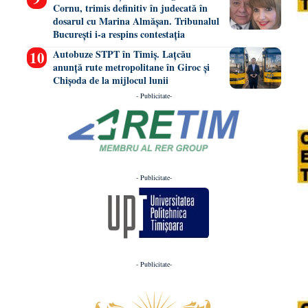
Cornu, trimis definitiv în judecată în
dosarul cu Marina Almășan. Tribunalul
București i-a respins contestația
Autobuze STPT în Timiș. Lațcău
anunță rute metropolitane în Giroc și
Chișoda de la mijlocul lunii
- Publicitate-
- Publicitate-
- Publicitate-