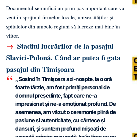
Documentul semnifică un prim pas important care va
veni în sprijinul firmelor locale, universităților și
spitalelor din ambele regiuni să lucreze mai bine în
viitor.
→
Stadiul lucrărilor de la pasajul
Slavici-Polonă. Când ar putea fi gata
pasajul din Timișoara
,,Sosind în Timișoara azi-noapte, la o oră
foarte târzie, am fost primiți personal de
domnul președinte, fapt care ne-a
impresionat și ne-a emoționat profund. De
asemenea, am văzut o ceremonie plină de
pasiune și autenticitate, cu cântece și
dansuri, și suntem profund mișcați de
această primire minunată. Iar în timp ce ne