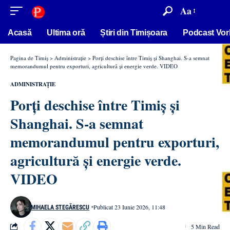
conținut
Aa
Acasă
Ultima oră
Știri din Timișoara
Podcast Vor
Pagina de Timiș
>
Administrație
>
Porți deschise între Timiș și Shanghai. S-a semnat
memorandumul pentru exporturi, agricultură și energie verde. VIDEO
ADMINISTRAȚIE
Porți deschise între Timiș și
Shanghai. S-a semnat
memorandumul pentru exporturi,
agricultură și energie verde.
VIDEO
Publicat 23 Iunie 2026, 11:48
MIHAELA STEGĂRESCU
5 Min Read