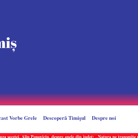
cast Vorbe Grele
Descoperă Timișul
Despre noi
uza secetei. Alin Popoviciu, despre apele din județ: ,,Natura ne transmit