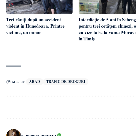
Trei răniți după un accident
Interdicție de 5 ani în Schen
violent în Hunedoara. Printre
pentru trei cetățeni chinezi, o
victime, un minor
cu vize false la vama Moravi
în Timiș
ARAD
TRAFIC DE DROGURI
TAGGED: