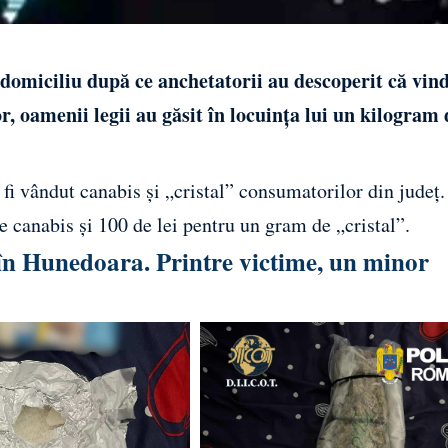
 domiciliu după ce anchetatorii au descoperit că vin
or, oamenii legii au găsit în locuința lui un kilogram 
r fi vândut canabis și „cristal” consumatorilor din județ.
 canabis și 100 de lei pentru un gram de „cristal”.
 în Hunedoara. Printre victime, un minor