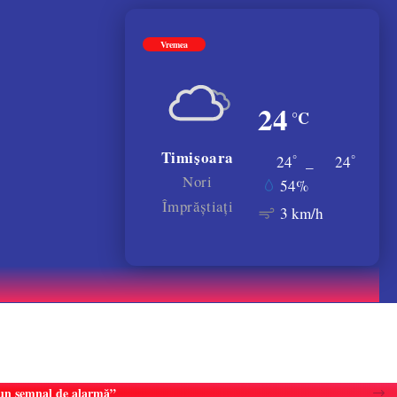
Vremea
24
°C
Timișoara
°
°
24
_
24
Nori
54%
Împrăștiați
3 km/h
e un semnal de alarmă”