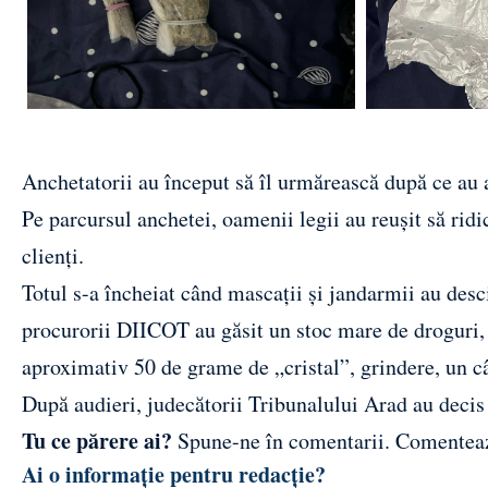
Anchetatorii au început să îl urmărească după ce au 
Pe parcursul anchetei, oamenii legii au reușit să ridic
clienți.
Totul s-a încheiat când mascații și jandarmii au descin
procurorii DIICOT au găsit un stoc mare de droguri, 
aproximativ 50 de grame de „cristal”, grindere, un câ
După audieri, judecătorii Tribunalului Arad au decis s
Tu ce părere ai?
Spune-ne în comentarii.
Comentea
Ai o informație pentru redacție?