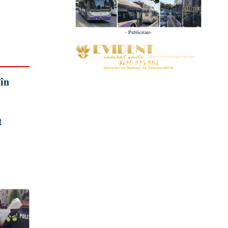
- Publicitate-
 în
t