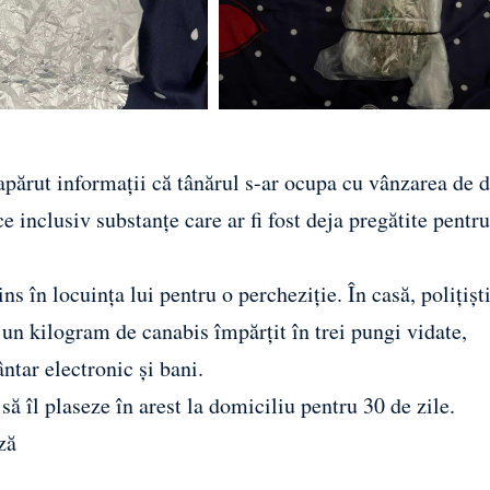
apărut informații că tânărul s-ar ocupa cu vânzarea de d
e inclusiv substanțe care ar fi fost deja pregătite pentru
s în locuința lui pentru o percheziție. În casă, polițiști
un kilogram de canabis împărțit în trei pungi vidate,
ntar electronic și bani.
ă îl plaseze în arest la domiciliu pentru 30 de zile.
ză