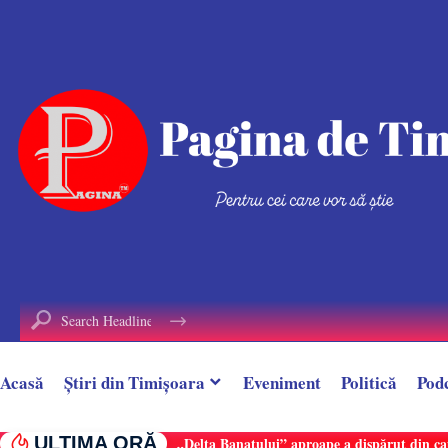
conținut
Acasă
Știri din Timișoara
Eveniment
Politică
Pod
ULTIMA ORĂ
„Delta Banatului” aproape a dispărut din ca