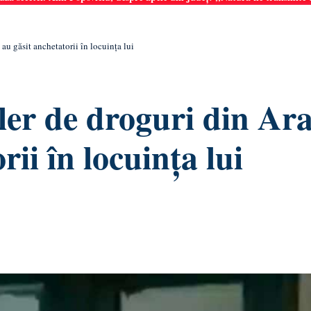
au găsit anchetatorii în locuința lui
ler de droguri din Ar
ii în locuința lui