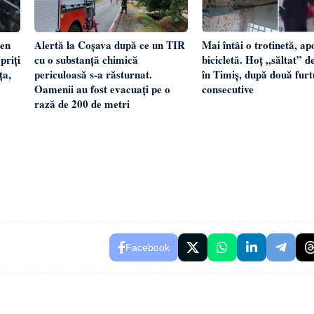
gen
Alertă la Coșava după ce un TIR
Mai întâi o trotinetă, ap
priți
cu o substanță chimică
bicicletă. Hoț „săltat” de
ța,
periculoasă s-a răsturnat.
în Timiș, după două furt
Oamenii au fost evacuați pe o
consecutive
rază de 200 de metri
Facebook