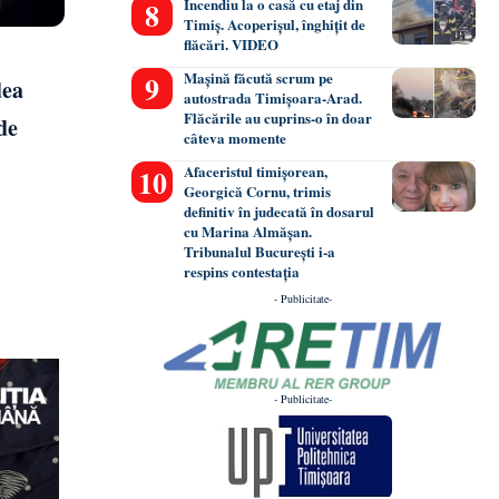
Incendiu la o casă cu etaj din
Timiș. Acoperișul, înghițit de
flăcări. VIDEO
Mașină făcută scrum pe
dea
autostrada Timișoara-Arad.
Flăcările au cuprins-o în doar
de
câteva momente
Afaceristul timișorean,
Georgică Cornu, trimis
definitiv în judecată în dosarul
cu Marina Almășan.
Tribunalul București i-a
respins contestația
- Publicitate-
- Publicitate-