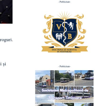
- Publicitate-
roguri.
i și
- Publicitate-