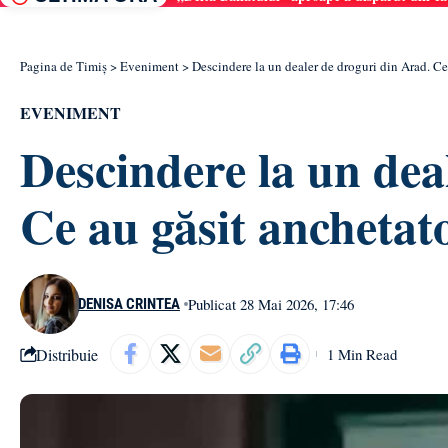
Pagina de Timiș
>
Eveniment
>
Descindere la un dealer de droguri din Arad. Ce 
EVENIMENT
Descindere la un dea
Ce au găsit anchetator
Publicat 28 Mai 2026, 17:46
DENISA CRINTEA
Distribuie
1 Min Read