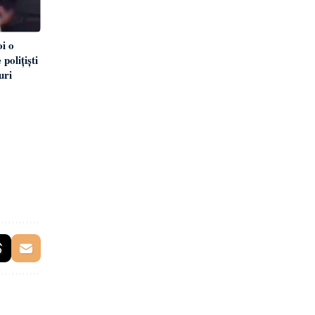
oi o
 polițiști
uri