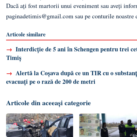
Dacă ați fost martorii unui eveniment sau aveți inform
paginadetimis@gmail.com
sau pe conturile noastre
Articole similare
→
Interdicție de 5 ani în Schengen pentru trei cet
Timiș
→
Alertă la Coșava după ce un TIR cu o substanț
evacuați pe o rază de 200 de metri
Articole din aceeași categorie