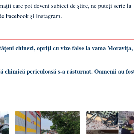
ații care pot deveni subiect de știre, ne puteți scrie la
 de
Facebook
și
Instagram
.
ățeni chinezi, opriți cu vize false la vama Moravița,
ă chimică periculoasă s-a răsturnat. Oamenii au fos