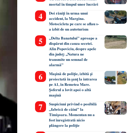
mortal în timpul unor lucrări
Doi răniți în urma unui
accident, la Margina.
Motocicleta pe care se aflau s-
a izbit de un autoturism
„Delta Banatului” aproape a
dispărut din cauza secetei.
Alin Popoviciu, despre apele
din județ: ,,Natura ne
transmite un semnal de
alarmă”
Mașină de poliție, izbită și
proiectată în șanț la intrarea
pe A1, în Remetea Mare.
Șoferul a lovit apoi o altă
mașină
Suspiciuni privind o posibilă
„fabrică de câini” la
Timișoara. Momentan nu a
fost înregistrată nicio
plângere la poliție