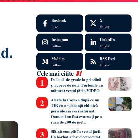
Facebook
X
Like
Follow
Instagram
LinkedIn
ad.
Follow
Follow
Medium
RSS Feed
Follow
Follow
Cele mai citite
De la 41 de grade la grindină
și rupere de nori. Furtunile au
măturat vestul țării. VIDEO
Alertă la Coșava după ce un
TIR cu o substanță chimică
periculoasă s-a răsturnat.
Oamenii au fost evacuați pe o
rază de 200 de metri
Sfârșit cumplit în vestul țării.
Un bărbat a fost electrocutat