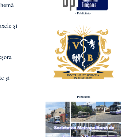
schemă
- Publicitate-
axele și
cșora
te și
- Publicitate-