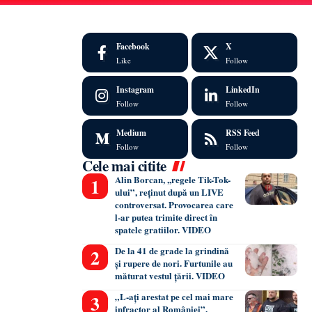
Facebook
X
Like
Follow
Instagram
LinkedIn
Follow
Follow
Medium
RSS Feed
Follow
Follow
Cele mai citite
Alin Borcan, ,,regele Tik-Tok-
ului”, reținut după un LIVE
controversat. Provocarea care
l-ar putea trimite direct în
spatele gratiilor. VIDEO
De la 41 de grade la grindină
și rupere de nori. Furtunile au
măturat vestul țării. VIDEO
„L-ați arestat pe cel mai mare
infractor al României”.