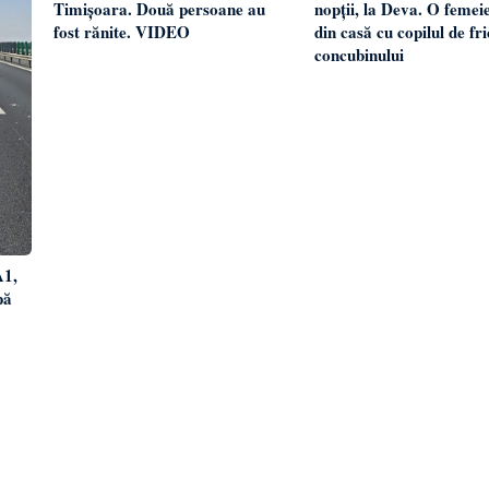
Timișoara. Două persoane au
nopții, la Deva. O femeie
fost rănite. VIDEO
din casă cu copilul de fr
concubinului
A1,
pă