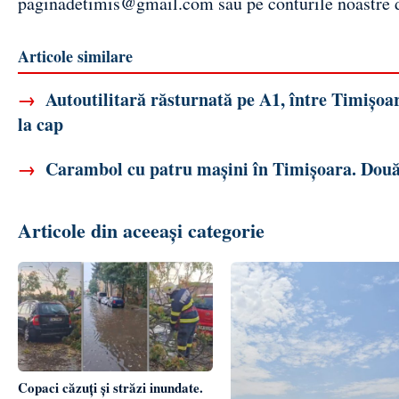
paginadetimis@gmail.com
sau pe conturile noastre
Articole similare
→
Autoutilitară răsturnată pe A1, între Timișoar
la cap
→
Carambol cu patru mașini în Timișoara. Două
Articole din aceeași categorie
Copaci căzuți și străzi inundate.