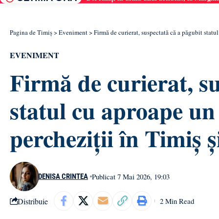
Pagina de Timiș
>
Eveniment
>
Firmă de curierat, suspectată că a păgubit statu
EVENIMENT
Firmă de curierat, s
statul cu aproape un 
percheziții în Timiș
Publicat 7 Mai 2026, 19:03
DENISA CRINTEA
Distribuie
2 Min Read