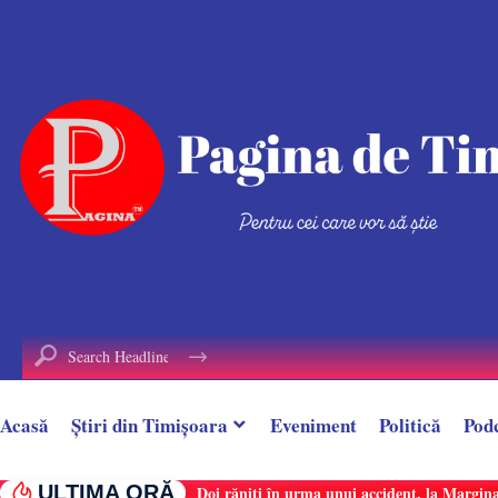
conținut
Acasă
Știri din Timișoara
Eveniment
Politică
Pod
ULTIMA ORĂ
Doi răniți în urma unui accident, la Margina.