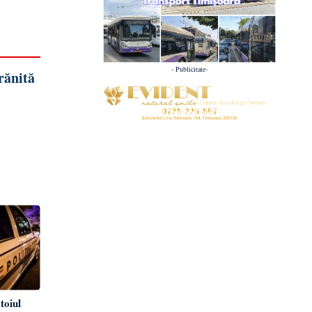
- Publicitate-
rănită
toiul