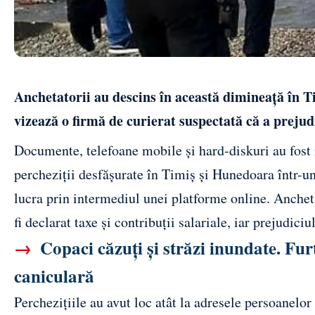
Anchetatorii au descins în această dimineață în T
vizează o firmă de curierat suspectată că a prejudi
Documente, telefoane mobile și hard-diskuri au fost 
percheziții desfășurate în Timiș și Hunedoara într-un
lucra prin intermediul unei platforme online. Anchet
fi declarat taxe și contribuții salariale, iar prejudici
→
Copaci căzuți și străzi inundate. Fur
caniculară
Perchezițiile au avut loc atât la adresele persoanelor v