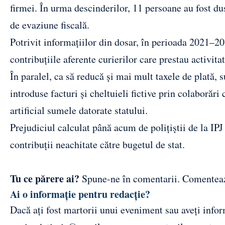
firmei. În urma descinderilor, 11 persoane au fost du
de evaziune fiscală.
Potrivit informațiilor din dosar, în perioada 2021–2023
contribuțiile aferente curierilor care prestau activit
În paralel, ca să reducă și mai mult taxele de plată, su
introduse facturi și cheltuieli fictive prin colaborări
artificial sumele datorate statului.
Prejudiciul calculat până acum de polițiștii de la IP
contribuții neachitate către bugetul de stat.
Tu ce părere ai?
Spune-ne în comentarii.
Comentea
Ai o informație pentru redacție?
Dacă ați fost martorii unui eveniment sau aveți inform