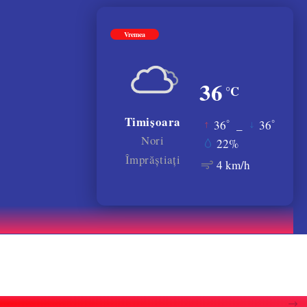
Vremea
36
°C
Timișoara
°
°
36
_
36
Nori
22%
Împrăștiați
4 km/h