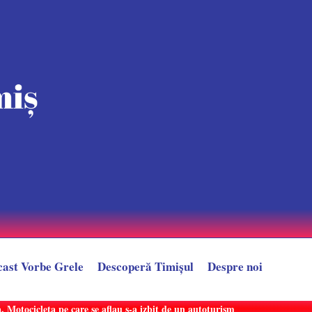
cast Vorbe Grele
Descoperă Timișul
Despre noi
 Motocicleta pe care se aflau s-a izbit de un autoturism