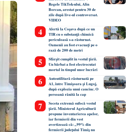
Regele TikTok-ului, Alin
Borcan, arestat pentru 30 de
zile după live-ul controversat.
VIDEO
Alertă la Coșava după ce un
TIR cu o substanță chimică
periculoasă s-a răsturnat.
Oamenii au fost evacuați pe o
rază de 200 de metri
Sfârșit cumplit în vestul țării.
Un bărbat a fost electrocutat
mortal în timpul unor lucrări
Autoutilitară răsturnată pe
A1, între Timișoara și Lugoj,
după explozia unui cauciuc. O
persoană rănită la cap
Seceta extremă sufocă vestul
țării. Ministerul Agriculturii
propune inventarierea apelor,
iar fermierii din vest
avertizează că: „99% din
fermierii județului Timiș nu