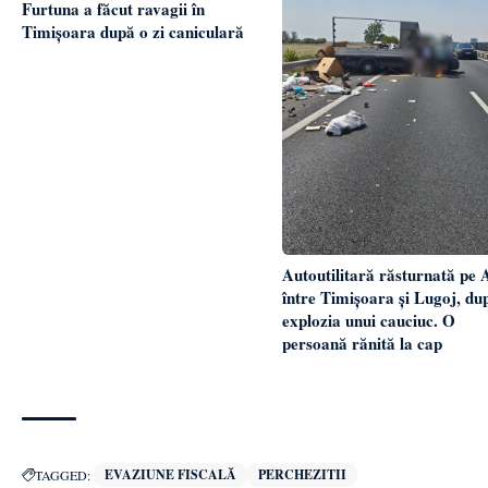
Furtuna a făcut ravagii în
Timișoara după o zi caniculară
Autoutilitară răsturnată pe 
între Timișoara și Lugoj, du
explozia unui cauciuc. O
persoană rănită la cap
EVAZIUNE FISCALĂ
PERCHEZITII
TAGGED: