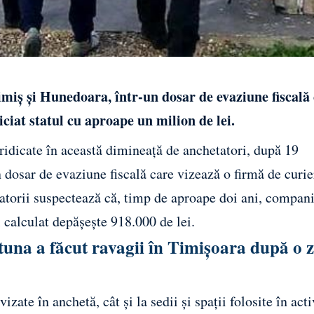
imiș și Hunedoara, într-un dosar de evaziune fiscală
ciat statul cu aproape un milion de lei.
ridicate în această dimineață de anchetatori, după 19
 dosar de evaziune fiscală care vizează o firmă de curie
atorii suspectează că, timp de aproape doi ani, compani
ul calculat depășește 918.000 de lei.
tuna a făcut ravagii în Timișoara după o z
izate în anchetă, cât și la sedii și spații folosite în acti