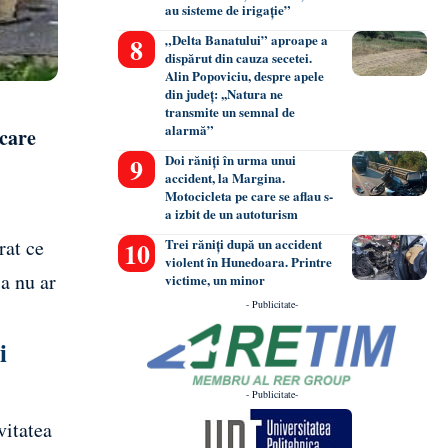
au sisteme de irigație”
„Delta Banatului” aproape a
dispărut din cauza secetei.
Alin Popoviciu, despre apele
din județ: ,,Natura ne
transmite un semnal de
alarmă”
 care
Doi răniți în urma unui
accident, la Margina.
Motocicleta pe care se aflau s-
a izbit de un autoturism
rat ce
Trei răniți după un accident
violent în Hunedoara. Printre
a nu ar
victime, un minor
- Publicitate-
i
- Publicitate-
vitatea