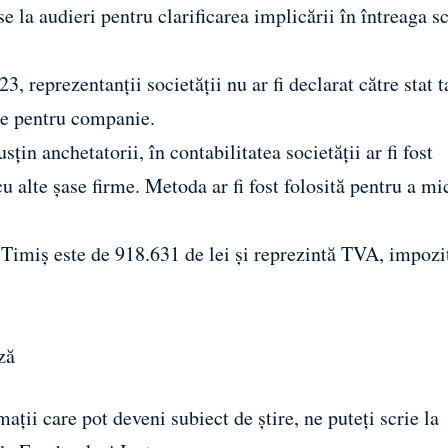
se la audieri pentru clarificarea implicării în întreaga 
, reprezentanții societății nu ar fi declarat către stat t
ate pentru companie.
sțin anchetatorii, în contabilitatea societății ar fi fost
 cu alte șase firme. Metoda ar fi fost folosită pentru a mi
J Timiș este de 918.631 de lei și reprezintă TVA, impozi
ză
ații care pot deveni subiect de știre, ne puteți scrie la