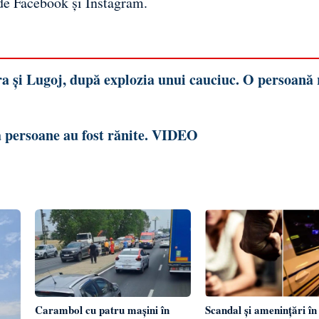
 de
Facebook
și
Instagram
.
a și Lugoj, după explozia unui cauciuc. O persoană 
 persoane au fost rănite. VIDEO
Carambol cu patru mașini în
Scandal și amenințări în 