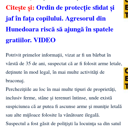
Citește și:
Ordin de protecție sfidat și
jaf în fața copilului. Agresorul din
Hunedoara riscă să ajungă în spatele
gratiilor. VIDEO
Potrivit primelor informații, vizat ar fi un bărbat în
vârstă de 35 de ani, suspectat că ar fi folosit arme letale,
deținute în mod legal, în mai multe activități de
braconaj.
Perchezițiile au loc în mai multe tipuri de proprietăți,
inclusiv ferme, stâne și terenuri întinse, unde există
suspiciunea că ar putea fi ascunse arme și muniție letală
sau alte mijloace folosite la vânătoare ilegală.
Suspectul a fost găsit de polițiști la locuința sa din satul