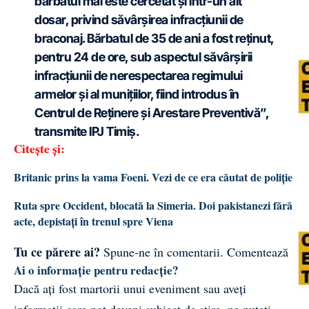
bărbatul mai este cercetat și într-un alt
dosar, privind săvârșirea infracțiunii de
braconaj. Bărbatul de 35 de ani a fost reținut,
pentru 24 de ore, sub aspectul săvârșirii
infracțiunii de nerespectarea regimului
armelor și al munițiilor, fiind introdus în
Centrul de Reținere și Arestare Preventivă”,
transmite IPJ Timiș.
Citește și:
Britanic prins la vama Foeni. Vezi de ce era căutat de poliție
Ruta spre Occident, blocată la Simeria. Doi pakistanezi fără
acte, depistați în trenul spre Viena
Tu ce părere ai?
Spune-ne în comentarii.
Comentează
Ai o informație pentru redacție?
Dacă ați fost martorii unui eveniment sau aveți
informații care pot deveni subiect de știre, ne puteți