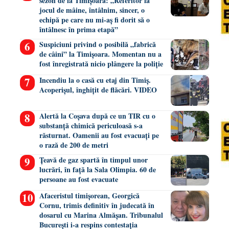
sezon de la Timișoara: „Referitor la
jocul de mâine, întâlnim, sincer, o
echipă pe care nu mi-aș fi dorit să o
întâlnesc în prima etapă”
Suspiciuni privind o posibilă „fabrică
de câini” la Timișoara. Momentan nu a
fost înregistrată nicio plângere la poliție
Incendiu la o casă cu etaj din Timiș.
Acoperișul, înghițit de flăcări. VIDEO
Alertă la Coșava după ce un TIR cu o
substanță chimică periculoasă s-a
răsturnat. Oamenii au fost evacuați pe
o rază de 200 de metri
Țeavă de gaz spartă în timpul unor
lucrări, în față la Sala Olimpia. 60 de
persoane au fost evacuate
Afaceristul timișorean, Georgică
Cornu, trimis definitiv în judecată în
dosarul cu Marina Almășan. Tribunalul
București i-a respins contestația