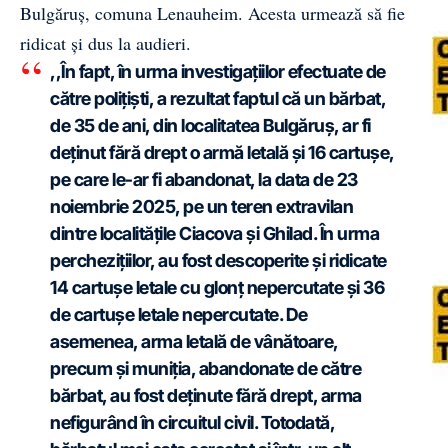
Bulgăruș, comuna Lenauheim. Acesta urmează să fie
ridicat și dus la audieri.
,,În fapt, în urma investigațiilor efectuate de
către polițiști, a rezultat faptul că un bărbat,
de 35 de ani, din localitatea Bulgăruș, ar fi
deținut fără drept o armă letală și 16 cartușe,
pe care le-ar fi abandonat, la data de 23
noiembrie 2025, pe un teren extravilan
dintre localitățile Ciacova și Ghilad.
În urma
perchezițiilor, au fost descoperite și ridicate
14 cartușe letale cu glonț nepercutate și 36
de cartușe letale nepercutate. De
asemenea, arma letală de vânătoare,
precum și muniția, abandonate de către
bărbat, au fost deținute fără drept, arma
nefigurând în circuitul civil. Totodată,