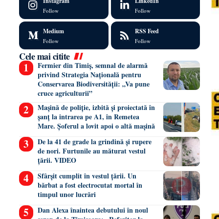
Instagram
LinkedIn
Follow
Follow
Medium
RSS Feed
Follow
Follow
Cele mai citite
Fermier din Timiș, semnal de alarmă
privind Strategia Națională pentru
Conservarea Biodiversității: „Va pune
cruce agriculturii”
Mașină de poliție, izbită și proiectată în
șanț la intrarea pe A1, în Remetea
Mare. Șoferul a lovit apoi o altă mașină
De la 41 de grade la grindină și rupere
de nori. Furtunile au măturat vestul
țării. VIDEO
Sfârșit cumplit în vestul țării. Un
bărbat a fost electrocutat mortal în
timpul unor lucrări
Dan Alexa înaintea debutului în noul