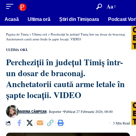
conținut
Aa
Acasă
Ultima oră
Știri din Timișoara
Podcast Vor
Pagina de Timiș
>
Ultima oră
>
Percheziții în județul Timiș într-un dosar de braconaj.
Anchetatorii caută arme letale în șapte locații. VIDEO
ULTIMA ORĂ
Percheziții în județul Timiș într-
un dosar de braconaj.
Anchetatorii caută arme letale în
șapte locații. VIDEO
- Reporter
Publicat 27 Februarie 2026, 08:00
MARINA CÂMPEAN
3 Min Read