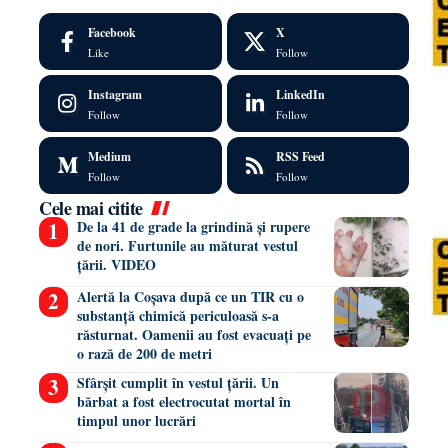
Facebook
X
Like
Follow
Instagram
LinkedIn
Follow
Follow
Medium
RSS Feed
Follow
Follow
Cele mai citite
De la 41 de grade la grindină și rupere
de nori. Furtunile au măturat vestul
țării. VIDEO
Alertă la Coșava după ce un TIR cu o
substanță chimică periculoasă s-a
răsturnat. Oamenii au fost evacuați pe
o rază de 200 de metri
Sfârșit cumplit în vestul țării. Un
bărbat a fost electrocutat mortal în
timpul unor lucrări