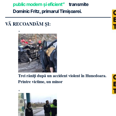
public modern și eficient”
transmite
Dominic Fritz
, primarul Timișoarei.
VĂ RECOANDĂM ȘI:
Trei răniți după un accident violent în Hunedoara.
Printre victime, un minor