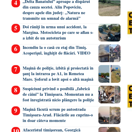
„Delta Banatului” aproape a dispărut
din cauza secetei. Alin Popoviciu,
despre apele din județ: ,,Natura ne
transmite un semnal de alarmă”
Doi răniți în urma unui accident, la
Margina. Motocicleta pe care se aflau s-
a izbit de un autoturism
Incendiu la o casă cu etaj din Timiș.
Acoperișul, înghițit de flăcări. VIDEO
Mașină de poliție, izbită și proiectată în
șanț la intrarea pe A1, în Remetea
Mare. Șoferul a lovit apoi o altă mașină
Suspiciuni privind o posibilă „fabrică
de câini” la Timișoara. Momentan nu a
fost înregistrată nicio plângere la poliție
Mașină făcută scrum pe autostrada
Timișoara-Arad. Flăcările au cuprins-o
în doar câteva momente
Afaceristul timișorean, Georgică