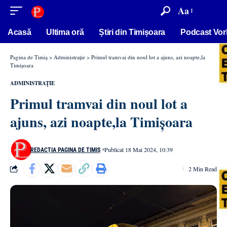
conținut
Aa
Acasă
Ultima oră
Știri din Timișoara
Podcast Vor
Pagina de Timiș
>
Administrație
>
Primul tramvai din noul lot a ajuns, azi noapte,la
Timișoara
ADMINISTRAȚIE
Primul tramvai din noul lot a
ajuns, azi noapte,la Timișoara
Publicat 18 Mai 2024, 10:39
REDACȚIA PAGINA DE TIMIȘ
2 Min Read