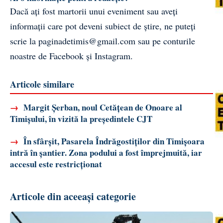
Dacă ați fost martorii unui eveniment sau aveți
informații care pot deveni subiect de știre, ne puteți
scrie la
paginadetimis@gmail.com
sau pe conturile
noastre de
Facebook
și
Instagram
.
Articole similare
→
Margit Șerban, noul Cetățean de Onoare al
Timișului, în vizită la președintele CJT
→
În sfârșit, Pasarela Îndrăgostiților din Timișoara
intră în șantier. Zona podului a fost împrejmuită, iar
accesul este restricționat
Articole din aceeași categorie