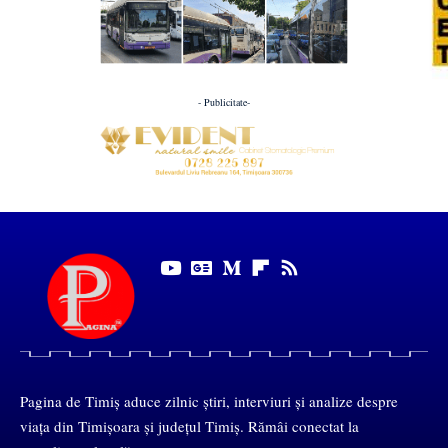
- Publicitate-
Pagina de Timiș aduce zilnic știri, interviuri și analize despre
viața din Timișoara și județul Timiș. Rămâi conectat la