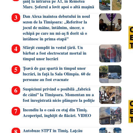
șanț la intrarea pe A1, în Remetea
Mare. Șoferul a lovit apoi o altă mașină
Dan Alexa înaintea debutului în noul
sezon de la Timișoara: „Referitor la
jocul de mâine, întâlnim, sincer, o
echipă pe care nu mi-aș fi dorit să o
întâlnesc în prima etapă”
Sfârșit cumplit în vestul țării. Un
bărbat a fost electrocutat mortal în
timpul unor lucrări
Țeavă de gaz spartă în timpul unor
lucrări, în față la Sala Olimpia. 60 de
persoane au fost evacuate
Suspiciuni privind o posibilă „fabrică
de câini” la Timișoara. Momentan nu a
fost înregistrată nicio plângere la poliție
Incendiu la o casă cu etaj din Timiș.
Acoperișul, înghițit de flăcări. VIDEO
Autobuze STPT în Timiș. Lațcău