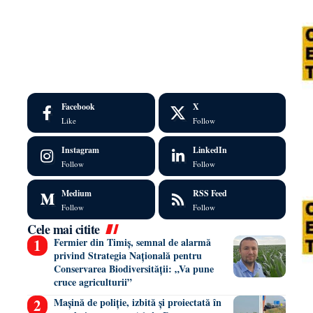
Facebook
X
Like
Follow
Instagram
LinkedIn
Follow
Follow
Medium
RSS Feed
Follow
Follow
Cele mai citite
Fermier din Timiș, semnal de alarmă
privind Strategia Națională pentru
Conservarea Biodiversității: „Va pune
cruce agriculturii”
Mașină de poliție, izbită și proiectată în