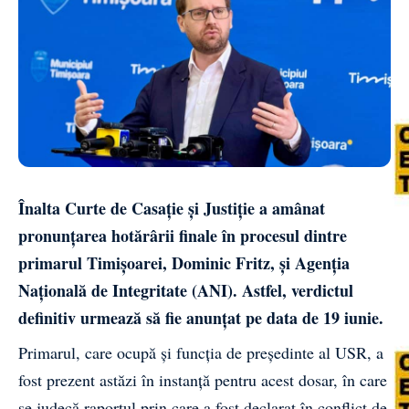
Înalta Curte de Casație și Justiție a
amânat
pronunțarea hotărârii finale în procesul dintre
primarul Timișoarei, Dominic Fritz, și Agenția
Națională de Integritate (ANI). Astfel, verdictul
definitiv urmează să fie anunțat pe data de 19 iunie.
Primarul, care ocupă și funcția de președinte al USR, a
fost prezent astăzi în instanță pentru acest dosar, în care
se judecă raportul prin care a fost declarat în conflict de