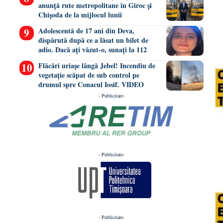
anunță rute metropolitane în Giroc și
Chișoda de la mijlocul lunii
Adolescentă de 17 ani din Deva,
dispărută după ce a lăsat un bilet de
adio. Dacă ați văzut-o, sunați la 112
Flăcări uriașe lângă Jebel! Incendiu de
vegetație scăpat de sub control pe
drumul spre Conacul Iosif. VIDEO
- Publicitate-
- Publicitate-
- Publicitate-