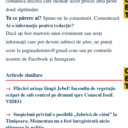
comunica decizia care închide acest proces abia peste
două săptămâni.
Tu ce părere ai?
Spune-ne în comentarii.
Comentează
Ai o informație pentru redacție?
Dacă ați fost martorii unui eveniment sau aveți
informații care pot deveni subiect de știre, ne puteți
scrie la
paginadetimis@gmail.com
sau pe conturile
noastre de
Facebook
și
Instagram
.
Articole similare
→
Flăcări uriașe lângă Jebel! Incendiu de vegetație
scăpat de sub control pe drumul spre Conacul Iosif.
VIDEO
→
Suspiciuni privind o posibilă „fabrică de câini” la
Timișoara. Momentan nu a fost înregistrată nicio
plângere la poliție