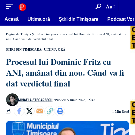
conținut
Aa
Acasă
Ultima oră
Știri din Timișoara
Podcast Vor
Pagina de Timiș
>
Știri din Timișoara
>
Procesul lui Dominic Fritz cu ANI, amânat din
nou. Când va fi dat verdictul final
ȘTIRI DIN TIMIȘOARA
ULTIMA ORĂ
Procesul lui Dominic Fritz cu
ANI, amânat din nou. Când va fi
dat verdictul final
Publicat 5 Iunie 2026, 15:45
MIHAELA STEGĂRESCU
1 Min Read