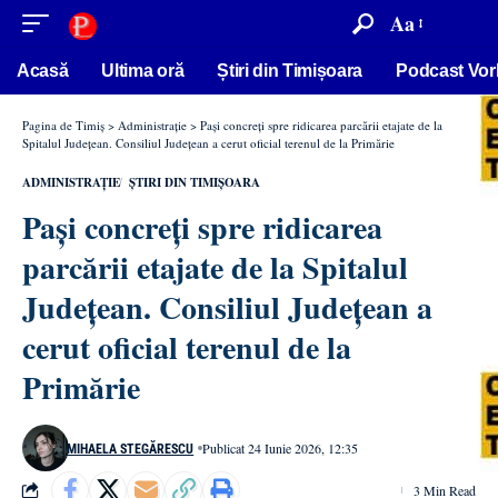
conținut
Aa
Acasă
Ultima oră
Știri din Timișoara
Podcast Vor
Pagina de Timiș
>
Administrație
>
Pași concreți spre ridicarea parcării etajate de la
Spitalul Județean. Consiliul Județean a cerut oficial terenul de la Primărie
ADMINISTRAȚIE
ȘTIRI DIN TIMIȘOARA
Pași concreți spre ridicarea
parcării etajate de la Spitalul
Județean. Consiliul Județean a
cerut oficial terenul de la
Primărie
Publicat 24 Iunie 2026, 12:35
MIHAELA STEGĂRESCU
3 Min Read