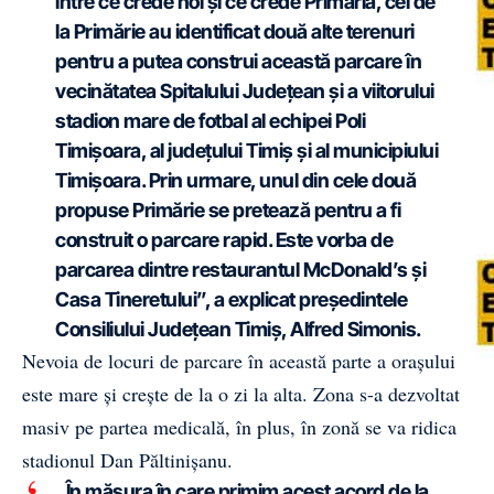
între ce crede noi și ce crede Primăria, cei de
la Primărie au identificat două alte terenuri
pentru a putea construi această parcare în
vecinătatea Spitalului Județean și a viitorului
stadion mare de fotbal al echipei Poli
Timișoara, al județului Timiș și al municipiului
Timișoara. Prin urmare, unul din cele două
propuse Primărie se pretează pentru a fi
construit o parcare rapid. Este vorba de
parcarea dintre restaurantul McDonald’s și
Casa Tineretului”, a explicat președintele
Consiliului Județean Timiș, Alfred Simonis.
Nevoia de locuri de parcare în această parte a orașului
este mare și crește de la o zi la alta. Zona s-a dezvoltat
masiv pe partea medicală, în plus, în zonă se va ridica
stadionul Dan Păltinișanu.
„În măsura în care primim acest acord de la