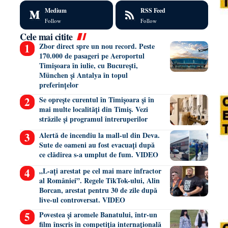
Medium
RSS Feed
Follow
Follow
Cele mai citite
Zbor direct spre un nou record. Peste
170.000 de pasageri pe Aeroportul
Timișoara în iulie, cu București,
München și Antalya în topul
preferințelor
Se oprește curentul în Timișoara și în
mai multe localități din Timiș. Vezi
străzile și programul întreruperilor
Alertă de incendiu la mall-ul din Deva.
Sute de oameni au fost evacuați după
ce clădirea s-a umplut de fum. VIDEO
„L-ați arestat pe cel mai mare infractor
al României”. Regele TikTok-ului, Alin
Borcan, arestat pentru 30 de zile după
live-ul controversat. VIDEO
Povestea și aromele Banatului, într-un
film înscris în competiția internațională