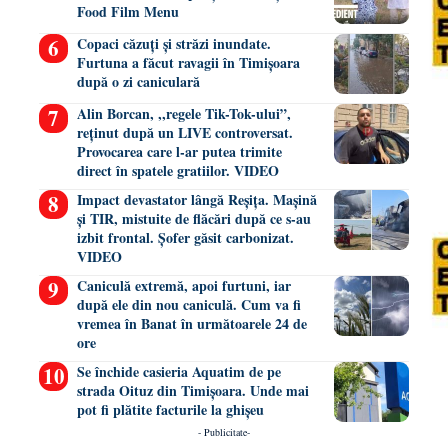
Food Film Menu
Copaci căzuți și străzi inundate.
Furtuna a făcut ravagii în Timișoara
după o zi caniculară
Alin Borcan, ,,regele Tik-Tok-ului”,
reținut după un LIVE controversat.
Provocarea care l-ar putea trimite
direct în spatele gratiilor. VIDEO
Impact devastator lângă Reșița. Mașină
și TIR, mistuite de flăcări după ce s-au
izbit frontal. Șofer găsit carbonizat.
VIDEO
Caniculă extremă, apoi furtuni, iar
după ele din nou caniculă. Cum va fi
vremea în Banat în următoarele 24 de
ore
Se închide casieria Aquatim de pe
strada Oituz din Timișoara. Unde mai
pot fi plătite facturile la ghișeu
- Publicitate-