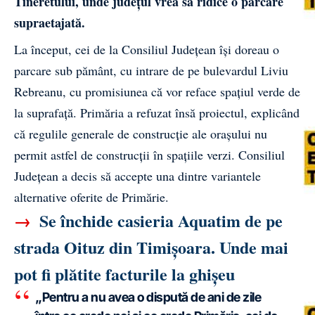
Tineretului, unde județul vrea să ridice o parcare
supraetajată.
La început, cei de la Consiliul Județean își doreau o
parcare sub pământ, cu intrare de pe bulevardul Liviu
Rebreanu, cu promisiunea că vor reface spațiul verde de
la suprafață. Primăria a refuzat însă proiectul, explicând
că regulile generale de construcție ale orașului nu
permit astfel de construcții în spațiile verzi. Consiliul
Județean a decis să accepte una dintre variantele
alternative oferite de Primărie.
→
Se închide casieria Aquatim de pe
strada Oituz din Timișoara. Unde mai
pot fi plătite facturile la ghișeu
„Pentru a nu avea o dispută de ani de zile