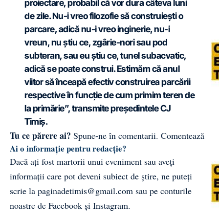
proiectare, probabil că vor dura câteva luni
de zile. Nu-i vreo filozofie să construiești o
parcare, adică nu-i vreo inginerie, nu-i
vreun, nu știu ce, zgârie-nori sau pod
subteran, sau eu știu ce, tunel subacvatic,
adică se poate construi. Estimăm că anul
viitor să înceapă efectiv construirea parcării
respective în funcție de cum primim teren de
la primărie”, transmite președintele CJ
Timiș.
Tu ce părere ai?
Spune-ne în comentarii.
Comentează
Ai o informație pentru redacție?
Dacă ați fost martorii unui eveniment sau aveți
informații care pot deveni subiect de știre, ne puteți
scrie la
paginadetimis@gmail.com
sau pe conturile
noastre de
Facebook
și
Instagram
.