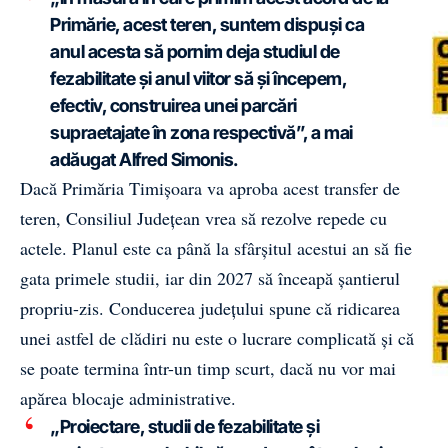
Primărie, acest teren, suntem dispuși ca
anul acesta să pornim deja studiul de
fezabilitate și anul viitor să și începem,
efectiv, construirea unei parcări
supraetajate în zona respectivă”, a mai
adăugat Alfred Simonis.
Dacă Primăria Timișoara va aproba acest transfer de
teren, Consiliul Județean vrea să rezolve repede cu
actele. Planul este ca până la sfârșitul acestui an să fie
gata primele studii, iar din 2027 să înceapă șantierul
propriu-zis. Conducerea județului spune că ridicarea
unei astfel de clădiri nu este o lucrare complicată și că
se poate termina într-un timp scurt, dacă nu vor mai
apărea blocaje administrative.
„Proiectare, studii de fezabilitate și